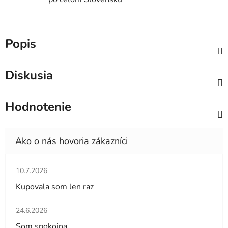
Popis
Diskusia
Hodnotenie
Hodnotenie obchodu je 5 z 5 hviezdičiek.
10.7.2026
Kupovala som len raz
Hodnotenie obchodu je 5 z 5 hviezdičiek.
24.6.2026
Som spokojna