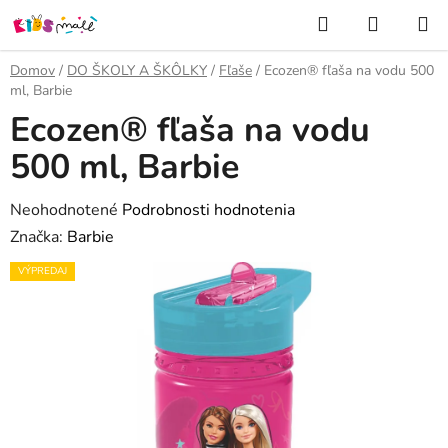
Prejsť
Hľadať
NÁKUP
na
KOŠÍK
obsah
Domov
/
DO ŠKOLY A ŠKÔLKY
/
Fľaše
/
Ecozen® fľaša na vodu 500
ml, Barbie
Ecozen® fľaša na vodu
500 ml, Barbie
Priemerné
Neohodnotené
Podrobnosti hodnotenia
hodnotenie
Značka:
Barbie
produktu
VÝPREDAJ
je
0,0
z
5
hviezdičiek.