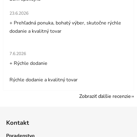
Hodnotenie obchodu je 5 z 5 hviezdičiek.
23.6.2026
+ Prehľadná ponuka, bohatý výber, skutočne rýchle
dodanie a kvalitný tovar
Hodnotenie obchodu je 5 z 5 hviezdičiek.
7.6.2026
+ Rýchle dodanie
Rýchle dodanie a kvalitný tovar
Zobraziť ďalšie recenzie
Z
á
Kontakt
p
ä
Poradenstvo