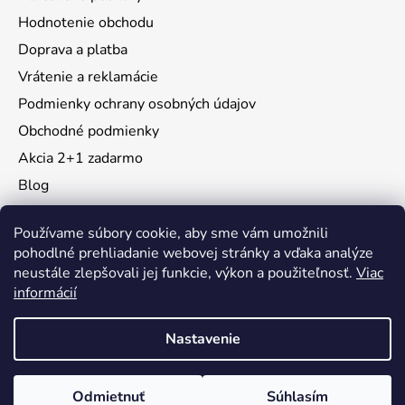
Hodnotenie obchodu
Doprava a platba
Vrátenie a reklamácie
Podmienky ochrany osobných údajov
Obchodné podmienky
Akcia 2+1 zadarmo
Blog
Moja objednávka
Používame súbory cookie, aby sme vám umožnili
pohodlné prehliadanie webovej stránky a vďaka analýze
neustále zlepšovali jej funkcie, výkon a použiteľnosť.
Viac
Instagram
informácií
Nastavenie
Vytvoril Shoptet
Odmietnuť
Súhlasím
Copyright 2026
KidsMall
. Všetky práva vyhradené.