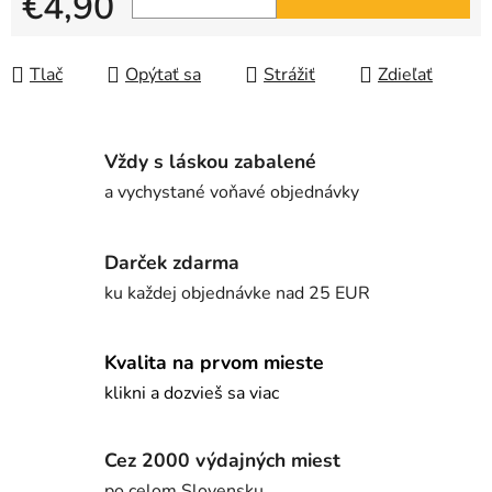
€4,90
Jednotková cena:
Tlač
Opýtať sa
Strážiť
Zdieľať
Vždy s láskou zabalené
a vychystané voňavé objednávky
Darček zdarma
ku každej objednávke nad 25 EUR
Kvalita na prvom mieste
klikni a dozvieš sa viac
Cez 2000 výdajných miest
po celom Slovensku