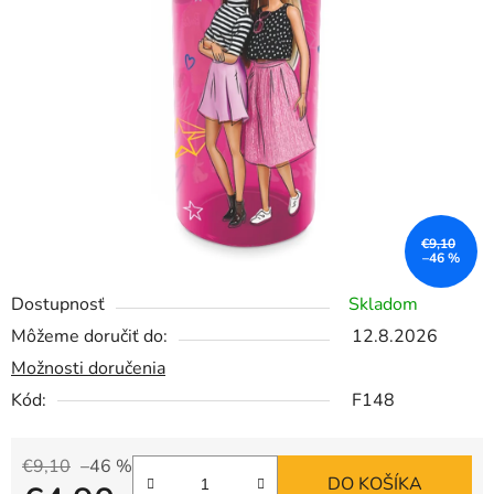
€9,10
–46 %
Dostupnosť
Skladom
Môžeme doručiť do:
12.8.2026
Možnosti doručenia
Kód:
F148
€9,10
–46 %
DO KOŠÍKA