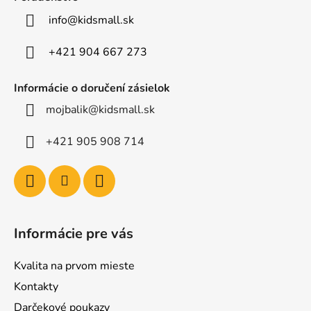
t
info
@
kidsmall.sk
i
e
+421 904 667 273
Informácie o doručení zásielok
mojbalik@kidsmall.sk
+421 905 908 714
Informácie pre vás
Kvalita na prvom mieste
Kontakty
Darčekové poukazy