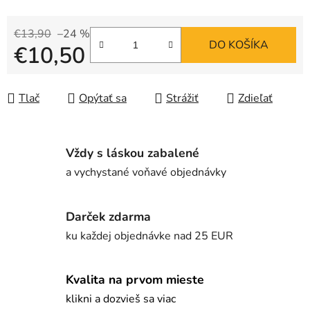
€13,90
–24 %
DO KOŠÍKA
€10,50
Jednotková cena:
Tlač
Opýtať sa
Strážiť
Zdieľať
Vždy s láskou zabalené
a vychystané voňavé objednávky
Darček zdarma
ku každej objednávke nad 25 EUR
Kvalita na prvom mieste
klikni a dozvieš sa viac