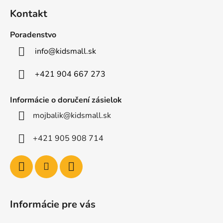
á
Kontakt
p
ä
Poradenstvo
t
info
@
kidsmall.sk
i
e
+421 904 667 273
Informácie o doručení zásielok
mojbalik@kidsmall.sk
+421 905 908 714
Informácie pre vás