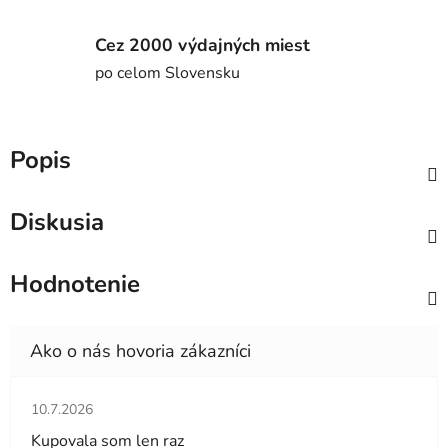
Cez 2000 výdajných miest
po celom Slovensku
Popis
Diskusia
Hodnotenie
Hodnotenie obchodu je 5 z 5 hviezdičiek.
10.7.2026
Kupovala som len raz