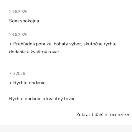
Hodnotenie obchodu je 5 z 5 hviezdičiek.
24.6.2026
Som spokojna
Hodnotenie obchodu je 5 z 5 hviezdičiek.
23.6.2026
+ Prehľadná ponuka, bohatý výber, skutočne rýchle
dodanie a kvalitný tovar
Hodnotenie obchodu je 5 z 5 hviezdičiek.
7.6.2026
+ Rýchle dodanie
Rýchle dodanie a kvalitný tovar
Zobraziť ďalšie recenzie
Z