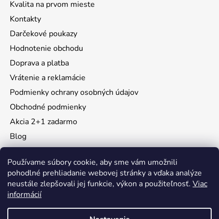
Kvalita na prvom mieste
Kontakty
Darčekové poukazy
Hodnotenie obchodu
Doprava a platba
Vrátenie a reklamácie
Podmienky ochrany osobných údajov
Obchodné podmienky
Akcia 2+1 zadarmo
Blog
Moja objednávka
Používame súbory cookie, aby sme vám umožnili
pohodlné prehliadanie webovej stránky a vďaka analýze
neustále zlepšovali jej funkcie, výkon a použiteľnosť.
Viac
Instagram
informácií