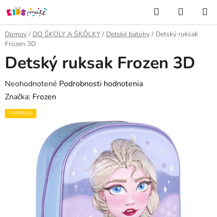
Prejsť
Hľadať
NÁKUP
na
KOŠÍK
obsah
Domov
/
DO ŠKOLY A ŠKÔLKY
/
Detské batohy
/
Detský ruksak
Frozen 3D
Detský ruksak Frozen 3D
Priemerné
Neohodnotené
Podrobnosti hodnotenia
hodnotenie
Značka:
Frozen
produktu
VÝPREDAJ
je
0,0
z
5
hviezdičiek.