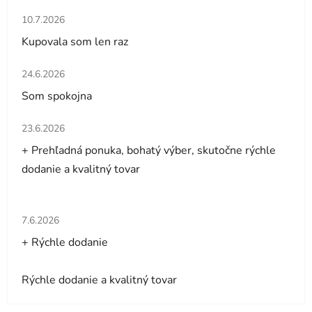
Hodnotenie obchodu je 5 z 5 hviezdičiek.
10.7.2026
Kupovala som len raz
Hodnotenie obchodu je 5 z 5 hviezdičiek.
24.6.2026
Som spokojna
Hodnotenie obchodu je 5 z 5 hviezdičiek.
23.6.2026
+ Prehľadná ponuka, bohatý výber, skutočne rýchle
dodanie a kvalitný tovar
Hodnotenie obchodu je 5 z 5 hviezdičiek.
7.6.2026
+ Rýchle dodanie
Rýchle dodanie a kvalitný tovar