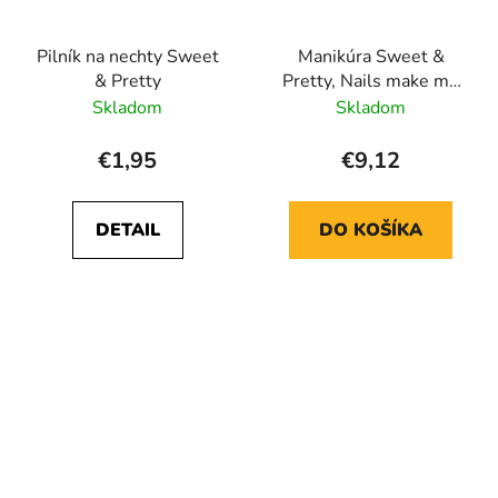
Pilník na nechty Sweet
Manikúra Sweet &
& Pretty
Pretty, Nails make me
smile
Skladom
Skladom
€1,95
€9,12
DETAIL
DO KOŠÍKA