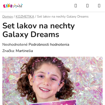
Prejsť
Hľadať
NÁKUP
na
KOŠÍK
obsah
Domov
/
KOZMETIKA
/
Set lakov na nechty Galaxy Dreams
Set lakov na nechty
Galaxy Dreams
Priemerné
Neohodnotené
Podrobnosti hodnotenia
hodnotenie
Značka:
Martinelia
produktu
je
0,0
z
5
hviezdičiek.