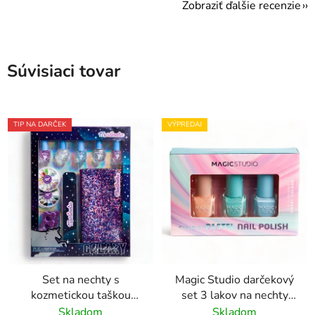
Zobraziť ďalšie recenzie
Súvisiaci tovar
TIP NA DARČEK
VÝPREDAJ
Set na nechty s
Magic Studio darčekový
kozmetickou taškou
set 3 lakov na nechty
Galaxy Dreams
Sweet Pastel
Skladom
Skladom