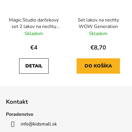
Magic Studio darčekový
Set lakov na nechty
set 2 lakov na nechty
WOW Generation
Perfect Match
Skladom
Skladom
€4
€8,70
DETAIL
DO KOŠÍKA
Z
á
Kontakt
p
ä
Poradenstvo
t
info
@
kidsmall.sk
i