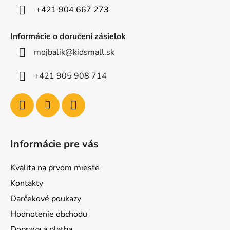
e
+421 904 667 273
Informácie o doručení zásielok
mojbalik@kidsmall.sk
+421 905 908 714
Informácie pre vás
Kvalita na prvom mieste
Kontakty
Darčekové poukazy
Hodnotenie obchodu
Doprava a platba