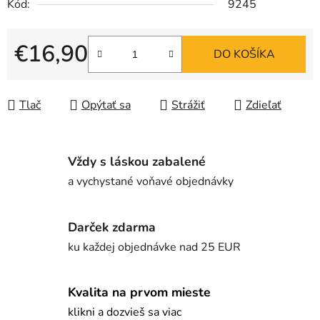
Kód:
9245
€16,90
DO KOŠÍKA
Jednotková cena:
Tlač
Opýtať sa
Strážiť
Zdieľať
Vždy s láskou zabalené
a vychystané voňavé objednávky
Darček zdarma
ku každej objednávke nad 25 EUR
Kvalita na prvom mieste
klikni a dozvieš sa viac