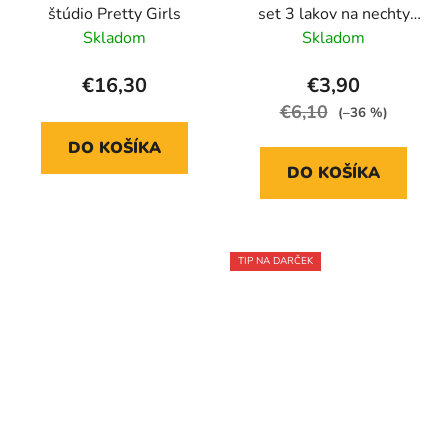
štúdio Pretty Girls
set 3 lakov na nechty
Love Vibes
Skladom
Skladom
€16,30
€3,90
€6,10
(–36 %)
DO KOŠÍKA
DO KOŠÍKA
TIP NA DARČEK