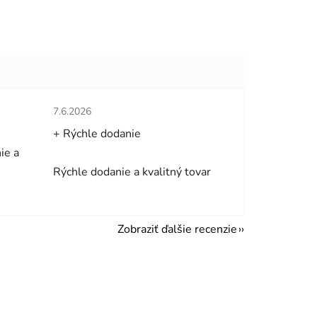
hviezdičiek.
Hodnotenie obchodu je 5 z 5 hviezdičiek.
7.6.2026
+ Rýchle dodanie
ie a
Rýchle dodanie a kvalitný tovar
Zobraziť ďalšie recenzie