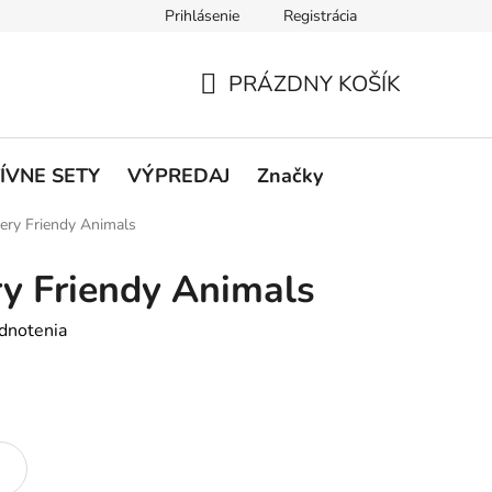
Prihlásenie
Registrácia
rátenie a reklamácie
Podmienky ochrany osobných údajov
O
PRÁZDNY KOŠÍK
NÁKUPNÝ
KOŠÍK
ÍVNE SETY
VÝPREDAJ
Značky
ery Friendy Animals
y Friendy Animals
dnotenia