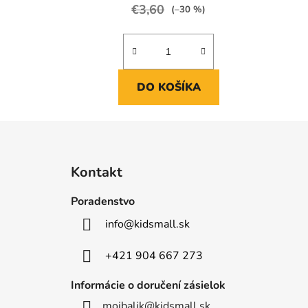
€3,60
(–30 %)
DO KOŠÍKA
Z
á
Kontakt
p
ä
Poradenstvo
t
info
@
kidsmall.sk
i
e
+421 904 667 273
Informácie o doručení zásielok
mojbalik@kidsmall.sk