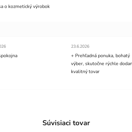
 sa o kozmetický výrobok
tenie obchodu je 5 z 5 hviezdičiek.
Hodnotenie obchodu je 5 z 5 
026
23.6.2026
spokojna
+ Prehľadná ponuka, bohatý
výber, skutočne rýchle dodan
kvalitný tovar
Súvisiaci tovar