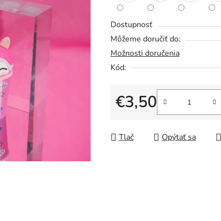
5
hviezdičiek.
Dostupnosť
Môžeme doručiť do:
Možnosti doručenia
Kód:
€3,50
Jednotková cena:
Tlač
Opýtať sa