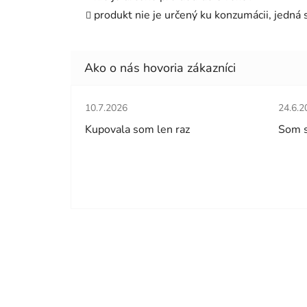
produkt nie je určený ku konzumácii, jedná
Hodnotenie obchodu je 5 z 5 hviezdičiek.
Hodno
10.7.2026
24.6.2
Kupovala som len raz
Som 