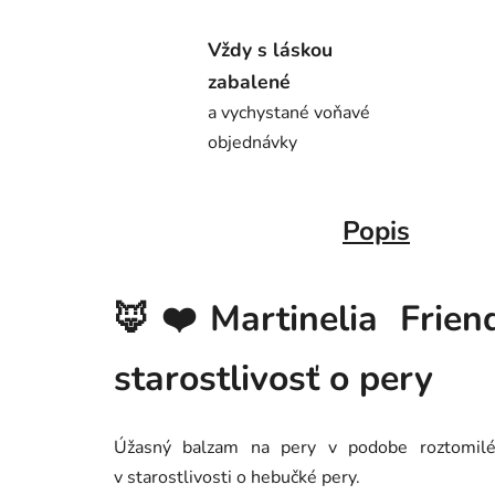
Vždy s láskou
zabalené
a vychystané voňavé
objednávky
Popis
🦊❤️Martinelia Frien
starostlivosť o pery
Úžasný balzam na pery v podobe roztomiléh
v starostlivosti o hebučké pery.