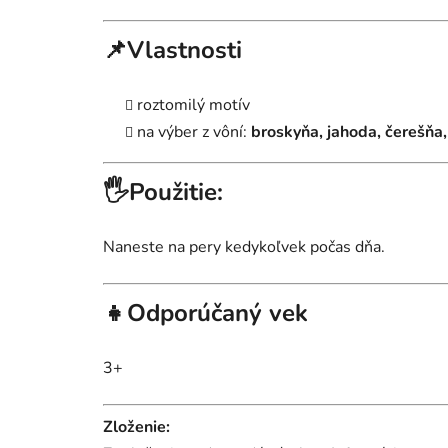
📌Vlastnosti
roztomilý motív
na výber z vôní:
broskyňa, jahoda, čerešňa
🖐️Použitie:
Naneste na pery kedykoľvek počas dňa.
👧Odporúčaný vek
3+
Zloženie: