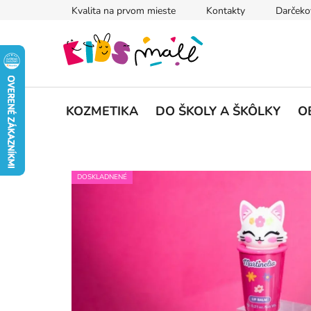
Prejsť
Kvalita na prvom mieste
Kontakty
Darčeko
na
obsah
KOZMETIKA
DO ŠKOLY A ŠKÔLKY
O
DOSKLADNENÉ