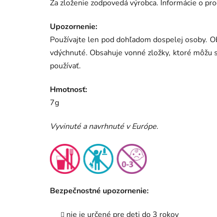
Za zloženie zodpovedá výrobca. I
nformácie o pro
Upozornenie:
Používajte len pod dohľadom dospelej osoby. Ob
vdýchnuté. Obsahuje vonné zložky, ktoré môžu s
používať.
Hmotnosť:
7g
Vyvinuté a navrhnuté v Európe.
Bezpečnostné upozornenie:
nie je určené pre deti do 3 rokov