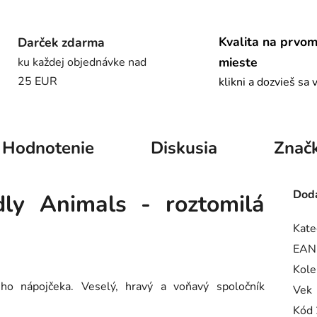
Kvalita na prvo
Darček zdarma
mieste
ku každej objednávke nad
25 EUR
klikni a dozvieš sa 
Hodnotenie
Diskusia
Znač
Doda
dly Animals - roztomilá
Kate
EAN
Kole
o nápojčeka. Veselý, hravý a voňavý spoločník
Vek
Kód 