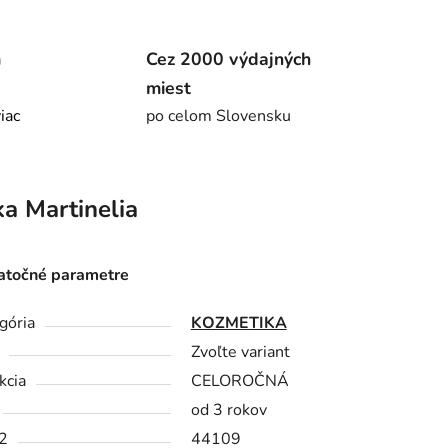
m
Cez 2000 výdajných
miest
viac
po celom Slovensku
ka
Martinelia
točné parametre
gória
KOZMETIKA
Zvoľte variant
kcia
CELOROČNÁ
od 3 rokov
2
44109