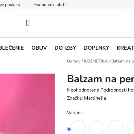
vé poukazy
Hodnotenie obchodu
Doprava a platba
V
BLEČENIE
OBUV
DO IZBY
DOPLNKY
KREAT
Domov
/
KOZMETIKA
/
Balzam na p
Balzam na per
Priemerné
Neohodnotené
Podrobnosti ho
hodnotenie
Značka:
Martinelia
produktu
Variant:
je
0,0
z