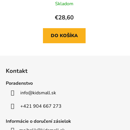
Skladom
€28,60
DO KOŠÍKA
Z
á
Kontakt
p
ä
Poradenstvo
t
info
@
kidsmall.sk
i
e
+421 904 667 273
Informácie o doručení zásielok