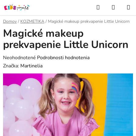
Prejsť
Hľadať
NÁKUP
na
KOŠÍK
obsah
Domov
/
KOZMETIKA
/
Magické makeup prekvapenie Little Unicorn
Magické makeup
prekvapenie Little Unicorn
Priemerné
Neohodnotené
Podrobnosti hodnotenia
hodnotenie
Značka:
Martinelia
produktu
je
0,0
z
5
hviezdičiek.