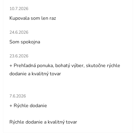
Hodnotenie obchodu je 5 z 5 hviezdičiek.
10.7.2026
Kupovala som len raz
Hodnotenie obchodu je 5 z 5 hviezdičiek.
24.6.2026
Som spokojna
Hodnotenie obchodu je 5 z 5 hviezdičiek.
23.6.2026
+ Prehľadná ponuka, bohatý výber, skutočne rýchle
dodanie a kvalitný tovar
Hodnotenie obchodu je 5 z 5 hviezdičiek.
7.6.2026
+ Rýchle dodanie
Rýchle dodanie a kvalitný tovar