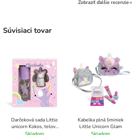
Zobraziť ďalšie recenzie
Súvisiaci tovar
Darčeková sada Little
Kabelka plná šminiek
unicorn Kokos, telový
Little Unicorn Glam
sprej + balzam na pery
Skladom
Skladom