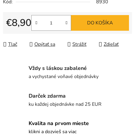
Kód:
8930
€8,90
DO KOŠÍKA
Jednotková cena:
Tlač
Opýtať sa
Strážiť
Zdieľať
Vždy s láskou zabalené
a vychystané voňavé objednávky
Darček zdarma
ku každej objednávke nad 25 EUR
Kvalita na prvom mieste
klikni a dozvieš sa viac