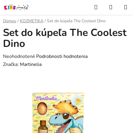
Prejsť
Hľadať
NÁKUP
na
KOŠÍK
obsah
Domov
/
KOZMETIKA
/
Set do kúpeľa The Coolest Dino
Set do kúpeľa The Coolest
Dino
Priemerné
Neohodnotené
Podrobnosti hodnotenia
hodnotenie
Značka:
Martinelia
produktu
je
0,0
z
5
hviezdičiek.