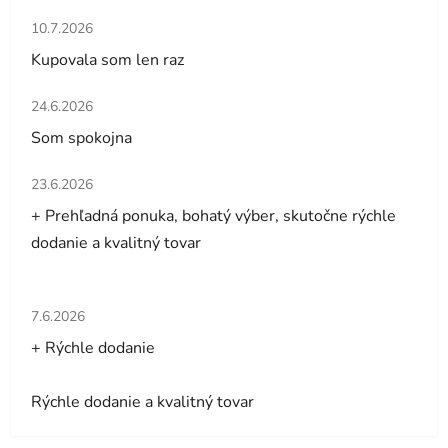
Hodnotenie obchodu je 5 z 5 hviezdičiek.
10.7.2026
Kupovala som len raz
Hodnotenie obchodu je 5 z 5 hviezdičiek.
24.6.2026
Som spokojna
Hodnotenie obchodu je 5 z 5 hviezdičiek.
23.6.2026
+ Prehľadná ponuka, bohatý výber, skutočne rýchle
dodanie a kvalitný tovar
Hodnotenie obchodu je 5 z 5 hviezdičiek.
7.6.2026
+ Rýchle dodanie
Rýchle dodanie a kvalitný tovar