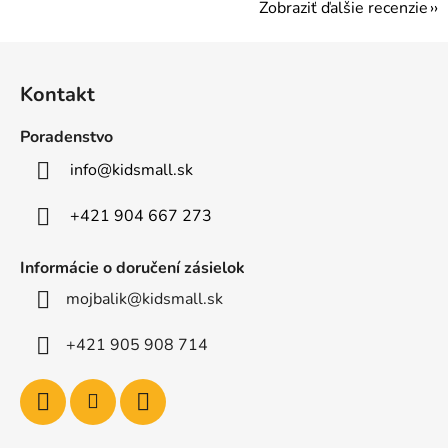
Zobraziť ďalšie recenzie
Z
á
Kontakt
p
ä
Poradenstvo
t
info
@
kidsmall.sk
i
e
+421 904 667 273
Informácie o doručení zásielok
mojbalik@kidsmall.sk
+421 905 908 714