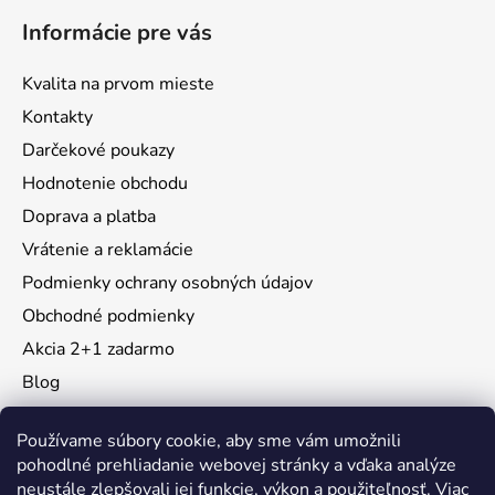
Informácie pre vás
Kvalita na prvom mieste
Kontakty
Darčekové poukazy
Hodnotenie obchodu
Doprava a platba
Vrátenie a reklamácie
Podmienky ochrany osobných údajov
Obchodné podmienky
Akcia 2+1 zadarmo
Blog
Moja objednávka
Používame súbory cookie, aby sme vám umožnili
pohodlné prehliadanie webovej stránky a vďaka analýze
neustále zlepšovali jej funkcie, výkon a použiteľnosť.
Viac