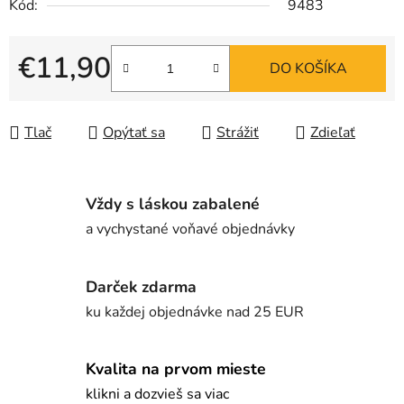
Kód:
9483
€11,90
DO KOŠÍKA
Jednotková cena:
Tlač
Opýtať sa
Strážiť
Zdieľať
Vždy s láskou zabalené
a vychystané voňavé objednávky
Darček zdarma
ku každej objednávke nad 25 EUR
Kvalita na prvom mieste
klikni a dozvieš sa viac