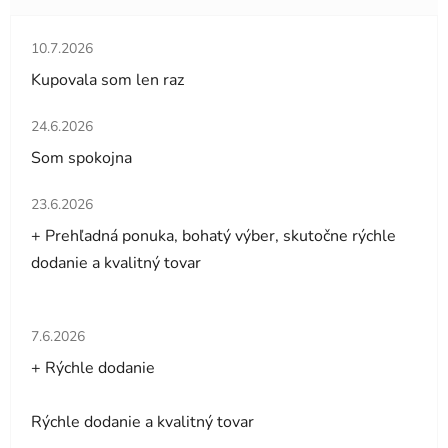
Hodnotenie obchodu je 5 z 5 hviezdičiek.
10.7.2026
Kupovala som len raz
Hodnotenie obchodu je 5 z 5 hviezdičiek.
24.6.2026
Som spokojna
Hodnotenie obchodu je 5 z 5 hviezdičiek.
23.6.2026
+ Prehľadná ponuka, bohatý výber, skutočne rýchle
dodanie a kvalitný tovar
Hodnotenie obchodu je 5 z 5 hviezdičiek.
7.6.2026
+ Rýchle dodanie
Rýchle dodanie a kvalitný tovar