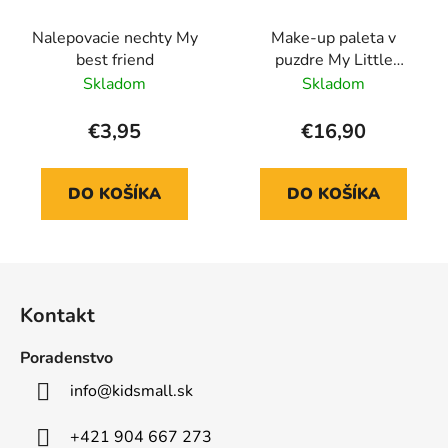
Nalepovacie nechty My
Make-up paleta v
best friend
puzdre My Little
Unicorn
Skladom
Skladom
€3,95
€16,90
DO KOŠÍKA
DO KOŠÍKA
Z
á
Kontakt
p
ä
Poradenstvo
t
info
@
kidsmall.sk
i
e
+421 904 667 273