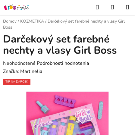
Prejsť
Hľadať
NÁKUP
na
KOŠÍK
obsah
Domov
/
KOZMETIKA
/
Darčekový set farebné nechty a vlasy Girl
Boss
Darčekový set farebné
nechty a vlasy Girl Boss
Priemerné
Neohodnotené
Podrobnosti hodnotenia
hodnotenie
Značka:
Martinelia
produktu
TIP NA DARČEK
je
0,0
z
5
hviezdičiek.