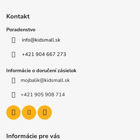
Z
á
Kontakt
p
ä
Poradenstvo
t
info
@
kidsmall.sk
i
e
+421 904 667 273
Informácie o doručení zásielok
mojbalik@kidsmall.sk
+421 905 908 714
Informácie pre vás