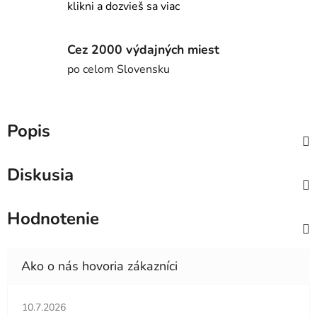
klikni a dozvieš sa viac
Cez 2000 výdajných miest
po celom Slovensku
Popis
Diskusia
Hodnotenie
Hodnotenie obchodu je 5 z 5 hviezdičiek.
10.7.2026