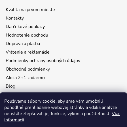
Kvalita na prvom mieste
Kontakty
Darčekové poukazy
Hodnotenie obchodu
Doprava a platba
Vrátenie a reklamácie
Podmienky ochrany osobných údajov
Obchodné podmienky
Akcia 2+1 zadarmo
Blog
Moja objednávka
Používame súbory cookie, aby sme vám umožnili
pohodlné prehliadanie webovej stránky a vďaka analýze
neustále zlepšovali jej funkcie, výkon a použiteľnosť.
Viac
Instagram
informácií