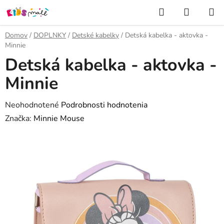
Prejsť
Hľadať
NÁKUP
na
KOŠÍK
obsah
Domov
/
DOPLNKY
/
Detské kabelky
/
Detská kabelka - aktovka -
Minnie
Detská kabelka - aktovka -
Minnie
Priemerné
Neohodnotené
Podrobnosti hodnotenia
hodnotenie
Značka:
Minnie Mouse
produktu
je
0,0
z
5
hviezdičiek.