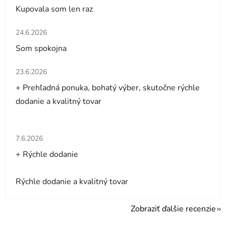
Kupovala som len raz
Hodnotenie obchodu je 5 z 5 hviezdičiek.
24.6.2026
Som spokojna
Hodnotenie obchodu je 5 z 5 hviezdičiek.
23.6.2026
+ Prehľadná ponuka, bohatý výber, skutočne rýchle
dodanie a kvalitný tovar
Hodnotenie obchodu je 5 z 5 hviezdičiek.
7.6.2026
+ Rýchle dodanie
Rýchle dodanie a kvalitný tovar
Zobraziť ďalšie recenzie