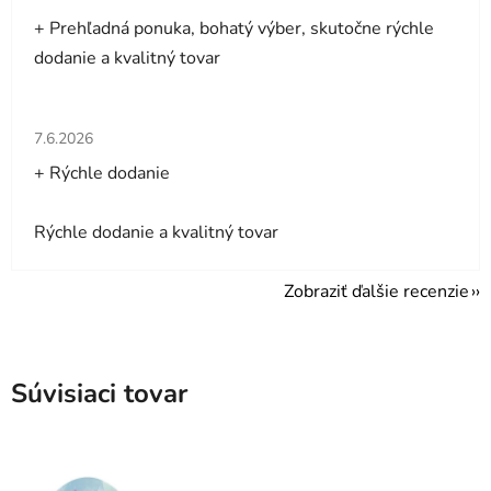
+ Prehľadná ponuka, bohatý výber, skutočne rýchle
dodanie a kvalitný tovar
Hodnotenie obchodu je 5 z 5 hviezdičiek.
7.6.2026
+ Rýchle dodanie
Rýchle dodanie a kvalitný tovar
Zobraziť ďalšie recenzie
Súvisiaci tovar