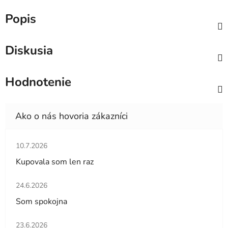
Popis
Diskusia
Hodnotenie
Hodnotenie obchodu je 5 z 5 hviezdičiek.
10.7.2026
Kupovala som len raz
Hodnotenie obchodu je 5 z 5 hviezdičiek.
24.6.2026
Som spokojna
Hodnotenie obchodu je 5 z 5 hviezdičiek.
23.6.2026