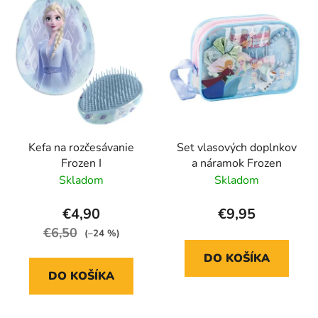
Kefa na rozčesávanie
Set vlasových doplnkov
Frozen I
a náramok Frozen
Skladom
Skladom
€4,90
€9,95
€6,50
(–24 %)
DO KOŠÍKA
DO KOŠÍKA