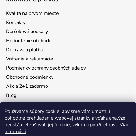
Kvalita na prvom mieste
Kontakty
Darčekové poukazy
Hodnotenie obchodu
Doprava a platba
Vrátenie a reklamácie
Podmienky ochrany osobných údajov
Obchodné podmienky
Akcia 2+1 zadarmo
Blog
Moja objednávka
Používame súbory cookie, aby sme vám umožnili
pohodlné prehliadanie webovej stránky a vďaka analýze
neustále zlepšovali jej funkcie, výkon a použiteľnosť.
Viac
Instagram
informácií