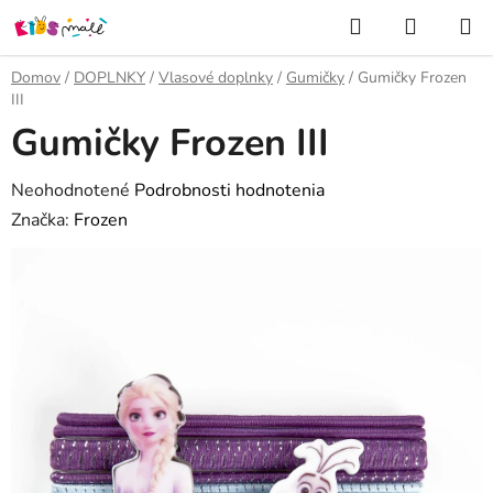
Prejsť
Hľadať
NÁKUP
na
KOŠÍK
obsah
Domov
/
DOPLNKY
/
Vlasové doplnky
/
Gumičky
/
Gumičky Frozen
III
Gumičky Frozen III
Priemerné
Neohodnotené
Podrobnosti hodnotenia
hodnotenie
Značka:
Frozen
produktu
je
0,0
z
5
hviezdičiek.