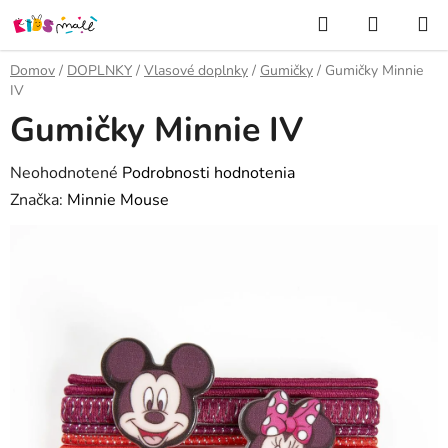
Prejsť
Hľadať
NÁKUP
na
KOŠÍK
obsah
Domov
/
DOPLNKY
/
Vlasové doplnky
/
Gumičky
/
Gumičky Minnie
IV
Gumičky Minnie IV
Priemerné
Neohodnotené
Podrobnosti hodnotenia
hodnotenie
Značka:
Minnie Mouse
produktu
je
0,0
z
5
hviezdičiek.