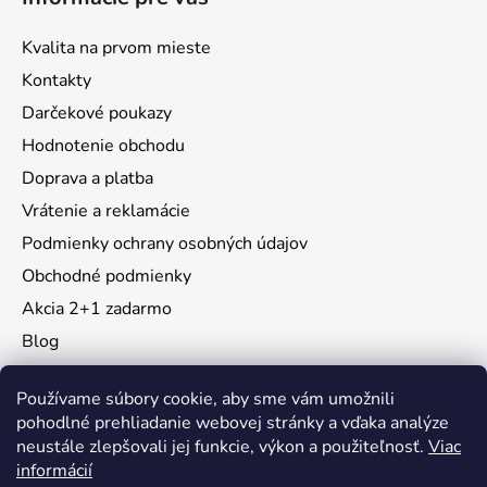
Kvalita na prvom mieste
Kontakty
Darčekové poukazy
Hodnotenie obchodu
Doprava a platba
Vrátenie a reklamácie
Podmienky ochrany osobných údajov
Obchodné podmienky
Akcia 2+1 zadarmo
Blog
Moja objednávka
Používame súbory cookie, aby sme vám umožnili
pohodlné prehliadanie webovej stránky a vďaka analýze
neustále zlepšovali jej funkcie, výkon a použiteľnosť.
Viac
Instagram
informácií