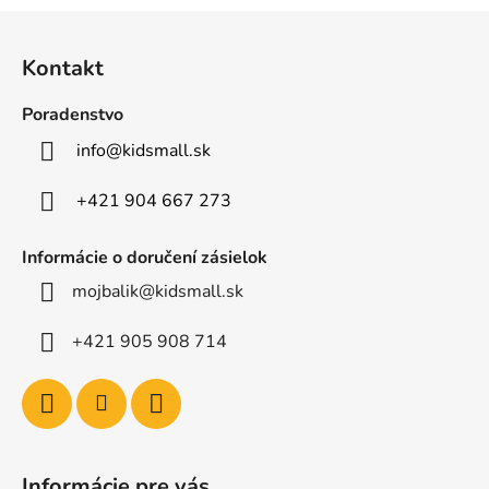
Z
á
Kontakt
p
ä
Poradenstvo
t
info
@
kidsmall.sk
i
e
+421 904 667 273
Informácie o doručení zásielok
mojbalik@kidsmall.sk
+421 905 908 714
Informácie pre vás