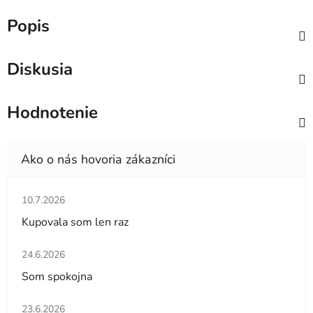
Popis
Diskusia
Hodnotenie
Hodnotenie obchodu je 5 z 5 hviezdičiek.
10.7.2026
Kupovala som len raz
Hodnotenie obchodu je 5 z 5 hviezdičiek.
24.6.2026
Som spokojna
Hodnotenie obchodu je 5 z 5 hviezdičiek.
23.6.2026