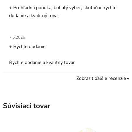
+ Prehľadná ponuka, bohatý výber, skutočne rýchle
dodanie a kvalitný tovar
Hodnotenie obchodu je 5 z 5 hviezdičiek.
7.6.2026
+ Rýchle dodanie
Rýchle dodanie a kvalitný tovar
Zobraziť ďalšie recenzie
Súvisiaci tovar