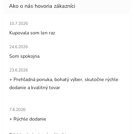
Hodnotenie obchodu je 5 z 5 hviezdičiek.
10.7.2026
Kupovala som len raz
Hodnotenie obchodu je 5 z 5 hviezdičiek.
24.6.2026
Som spokojna
Hodnotenie obchodu je 5 z 5 hviezdičiek.
23.6.2026
+ Prehľadná ponuka, bohatý výber, skutočne rýchle
dodanie a kvalitný tovar
Hodnotenie obchodu je 5 z 5 hviezdičiek.
7.6.2026
+ Rýchle dodanie