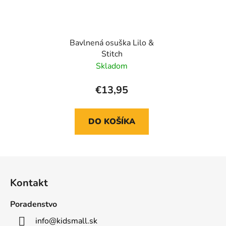
Bavlnená osuška Lilo &
Stitch
Skladom
€13,95
DO KOŠÍKA
Z
á
Kontakt
p
ä
Poradenstvo
t
info
@
kidsmall.sk