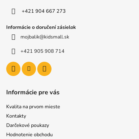
i
e
+421 904 667 273
Informácie o doručení zásielok
mojbalik@kidsmall.sk
+421 905 908 714
Informácie pre vás
Kvalita na prvom mieste
Kontakty
Darčekové poukazy
Hodnotenie obchodu