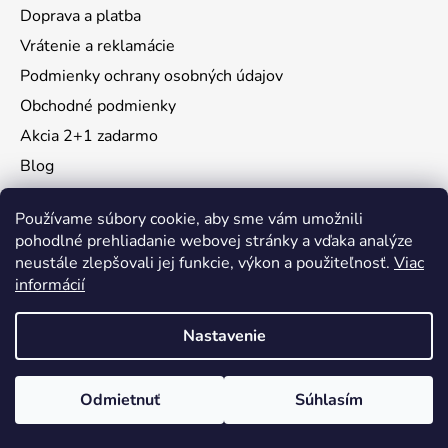
Doprava a platba
Vrátenie a reklamácie
Podmienky ochrany osobných údajov
Obchodné podmienky
Akcia 2+1 zadarmo
Blog
Moja objednávka
Používame súbory cookie, aby sme vám umožnili
pohodlné prehliadanie webovej stránky a vďaka analýze
neustále zlepšovali jej funkcie, výkon a použiteľnosť.
Viac
Instagram
informácií
Nastavenie
Vytvoril Shoptet
Odmietnuť
Súhlasím
Copyright 2026
KidsMall
. Všetky práva vyhradené.
Upraviť nastavenie cookies