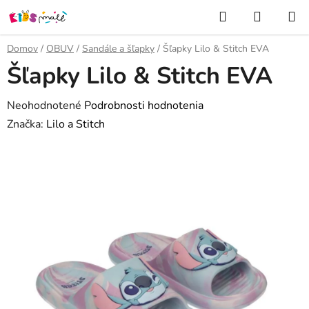
Prejsť
Hľadať
NÁKUP
na
KOŠÍK
obsah
Domov
/
OBUV
/
Sandále a šľapky
/
Šľapky Lilo & Stitch EVA
Šľapky Lilo & Stitch EVA
Priemerné
Neohodnotené
Podrobnosti hodnotenia
hodnotenie
Značka:
Lilo a Stitch
produktu
je
0,0
z
5
hviezdičiek.