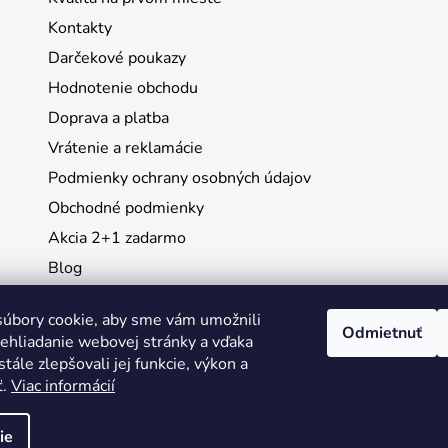
Kontakty
Darčekové poukazy
Hodnotenie obchodu
Doprava a platba
Vrátenie a reklamácie
Podmienky ochrany osobných údajov
Obchodné podmienky
Akcia 2+1 zadarmo
Blog
Moja objednávka
úbory cookie, aby sme vám umožnili
Odmietnuť
ehliadanie webovej stránky a vďaka
Instagram
tále zlepšovali jej funkcie, výkon a
ť.
Viac informácií
ie