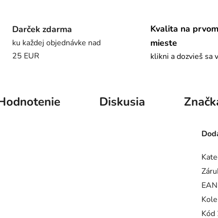
Kvalita na prvo
Darček zdarma
mieste
ku každej objednávke nad
25 EUR
klikni a dozvieš sa 
Hodnotenie
Diskusia
Značk
Doda
Kate
Záru
EAN
Kole
Kód 