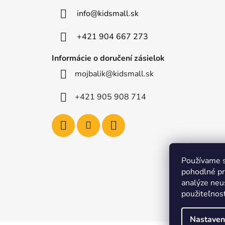
t
info
@
kidsmall.sk
i
e
+421 904 667 273
Informácie o doručení zásielok
mojbalik@kidsmall.sk
+421 905 908 714
Používame s
pohodlné pr
analýze neus
použiteľnos
Nastaven