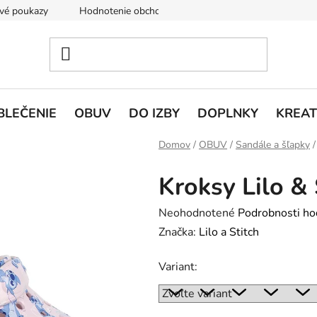
vé poukazy
Hodnotenie obchodu
Doprava a platba
V
BLEČENIE
OBUV
DO IZBY
DOPLNKY
KREAT
Domov
/
OBUV
/
Sandále a šľapky
/
Kroksy Lilo & 
Priemerné
Neohodnotené
Podrobnosti ho
hodnotenie
Značka:
Lilo a Stitch
produktu
Variant:
je
0,0
z