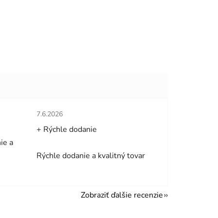
hviezdičiek.
Hodnotenie obchodu je 5 z 5 hviezdičiek.
7.6.2026
+ Rýchle dodanie
ie a
Rýchle dodanie a kvalitný tovar
Zobraziť ďalšie recenzie