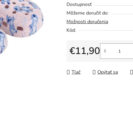
5
Dostupnosť
hviezdičiek.
Môžeme doručiť do:
Možnosti doručenia
Kód:
€11,90
Jednotková cena:
Tlač
Opýtať sa