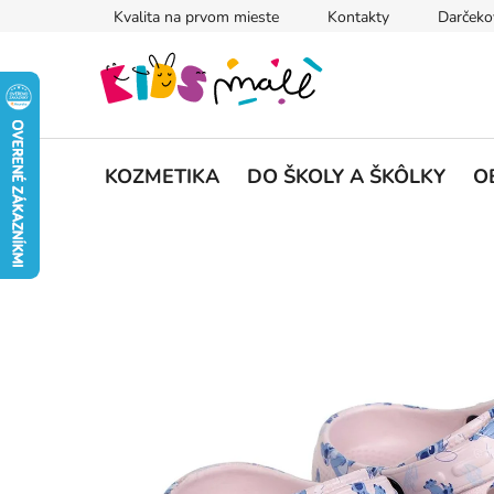
Prejsť
Kvalita na prvom mieste
Kontakty
Darčeko
na
obsah
KOZMETIKA
DO ŠKOLY A ŠKÔLKY
O