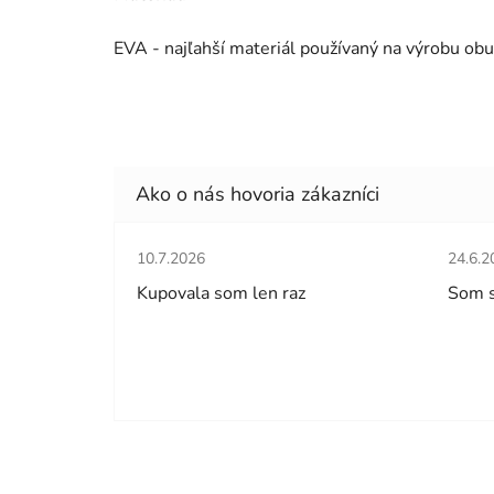
EVA - najľahší materiál používaný na výrobu obu
Hodnotenie obchodu je 5 z 5 hviezdičiek.
Hodno
10.7.2026
24.6.2
Kupovala som len raz
Som 