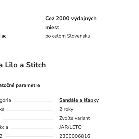
m
Cez 2000 výdajných
miest
viac
po celom Slovensku
a
Lilo a Stitch
točné parametre
gória
Sandále a šľapky
ka
2 roky
Zvoľte variant
kcia
JAR/LETO
2
2300006816