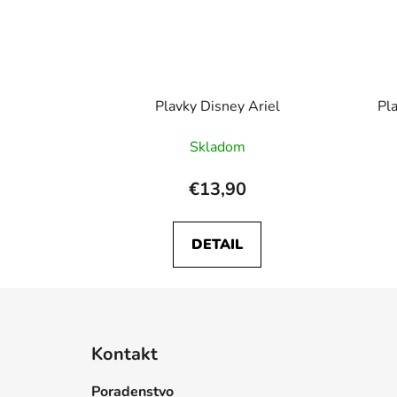
Plavky Disney Ariel
Pl
Skladom
€13,90
DETAIL
Z
á
Kontakt
p
ä
Poradenstvo