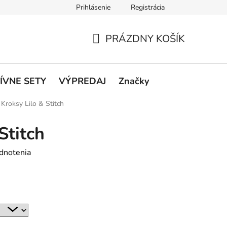
Prihlásenie
Registrácia
rátenie a reklamácie
Podmienky ochrany osobných údajov
O
PRÁZDNY KOŠÍK
NÁKUPNÝ
KOŠÍK
ÍVNE SETY
VÝPREDAJ
Značky
Kroksy Lilo & Stitch
Stitch
dnotenia