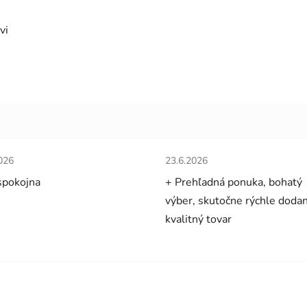
vi
tenie obchodu je 5 z 5 hviezdičiek.
Hodnotenie obchodu je 5 z 5 
026
23.6.2026
spokojna
+ Prehľadná ponuka, bohatý
výber, skutočne rýchle dodan
kvalitný tovar