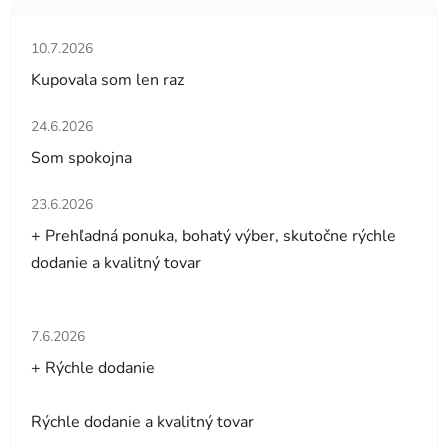
Hodnotenie obchodu je 5 z 5 hviezdičiek.
10.7.2026
Kupovala som len raz
Hodnotenie obchodu je 5 z 5 hviezdičiek.
24.6.2026
Som spokojna
Hodnotenie obchodu je 5 z 5 hviezdičiek.
23.6.2026
+ Prehľadná ponuka, bohatý výber, skutočne rýchle
dodanie a kvalitný tovar
Hodnotenie obchodu je 5 z 5 hviezdičiek.
7.6.2026
+ Rýchle dodanie
Rýchle dodanie a kvalitný tovar