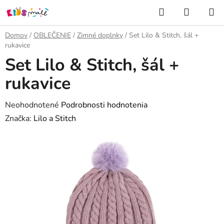
Prejsť
Hľadať
NÁKUP
na
KOŠÍK
obsah
Domov
/
OBLEČENIE
/
Zimné doplnky
/
Set Lilo & Stitch, šál +
rukavice
Set Lilo & Stitch, šál +
rukavice
Priemerné
Neohodnotené
Podrobnosti hodnotenia
hodnotenie
Značka:
Lilo a Stitch
produktu
je
0,0
z
5
hviezdičiek.