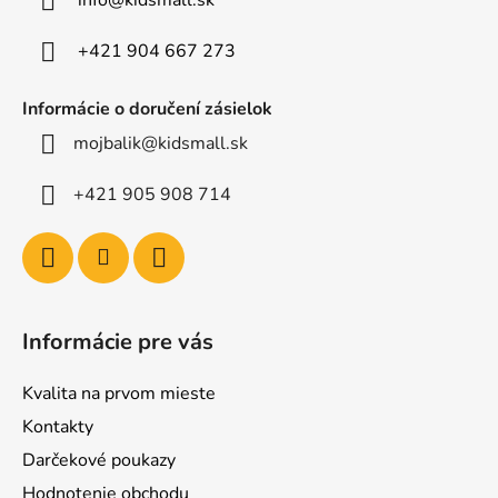
info
@
kidsmall.sk
i
e
+421 904 667 273
Informácie o doručení zásielok
mojbalik@kidsmall.sk
+421 905 908 714
Informácie pre vás
Kvalita na prvom mieste
Kontakty
Darčekové poukazy
Hodnotenie obchodu