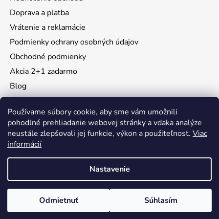
Doprava a platba
Vrátenie a reklamácie
Podmienky ochrany osobných údajov
Obchodné podmienky
Akcia 2+1 zadarmo
Blog
Moja objednávka
Používame súbory cookie, aby sme vám umožnili
pohodlné prehliadanie webovej stránky a vďaka analýze
neustále zlepšovali jej funkcie, výkon a použiteľnosť.
Viac
Instagram
informácií
Nastavenie
Vytvoril Shoptet
Odmietnuť
Súhlasím
Copyright 2026
KidsMall
. Všetky práva vyhradené.
Upraviť nastavenie cookies