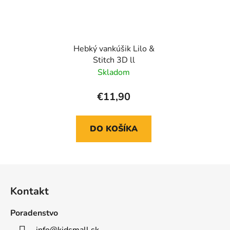
Hebký vankúšik Lilo &
Stitch 3D ll
Skladom
€11,90
DO KOŠÍKA
Z
á
Kontakt
p
ä
Poradenstvo
t