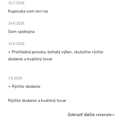
Hodnotenie obchodu je 5 z 5 hviezdičiek.
10.7.2026
Kupovala som len raz
Hodnotenie obchodu je 5 z 5 hviezdičiek.
24.6.2026
Som spokojna
Hodnotenie obchodu je 5 z 5 hviezdičiek.
23.6.2026
+ Prehľadná ponuka, bohatý výber, skutočne rýchle
dodanie a kvalitný tovar
Hodnotenie obchodu je 5 z 5 hviezdičiek.
7.6.2026
+ Rýchle dodanie
Rýchle dodanie a kvalitný tovar
Zobraziť ďalšie recenzie