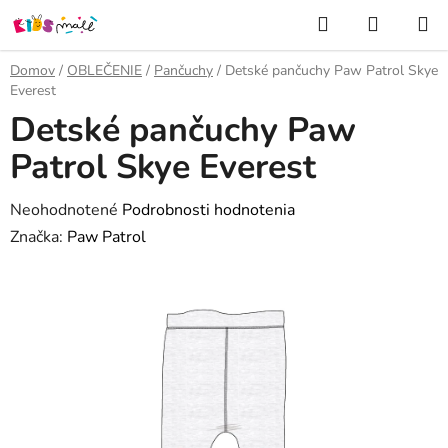
Prejsť
Hľadať
NÁKUP
na
KOŠÍK
obsah
Domov
/
OBLEČENIE
/
Pančuchy
/
Detské pančuchy Paw Patrol Skye
Everest
Detské pančuchy Paw
Patrol Skye Everest
Priemerné
Neohodnotené
Podrobnosti hodnotenia
hodnotenie
Značka:
Paw Patrol
produktu
je
0,0
z
5
hviezdičiek.