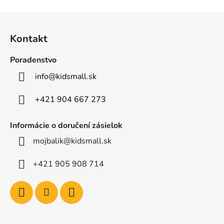
Z
á
Kontakt
p
ä
Poradenstvo
t
info
@
kidsmall.sk
i
e
+421 904 667 273
Informácie o doručení zásielok
mojbalik@kidsmall.sk
+421 905 908 714