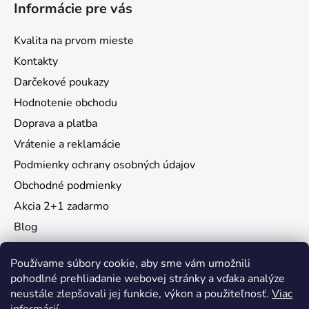
Informácie pre vás
Kvalita na prvom mieste
Kontakty
Darčekové poukazy
Hodnotenie obchodu
Doprava a platba
Vrátenie a reklamácie
Podmienky ochrany osobných údajov
Obchodné podmienky
Akcia 2+1 zadarmo
Blog
Moja objednávka
Používame súbory cookie, aby sme vám umožnili
pohodlné prehliadanie webovej stránky a vďaka analýze
neustále zlepšovali jej funkcie, výkon a použiteľnosť.
Viac