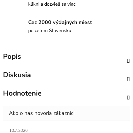
klikni a dozvieš sa viac
Cez 2000 výdajných miest
po celom Slovensku
Popis
Diskusia
Hodnotenie
Hodnotenie obchodu je 5 z 5 hviezdičiek.
10.7.2026