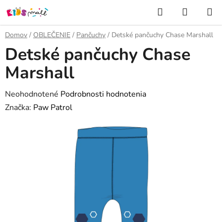
Prejsť
Hľadať
NÁKUP
na
KOŠÍK
obsah
Domov
/
OBLEČENIE
/
Pančuchy
/
Detské pančuchy Chase Marshall
Detské pančuchy Chase
Marshall
Priemerné
Neohodnotené
Podrobnosti hodnotenia
hodnotenie
Značka:
Paw Patrol
produktu
je
0,0
z
5
hviezdičiek.