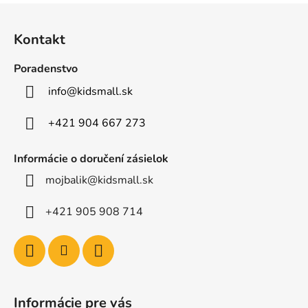
Z
á
Kontakt
p
ä
Poradenstvo
t
info
@
kidsmall.sk
i
e
+421 904 667 273
Informácie o doručení zásielok
mojbalik@kidsmall.sk
+421 905 908 714
Informácie pre vás