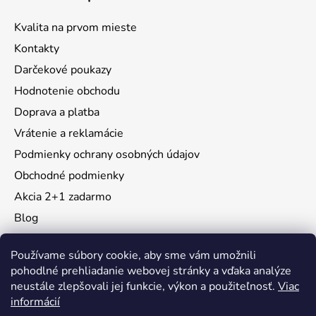
Kvalita na prvom mieste
Kontakty
Darčekové poukazy
Hodnotenie obchodu
Doprava a platba
Vrátenie a reklamácie
Podmienky ochrany osobných údajov
Obchodné podmienky
Akcia 2+1 zadarmo
Blog
Moja objednávka
Používame súbory cookie, aby sme vám umožnili
pohodlné prehliadanie webovej stránky a vďaka analýze
neustále zlepšovali jej funkcie, výkon a použiteľnosť.
Viac
Instagram
informácií