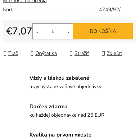
Možnosti doručenia
Kód:
4749/92/
€7,07
DO KOŠÍKA
Jednotková cena:
Tlač
Opýtať sa
Strážiť
Zdieľať
Vždy s láskou zabalené
a vychystané voňavé objednávky
Darček zdarma
ku každej objednávke nad 25 EUR
Kvalita na prvom mieste