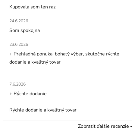
Kupovala som len raz
Hodnotenie obchodu je 5 z 5 hviezdičiek.
24.6.2026
Som spokojna
Hodnotenie obchodu je 5 z 5 hviezdičiek.
23.6.2026
+ Prehľadná ponuka, bohatý výber, skutočne rýchle
dodanie a kvalitný tovar
Hodnotenie obchodu je 5 z 5 hviezdičiek.
7.6.2026
+ Rýchle dodanie
Rýchle dodanie a kvalitný tovar
Zobraziť ďalšie recenzie