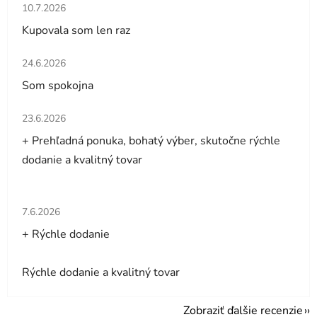
Hodnotenie obchodu je 5 z 5 hviezdičiek.
10.7.2026
Kupovala som len raz
Hodnotenie obchodu je 5 z 5 hviezdičiek.
24.6.2026
Som spokojna
Hodnotenie obchodu je 5 z 5 hviezdičiek.
23.6.2026
+ Prehľadná ponuka, bohatý výber, skutočne rýchle
dodanie a kvalitný tovar
Hodnotenie obchodu je 5 z 5 hviezdičiek.
7.6.2026
+ Rýchle dodanie
Rýchle dodanie a kvalitný tovar
Zobraziť ďalšie recenzie