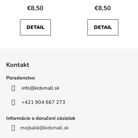
€8,50
€8,50
DETAIL
DETAIL
Z
á
Kontakt
p
ä
Poradenstvo
t
info
@
kidsmall.sk
i
e
+421 904 667 273
Informácie o doručení zásielok
mojbalik@kidsmall.sk