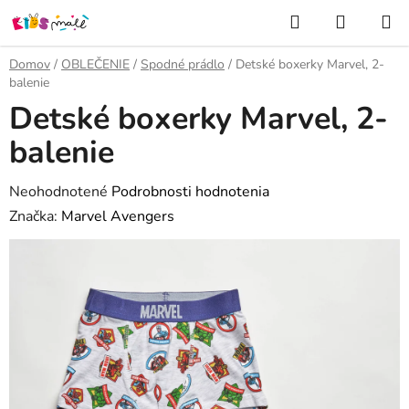
Prejsť
Hľadať
NÁKUP
na
KOŠÍK
obsah
Domov
/
OBLEČENIE
/
Spodné prádlo
/
Detské boxerky Marvel, 2-
balenie
Detské boxerky Marvel, 2-
balenie
Priemerné
Neohodnotené
Podrobnosti hodnotenia
hodnotenie
Značka:
Marvel Avengers
produktu
je
0,0
z
5
hviezdičiek.