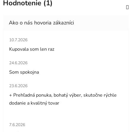
Hodnotenie (1)
Hodnotenie obchodu je 5 z 5 hviezdičiek.
10.7.2026
Kupovala som len raz
Hodnotenie obchodu je 5 z 5 hviezdičiek.
24.6.2026
Som spokojna
Hodnotenie obchodu je 5 z 5 hviezdičiek.
23.6.2026
+ Prehľadná ponuka, bohatý výber, skutočne rýchle
dodanie a kvalitný tovar
Hodnotenie obchodu je 5 z 5 hviezdičiek.
7.6.2026