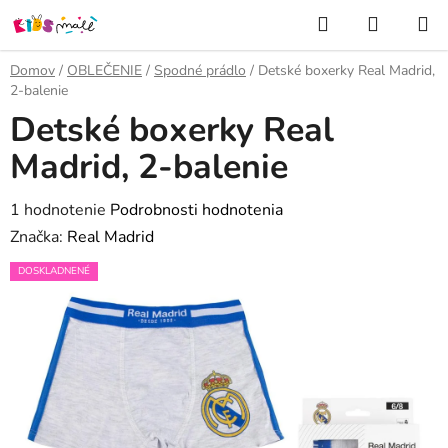
Prejsť
Hľadať
NÁKUP
na
KOŠÍK
obsah
Domov
/
OBLEČENIE
/
Spodné prádlo
/
Detské boxerky Real Madrid,
2-balenie
Detské boxerky Real
Madrid, 2-balenie
Priemerné
1 hodnotenie
Podrobnosti hodnotenia
hodnotenie
Značka:
Real Madrid
produktu
DOSKLADNENÉ
je
5,0
z
5
hviezdičiek.