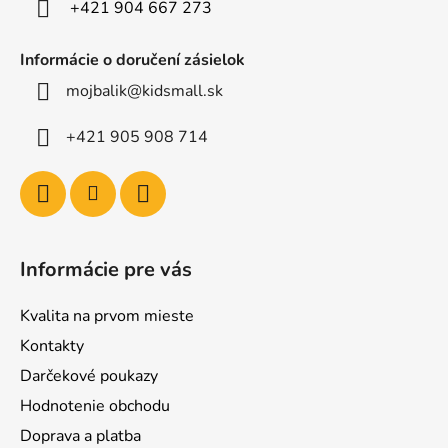
e
+421 904 667 273
Informácie o doručení zásielok
mojbalik@kidsmall.sk
+421 905 908 714
Informácie pre vás
Kvalita na prvom mieste
Kontakty
Darčekové poukazy
Hodnotenie obchodu
Doprava a platba