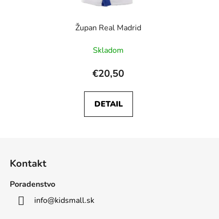
Župan Real Madrid
Skladom
€20,50
DETAIL
Z
á
Kontakt
p
ä
Poradenstvo
t
info
@
kidsmall.sk
i