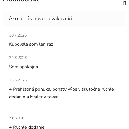
Hodnotenie obchodu je 5 z 5 hviezdičiek.
10.7.2026
Kupovala som len raz
Hodnotenie obchodu je 5 z 5 hviezdičiek.
24.6.2026
Som spokojna
Hodnotenie obchodu je 5 z 5 hviezdičiek.
23.6.2026
+ Prehľadná ponuka, bohatý výber, skutočne rýchle
dodanie a kvalitný tovar
Hodnotenie obchodu je 5 z 5 hviezdičiek.
7.6.2026
+ Rýchle dodanie