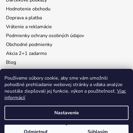
Darčekové poukazy
Hodnotenie obchodu
Doprava a platba
Vrátenie a reklamácie
Podmienky ochrany osobných údajov
Obchodné podmienky
Akcia 2+1 zadarmo
Blog
Moja objednávka
Používame súbory cookie, aby sme vám umožnili
pohodlné prehliadanie webovej stránky a vďaka analýze
neustále zlepšovali jej funkcie, výkon a použiteľnosť.
Viac
Instagram
informácií
Nastavenie
Vytvoril Shoptet
Odmietnuť
Súhlasím