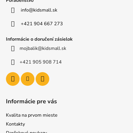
Poradenstvo
t
info
@
kidsmall.sk
i
e
+421 904 667 273
Informácie o doručení zásielok
mojbalik@kidsmall.sk
+421 905 908 714
Informácie pre vás
Kvalita na prvom mieste
Kontakty