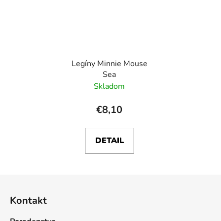
Legíny Minnie Mouse
Sea
Skladom
€8,10
DETAIL
Z
á
Kontakt
p
ä