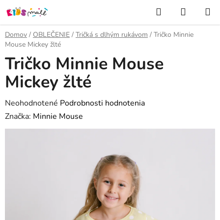
Prejsť
Hľadať
NÁKUP
na
KOŠÍK
obsah
Domov
/
OBLEČENIE
/
Tričká s dlhým rukávom
/
Tričko Minnie
Mouse Mickey žlté
Tričko Minnie Mouse
Mickey žlté
Priemerné
Neohodnotené
Podrobnosti hodnotenia
hodnotenie
Značka:
Minnie Mouse
produktu
je
0,0
z
5
hviezdičiek.