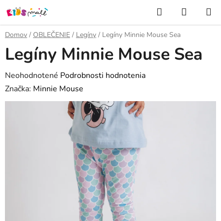
Prejsť
Hľadať
NÁKUP
na
KOŠÍK
obsah
Domov
/
OBLEČENIE
/
Legíny
/
Legíny Minnie Mouse Sea
Legíny Minnie Mouse Sea
Priemerné
Neohodnotené
Podrobnosti hodnotenia
hodnotenie
Značka:
Minnie Mouse
produktu
je
0,0
z
5
hviezdičiek.