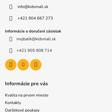
t
info
@
kidsmall.sk
i
e
+421 904 667 273
Informácie o doručení zásielok
mojbalik@kidsmall.sk
+421 905 908 714
Informácie pre vás
Kvalita na prvom mieste
Kontakty
Darčekové poukazy