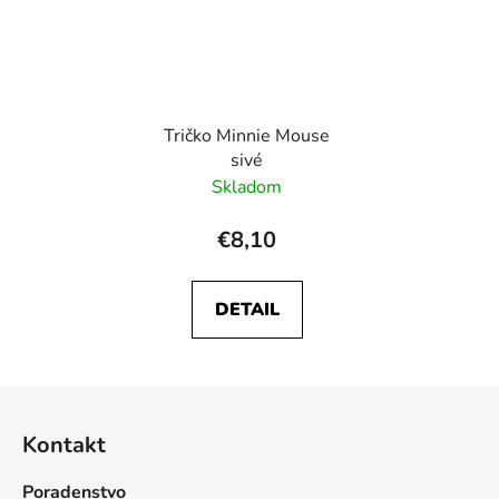
Tričko Minnie Mouse
sivé
Skladom
€8,10
DETAIL
Z
á
Kontakt
p
ä
Poradenstvo