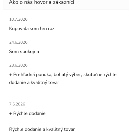
Hodnotenie obchodu je 5 z 5 hviezdičiek.
10.7.2026
Kupovala som len raz
Hodnotenie obchodu je 5 z 5 hviezdičiek.
24.6.2026
Som spokojna
Hodnotenie obchodu je 5 z 5 hviezdičiek.
23.6.2026
+ Prehľadná ponuka, bohatý výber, skutočne rýchle
dodanie a kvalitný tovar
Hodnotenie obchodu je 5 z 5 hviezdičiek.
7.6.2026
+ Rýchle dodanie
Rýchle dodanie a kvalitný tovar