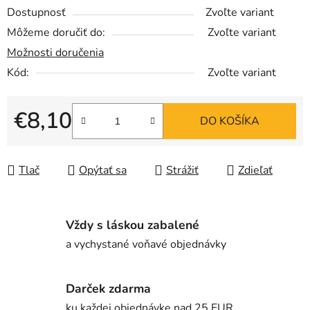
Dostupnosť
Zvoľte variant
Môžeme doručiť do:
Zvoľte variant
Možnosti doručenia
Kód:
Zvoľte variant
€8,10
DO KOŠÍKA
Jednotková cena:
Tlač
Opýtať sa
Strážiť
Zdieľať
Vždy s láskou zabalené
a vychystané voňavé objednávky
Darček zdarma
ku každej objednávke nad 25 EUR