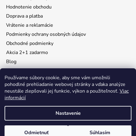
Hodnotenie obchodu
Doprava a platba
Vrátenie a reklamácie
Podmienky ochrany osobných údajov
Obchodné podmienky
Akcia 2+1 zadarmo
Blog
Moja objednávka
Používame súbory cookie, aby sme vám umožnili
pohodlné prehliadanie webovej stránky a vďaka analýze
neustále zlepšovali jej funkcie, výkon a použiteľnosť.
Viac
Instagram
informácií
Nastavenie
Vytvoril Shoptet
Odmietnuť
Súhlasím
Copyright 2026
KidsMall
. Všetky práva vyhradené.