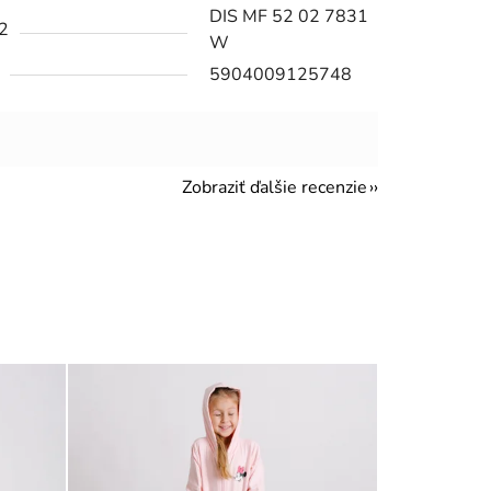
DIS MF 52 02 7831
2
W
5904009125748
Zobraziť ďalšie recenzie