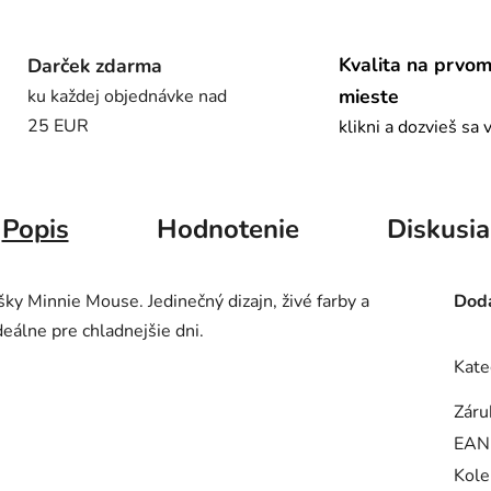
Kvalita na prvo
Darček zdarma
mieste
ku každej objednávke nad
25 EUR
klikni a dozvieš sa 
Popis
Hodnotenie
Diskusia
y Minnie Mouse. Jedinečný dizajn, živé farby a
Doda
deálne pre chladnejšie dni.
Kate
Záru
EAN
Kole