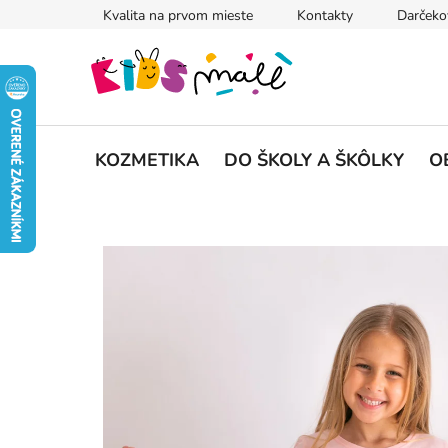
Prejsť
Kvalita na prvom mieste
Kontakty
Darčeko
na
obsah
KOZMETIKA
DO ŠKOLY A ŠKÔLKY
O