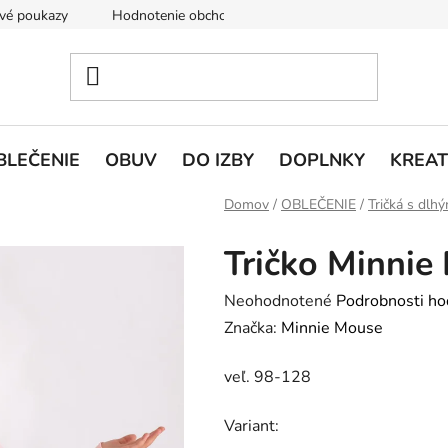
vé poukazy
Hodnotenie obchodu
Doprava a platba
V
BLEČENIE
OBUV
DO IZBY
DOPLNKY
KREAT
Domov
/
OBLEČENIE
/
Tričká s dl
Tričko Minnie 
Priemerné
Neohodnotené
Podrobnosti ho
hodnotenie
Značka:
Minnie Mouse
produktu
veľ. 98-128
je
0,0
Variant:
z