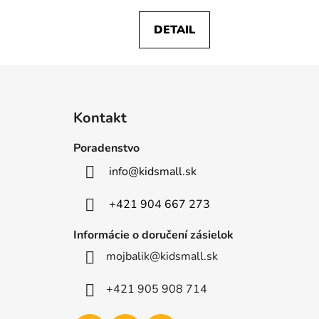
DETAIL
Z
á
Kontakt
p
ä
Poradenstvo
t
info
@
kidsmall.sk
i
e
+421 904 667 273
Informácie o doručení zásielok
mojbalik@kidsmall.sk
+421 905 908 714