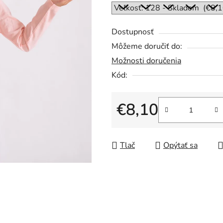
5
hviezdičiek.
Dostupnosť
Môžeme doručiť do:
Možnosti doručenia
Kód:
€8,10
Jednotková cena:
Tlač
Opýtať sa