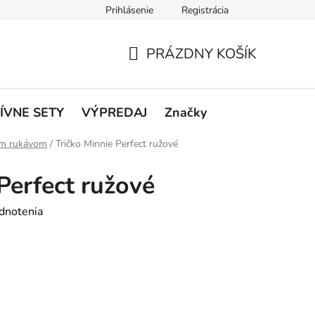
Prihlásenie
Registrácia
rátenie a reklamácie
Podmienky ochrany osobných údajov
O
PRÁZDNY KOŠÍK
NÁKUPNÝ
KOŠÍK
ÍVNE SETY
VÝPREDAJ
Značky
hým rukávom
/
Tričko Minnie Perfect ružové
Perfect ružové
dnotenia