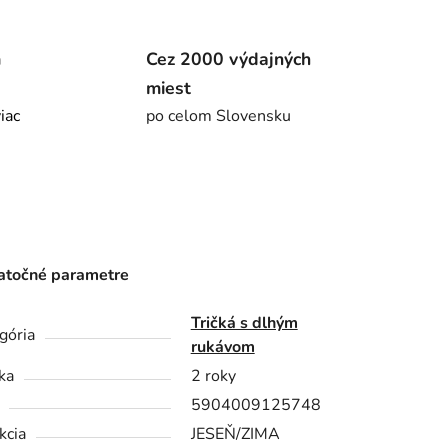
m
Cez 2000 výdajných
miest
viac
po celom Slovensku
točné parametre
Tričká s dlhým
gória
rukávom
ka
2 roky
5904009125748
kcia
JESEŇ/ZIMA