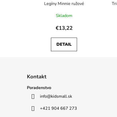
Legíny Minnie ružové
Tr
Skladom
€13,22
DETAIL
Z
á
Kontakt
p
ä
Poradenstvo
t
info
@
kidsmall.sk
i
e
+421 904 667 273