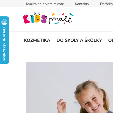
Prejsť
Kvalita na prvom mieste
Kontakty
Darčeko
na
obsah
KOZMETIKA
DO ŠKOLY A ŠKÔLKY
O