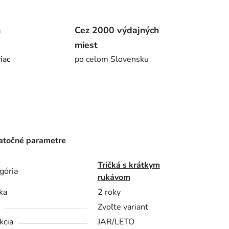
m
Cez 2000 výdajných
miest
viac
po celom Slovensku
točné parametre
Tričká s krátkym
gória
rukávom
ka
2 roky
Zvoľte variant
kcia
JAR/LETO