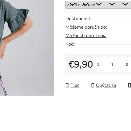
5
hviezdičiek.
Dostupnosť
Môžeme doručiť do:
Možnosti doručenia
Kód:
€9,90
Jednotková cena:
Tlač
Opýtať sa