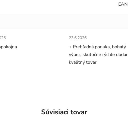
EAN
tenie obchodu je 5 z 5 hviezdičiek.
Hodnotenie obchodu je 5 z 5 
026
23.6.2026
spokojna
+ Prehľadná ponuka, bohatý
výber, skutočne rýchle dodan
kvalitný tovar
Súvisiaci tovar