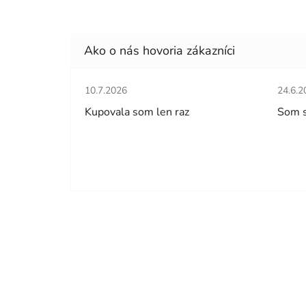
Hodnotenie obchodu je 5 z 5 hviezdičiek.
Hodno
10.7.2026
24.6.2
Kupovala som len raz
Som 