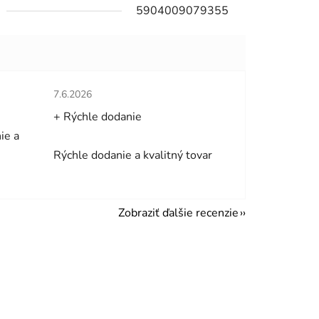
5904009079355
hviezdičiek.
Hodnotenie obchodu je 5 z 5 hviezdičiek.
7.6.2026
+ Rýchle dodanie
ie a
Rýchle dodanie a kvalitný tovar
Zobraziť ďalšie recenzie