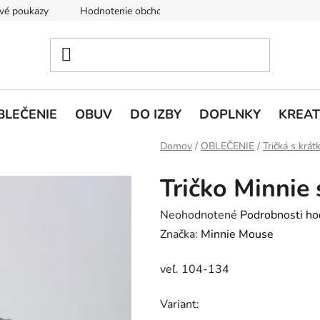
vé poukazy
Hodnotenie obchodu
Doprava a platba
V
BLEČENIE
OBUV
DO IZBY
DOPLNKY
KREAT
Domov
/
OBLEČENIE
/
Tričká s krá
Tričko Minnie 
Priemerné
Neohodnotené
Podrobnosti ho
hodnotenie
Značka:
Minnie Mouse
produktu
veľ. 104-134
je
0,0
Variant:
z