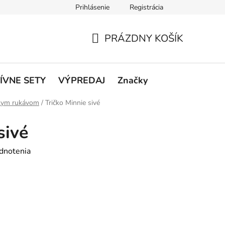
Prihlásenie
Registrácia
rátenie a reklamácie
Podmienky ochrany osobných údajov
O
PRÁZDNY KOŠÍK
NÁKUPNÝ
KOŠÍK
ÍVNE SETY
VÝPREDAJ
Značky
tkym rukávom
/
Tričko Minnie sivé
sivé
dnotenia