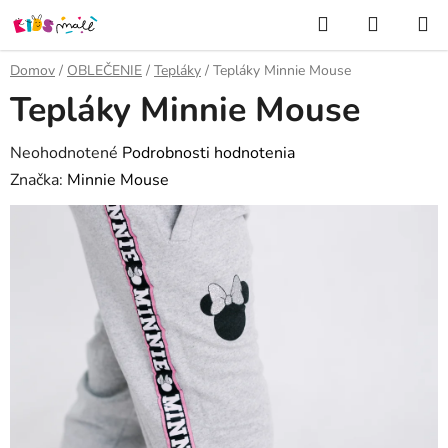
Prejsť
Hľadať
NÁKUP
na
KOŠÍK
obsah
Domov
/
OBLEČENIE
/
Tepláky
/
Tepláky Minnie Mouse
Tepláky Minnie Mouse
Priemerné
Neohodnotené
Podrobnosti hodnotenia
hodnotenie
Značka:
Minnie Mouse
produktu
je
0,0
z
5
hviezdičiek.