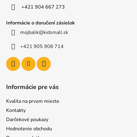
e
+421 904 667 273
Informácie o doručení zásielok
mojbalik@kidsmall.sk
+421 905 908 714
Informácie pre vás
Kvalita na prvom mieste
Kontakty
Darčekové poukazy
Hodnotenie obchodu