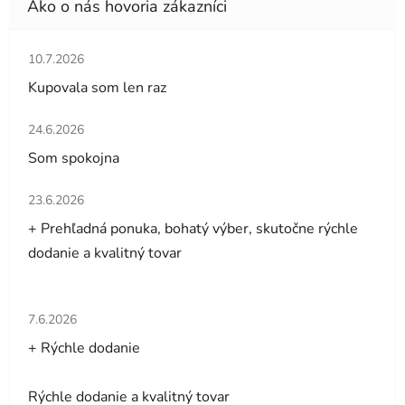
Hodnotenie obchodu je 5 z 5 hviezdičiek.
10.7.2026
Kupovala som len raz
Hodnotenie obchodu je 5 z 5 hviezdičiek.
24.6.2026
Som spokojna
Hodnotenie obchodu je 5 z 5 hviezdičiek.
23.6.2026
+ Prehľadná ponuka, bohatý výber, skutočne rýchle
dodanie a kvalitný tovar
Hodnotenie obchodu je 5 z 5 hviezdičiek.
7.6.2026
+ Rýchle dodanie
Rýchle dodanie a kvalitný tovar