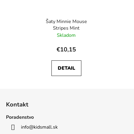
Šaty Minnie Mouse
Stripes Mint
Skladom
€10,15
DETAIL
Z
á
Kontakt
p
ä
Poradenstvo
t
info
@
kidsmall.sk
i