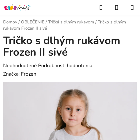
Prejsť
Hľadať
NÁKUP
na
KOŠÍK
obsah
Domov
/
OBLEČENIE
/
Tričká s dlhým rukávom
/
Tričko s dlhým
rukávom Frozen II sivé
Tričko s dlhým rukávom
Frozen II sivé
Priemerné
Neohodnotené
Podrobnosti hodnotenia
hodnotenie
Značka:
Frozen
produktu
je
0,0
z
5
hviezdičiek.