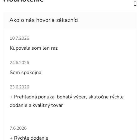
Hodnotenie obchodu je 5 z 5 hviezdičiek.
10.7.2026
Kupovala som len raz
Hodnotenie obchodu je 5 z 5 hviezdičiek.
24.6.2026
Som spokojna
Hodnotenie obchodu je 5 z 5 hviezdičiek.
23.6.2026
+ Prehľadná ponuka, bohatý výber, skutočne rýchle
dodanie a kvalitný tovar
Hodnotenie obchodu je 5 z 5 hviezdičiek.
7.6.2026
+ Rýchle dodanie