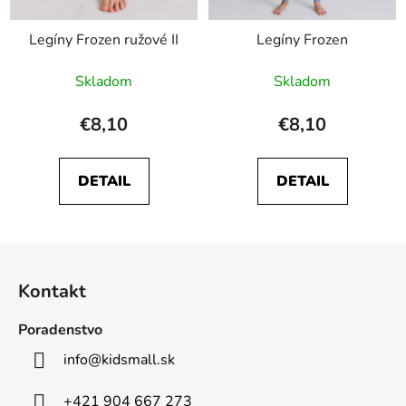
Legíny Frozen ružové II
Legíny Frozen
Skladom
Skladom
€8,10
€8,10
DETAIL
DETAIL
Z
á
Kontakt
p
ä
Poradenstvo
t
info
@
kidsmall.sk
i
e
+421 904 667 273