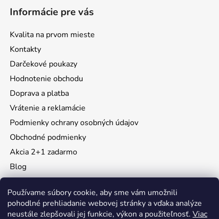
Informácie pre vás
Kvalita na prvom mieste
Kontakty
Darčekové poukazy
Hodnotenie obchodu
Doprava a platba
Vrátenie a reklamácie
Podmienky ochrany osobných údajov
Obchodné podmienky
Akcia 2+1 zadarmo
Blog
Moja objednávka
Používame súbory cookie, aby sme vám umožnili
pohodlné prehliadanie webovej stránky a vďaka analýze
neustále zlepšovali jej funkcie, výkon a použiteľnosť.
Viac