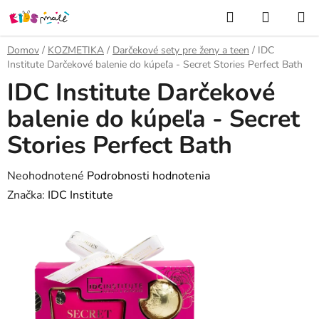
Prejsť
Hľadať
NÁKUP
na
KOŠÍK
obsah
Domov
/
KOZMETIKA
/
Darčekové sety pre ženy a teen
/
IDC
Institute Darčekové balenie do kúpeľa - Secret Stories Perfect Bath
IDC Institute Darčekové
balenie do kúpeľa - Secret
Stories Perfect Bath
Priemerné
Neohodnotené
Podrobnosti hodnotenia
hodnotenie
Značka:
IDC Institute
produktu
je
0,0
z
5
hviezdičiek.