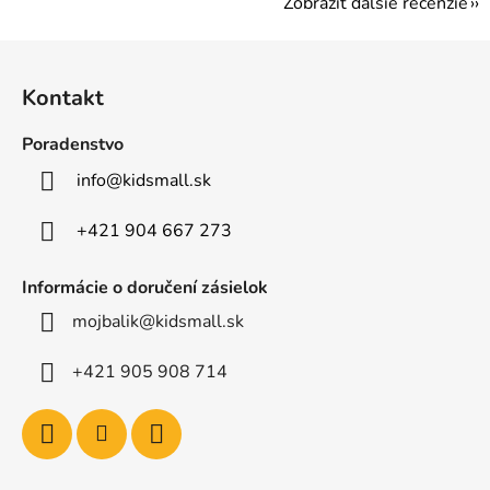
Zobraziť ďalšie recenzie
Z
á
Kontakt
p
ä
Poradenstvo
t
info
@
kidsmall.sk
i
e
+421 904 667 273
Informácie o doručení zásielok
mojbalik@kidsmall.sk
+421 905 908 714