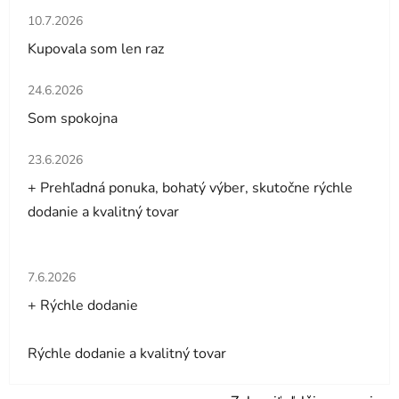
Hodnotenie obchodu je 5 z 5 hviezdičiek.
10.7.2026
Kupovala som len raz
Hodnotenie obchodu je 5 z 5 hviezdičiek.
24.6.2026
Som spokojna
Hodnotenie obchodu je 5 z 5 hviezdičiek.
23.6.2026
+ Prehľadná ponuka, bohatý výber, skutočne rýchle
dodanie a kvalitný tovar
Hodnotenie obchodu je 5 z 5 hviezdičiek.
7.6.2026
+ Rýchle dodanie
Rýchle dodanie a kvalitný tovar