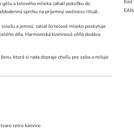
Kód 
 gélu a telového mlieka zahalí pokožku do
EAN
aždodennú sprchu na príjemný wellness rituál.
 sviežu a jemnú, zatiaľ čo telové mlieko poskytuje
s celého dňa. Harmonická kvetinová vôňa dodáva
ženu, ktorá si rada dopraje chvíľu pre seba a miluje
 tvare retro kanvice