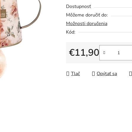
produktu
Dostupnosť
je
Môžeme doručiť do:
0,0
Možnosti doručenia
z
5
Kód:
hviezdičiek.
€11,90
Jednotková cena:
Tlač
Opýtať sa