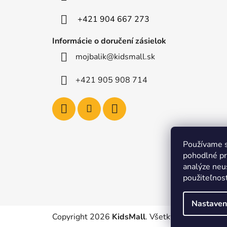
i
e
+421 904 667 273
Informácie o doručení zásielok
mojbalik@kidsmall.sk
+421 905 908 714
Používame s
pohodlné pr
analýze neus
použiteľnos
Nastaven
Copyright 2026
KidsMall
. Všetky práva vyhrad