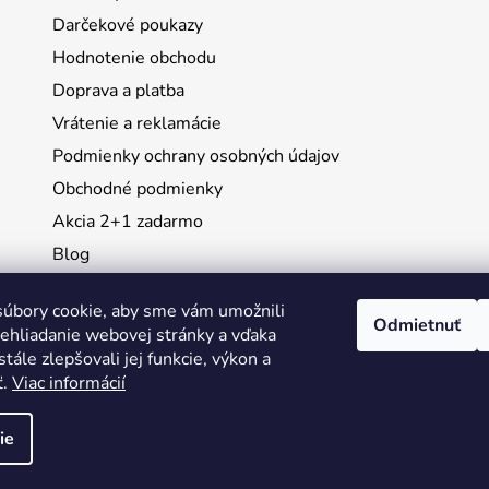
Darčekové poukazy
Hodnotenie obchodu
Doprava a platba
Vrátenie a reklamácie
Podmienky ochrany osobných údajov
Obchodné podmienky
Akcia 2+1 zadarmo
Blog
Moja objednávka
úbory cookie, aby sme vám umožnili
Odmietnuť
ehliadanie webovej stránky a vďaka
Instagram
tále zlepšovali jej funkcie, výkon a
ť.
Viac informácií
ie
ené.
Upraviť nastavenie cookies