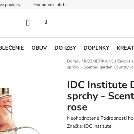
vé poukazy
Hodnotenie obchodu
Doprava a platba
V
BLEČENIE
OBUV
DO IZBY
DOPLNKY
KREAT
Domov
/
KOZMETIKA
/
Darčekové s
sprchy - Scented garden Country ro
IDC Institute
sprchy - Scen
rose
Priemerné
Neohodnotené
Podrobnosti ho
hodnotenie
Značka:
IDC Institute