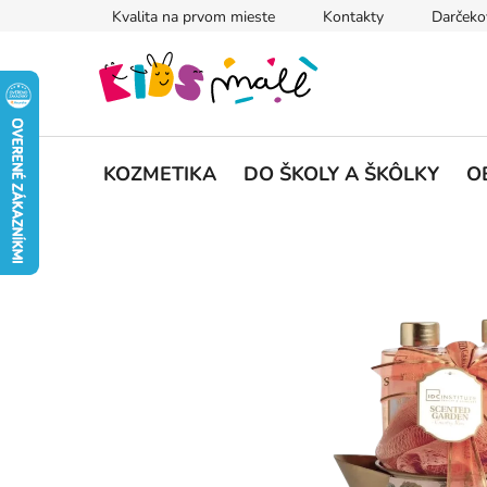
Prejsť
Kvalita na prvom mieste
Kontakty
Darčeko
na
obsah
KOZMETIKA
DO ŠKOLY A ŠKÔLKY
O