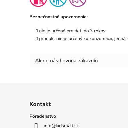
Bezpečnostné upozornenie:
nie je určené pre deti do 3 rokov
produkt nie je určený ku konzumácii, jedná
Z
á
Kontakt
p
ä
Poradenstvo
t
info
@
kidsmall.sk