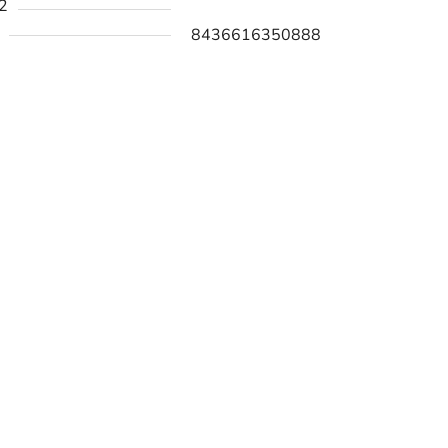
2
8436616350888