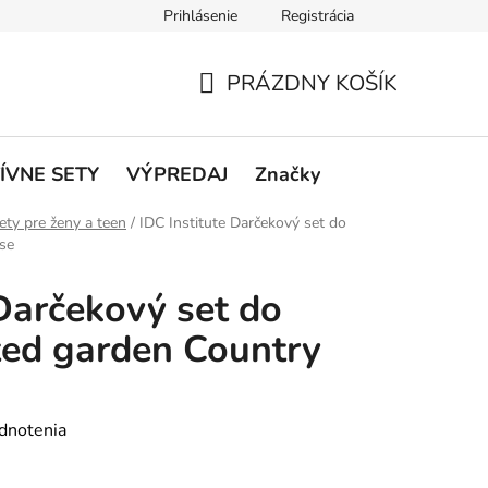
Prihlásenie
Registrácia
rátenie a reklamácie
Podmienky ochrany osobných údajov
O
PRÁZDNY KOŠÍK
NÁKUPNÝ
KOŠÍK
ÍVNE SETY
VÝPREDAJ
Značky
ety pre ženy a teen
/
IDC Institute Darčekový set do
se
 Darčekový set do
ted garden Country
dnotenia