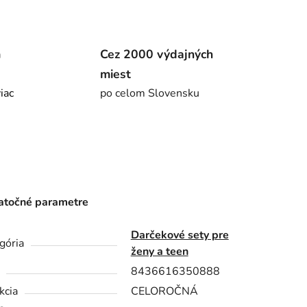
m
Cez 2000 výdajných
miest
viac
po celom Slovensku
točné parametre
Darčekové sety pre
gória
ženy a teen
8436616350888
kcia
CELOROČNÁ