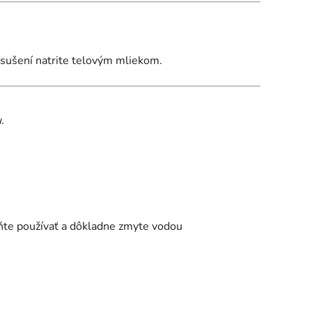
sušení natrite telovým mliekom.
.
aňte používať a dôkladne zmyte vodou