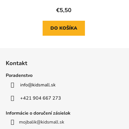
€5,50
DO KOŠÍKA
Z
á
Kontakt
p
ä
Poradenstvo
t
info
@
kidsmall.sk
i
e
+421 904 667 273
Informácie o doručení zásielok
mojbalik@kidsmall.sk