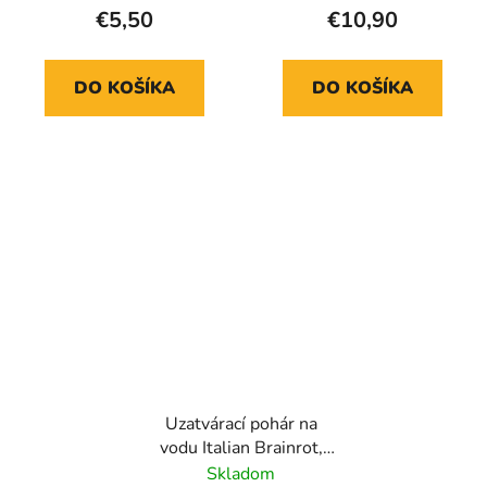
€5,50
€10,90
DO KOŠÍKA
DO KOŠÍKA
Uzatvárací pohár na
vodu Italian Brainrot,
430 ml
Skladom