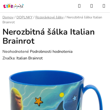
Prejsť
Hľadať
NÁKUP
na
KOŠÍK
obsah
Domov
/
DOPLNKY
/
Rozprávkové šálky
/
Nerozbitná šálka Italian
Brainrot
Nerozbitná šálka Italian
Brainrot
Priemerné
Neohodnotené
Podrobnosti hodnotenia
hodnotenie
Značka:
Italian Brainrot
produktu
je
0,0
z
5
hviezdičiek.