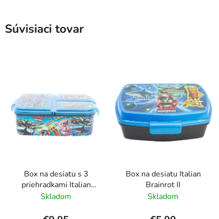
Súvisiaci tovar
Box na desiatu s 3
Box na desiatu Italian
priehradkami Italian
Brainrot II
Brainrot
Skladom
Skladom