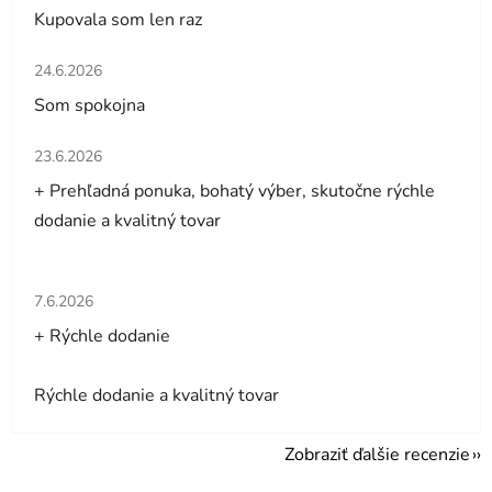
Kupovala som len raz
Hodnotenie obchodu je 5 z 5 hviezdičiek.
24.6.2026
Som spokojna
Hodnotenie obchodu je 5 z 5 hviezdičiek.
23.6.2026
+ Prehľadná ponuka, bohatý výber, skutočne rýchle
dodanie a kvalitný tovar
Hodnotenie obchodu je 5 z 5 hviezdičiek.
7.6.2026
+ Rýchle dodanie
Rýchle dodanie a kvalitný tovar
Zobraziť ďalšie recenzie