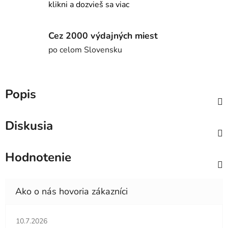
klikni a dozvieš sa viac
Cez 2000 výdajných miest
po celom Slovensku
Popis
Diskusia
Hodnotenie
Hodnotenie obchodu je 5 z 5 hviezdičiek.
10.7.2026