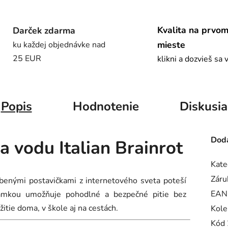
Kvalita na prvo
Darček zdarma
mieste
ku každej objednávke nad
25 EUR
klikni a dozvieš sa 
Popis
Hodnotenie
Diskusia
Doda
a vodu Italian Brainrot
Kate
Záru
benými postavičkami z internetového sveta poteší
EAN
lamkou umožňuje pohodlné a bezpečné pitie bez
itie doma, v škole aj na cestách.
Kole
Kód 