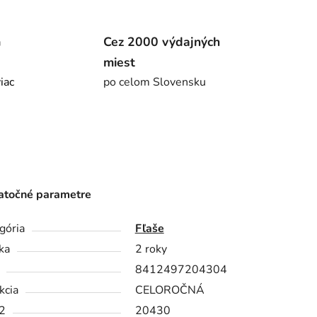
m
Cez 2000 výdajných
miest
viac
po celom Slovensku
točné parametre
gória
Fľaše
ka
2 roky
8412497204304
kcia
CELOROČNÁ
2
20430