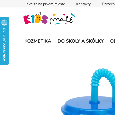
Prejsť
Kvalita na prvom mieste
Kontakty
Darčeko
na
obsah
KOZMETIKA
DO ŠKOLY A ŠKÔLKY
O