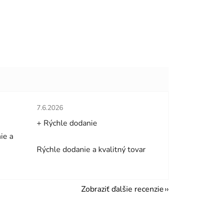
hviezdičiek.
Hodnotenie obchodu je 5 z 5 hviezdičiek.
7.6.2026
+ Rýchle dodanie
ie a
Rýchle dodanie a kvalitný tovar
Zobraziť ďalšie recenzie