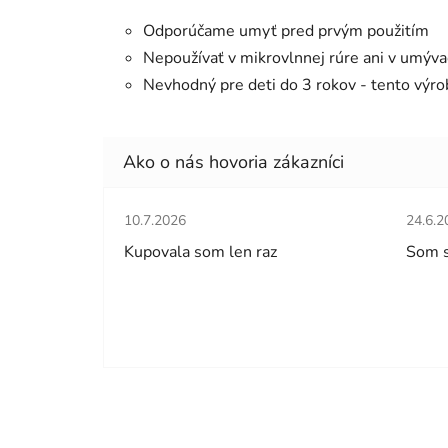
Odporúčame umyť pred prvým použitím
Nepoužívať v mikrovlnnej rúre ani v umýva
Nevhodný pre deti do 3 rokov - tento výrob
Hodnotenie obchodu je 5 z 5 hviezdičiek.
Hodno
10.7.2026
24.6.2
Kupovala som len raz
Som 