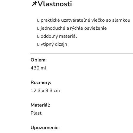
📌Vlastnosti
praktické uzatvárateľné viečko so slamkou
jednoduché a rýchle osvieženie
oddolný materiál
vtipný dizajn
Objem:
430 ml
Rozmery:
12,3 x 9,3 cm
Materiál:
Plast
Upozornenie: