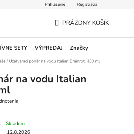
Prihlásenie
Registrácia
rátenie a reklamácie
Podmienky ochrany osobných údajov
O
PRÁZDNY KOŠÍK
NÁKUPNÝ
KOŠÍK
ÍVNE SETY
VÝPREDAJ
Značky
aše
/
Uzatvárací pohár na vodu Italian Brainrot, 430 ml
hár na vodu Italian
 ml
dnotenia
Skladom
12.8.2026