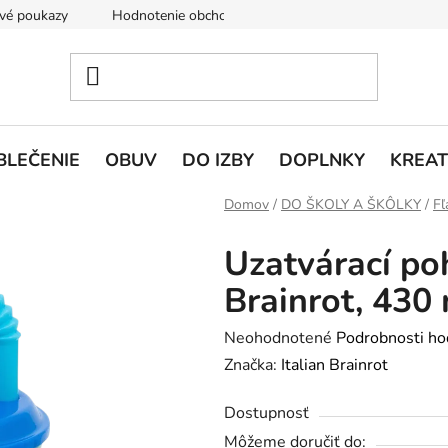
vé poukazy
Hodnotenie obchodu
Doprava a platba
V
BLEČENIE
OBUV
DO IZBY
DOPLNKY
KREAT
Domov
/
DO ŠKOLY A ŠKÔLKY
/
Fľ
Uzatvárací po
Brainrot, 430
Priemerné
Neohodnotené
Podrobnosti ho
hodnotenie
Značka:
Italian Brainrot
produktu
Dostupnosť
je
Môžeme doručiť do:
0,0