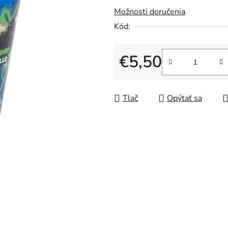
Možnosti doručenia
z
5
Kód:
hviezdičiek.
€5,50
Jednotková cena:
Tlač
Opýtať sa