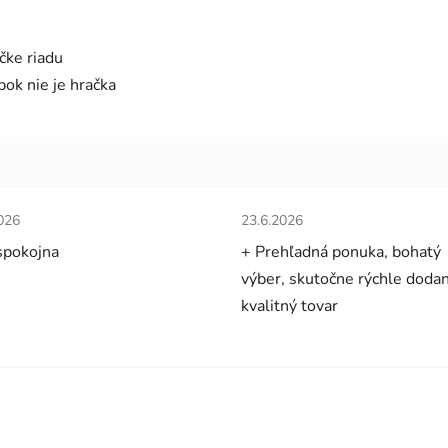
čke riadu
ok nie je hračka
tenie obchodu je 5 z 5 hviezdičiek.
Hodnotenie obchodu je 5 z 5 
026
23.6.2026
spokojna
+ Prehľadná ponuka, bohatý
výber, skutočne rýchle dodan
kvalitný tovar