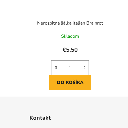
Nerozbitná šálka Italian Brainrot
Skladom
€5,50
DO KOŠÍKA
Z
á
Kontakt
p