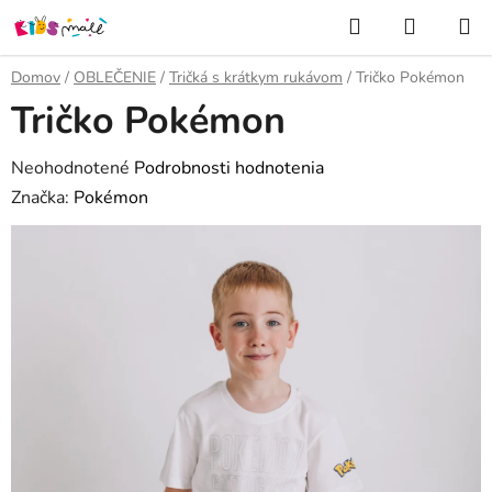
Prejsť
Hľadať
NÁKUP
na
KOŠÍK
obsah
Domov
/
OBLEČENIE
/
Tričká s krátkym rukávom
/
Tričko Pokémon
Tričko Pokémon
Priemerné
Neohodnotené
Podrobnosti hodnotenia
hodnotenie
Značka:
Pokémon
produktu
je
0,0
z
5
hviezdičiek.