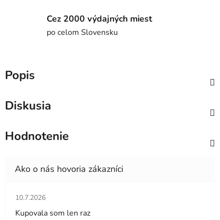
Cez 2000 výdajných miest
po celom Slovensku
Popis
Diskusia
Hodnotenie
Hodnotenie obchodu je 5 z 5 hviezdičiek.
10.7.2026
Kupovala som len raz