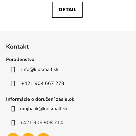
DETAIL
Z
á
Kontakt
p
ä
Poradenstvo
t
info
@
kidsmall.sk
i
e
+421 904 667 273
Informácie o doručení zásielok
mojbalik@kidsmall.sk
+421 905 908 714