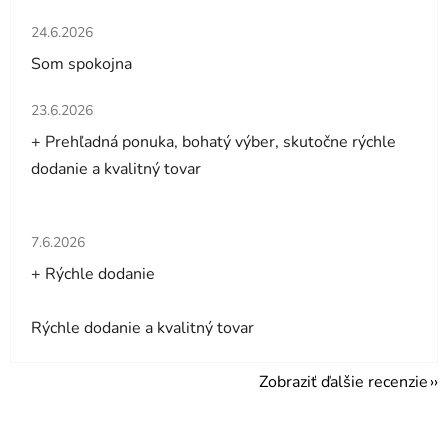
Hodnotenie obchodu je 5 z 5 hviezdičiek.
24.6.2026
Som spokojna
Hodnotenie obchodu je 5 z 5 hviezdičiek.
23.6.2026
+ Prehľadná ponuka, bohatý výber, skutočne rýchle
dodanie a kvalitný tovar
Hodnotenie obchodu je 5 z 5 hviezdičiek.
7.6.2026
+ Rýchle dodanie
Rýchle dodanie a kvalitný tovar
Zobraziť ďalšie recenzie