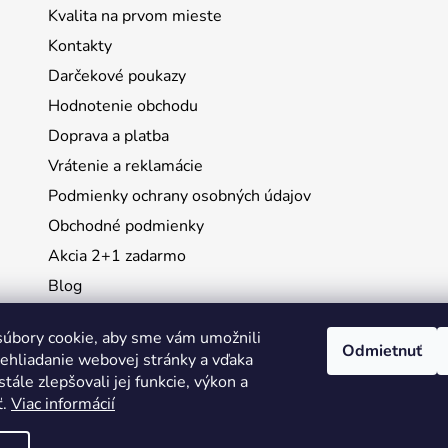
Kvalita na prvom mieste
Kontakty
Darčekové poukazy
Hodnotenie obchodu
Doprava a platba
Vrátenie a reklamácie
Podmienky ochrany osobných údajov
Obchodné podmienky
Akcia 2+1 zadarmo
Blog
Moja objednávka
úbory cookie, aby sme vám umožnili
Odmietnuť
ehliadanie webovej stránky a vďaka
Instagram
tále zlepšovali jej funkcie, výkon a
ť.
Viac informácií