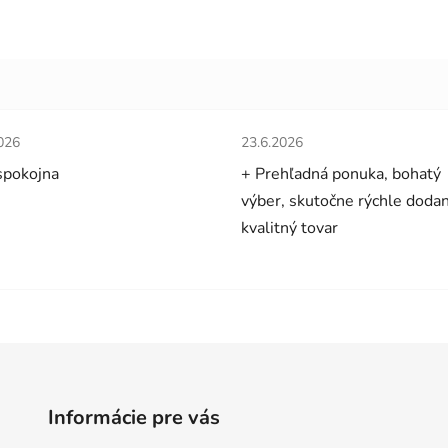
tenie obchodu je 5 z 5 hviezdičiek.
Hodnotenie obchodu je 5 z 5 
026
23.6.2026
spokojna
+ Prehľadná ponuka, bohatý
výber, skutočne rýchle dodan
kvalitný tovar
Informácie pre vás