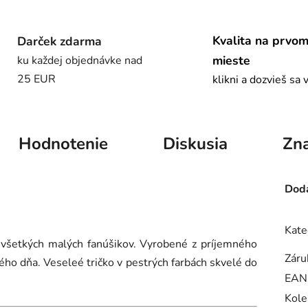
Kvalita na prvo
Darček zdarma
mieste
ku každej objednávke nad
25 EUR
klikni a dozvieš sa 
Hodnotenie
Diskusia
Zn
Doda
Kate
 všetkých malých fanúšikov. Vyrobené z príjemného
Záru
ého dňa. Veseleé tričko v pestrých farbách skvelé do
EAN
Kole