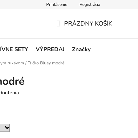
Prihlásenie
Registrácia
rátenie a reklamácie
Podmienky ochrany osobných údajov
O
PRÁZDNY KOŠÍK
NÁKUPNÝ
KOŠÍK
ÍVNE SETY
VÝPREDAJ
Značky
tkym rukávom
/
Tričko Bluey modré
modré
dnotenia