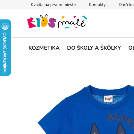
Prejsť
Kvalita na prvom mieste
Kontakty
Darčeko
na
obsah
KOZMETIKA
DO ŠKOLY A ŠKÔLKY
O