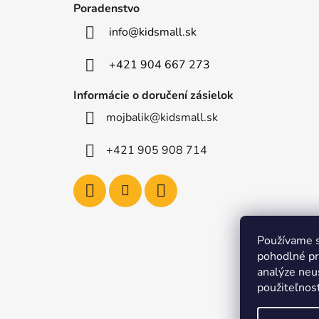
ä
Poradenstvo
t
info
@
kidsmall.sk
i
e
+421 904 667 273
Informácie o doručení zásielok
mojbalik@kidsmall.sk
+421 905 908 714
Používame s
pohodlné pr
analýze neus
použiteľnos