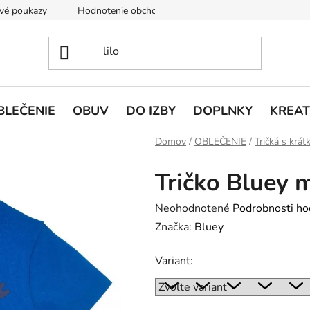
vé poukazy
Hodnotenie obchodu
Doprava a platba
V
BLEČENIE
OBUV
DO IZBY
DOPLNKY
KREAT
Domov
/
OBLEČENIE
/
Tričká s krá
Tričko Bluey 
Priemerné
Neohodnotené
Podrobnosti ho
hodnotenie
Značka:
Bluey
produktu
Variant:
je
0,0
z