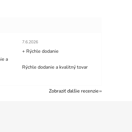
hviezdičiek.
Hodnotenie obchodu je 5 z 5 hviezdičiek.
7.6.2026
+ Rýchle dodanie
ie a
Rýchle dodanie a kvalitný tovar
Zobraziť ďalšie recenzie