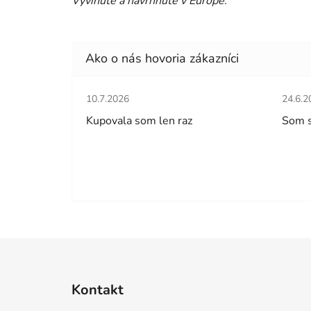
Vyvinuté a navrhnuté v Európe.
Hodnotenie obchodu je 5 z 5 hviezdičiek.
Hodno
10.7.2026
24.6.2
Kupovala som len raz
Som 
Z
á
Kontakt
p