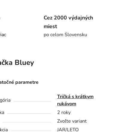
m
Cez 2000 výdajných
miest
viac
po celom Slovensku
ačka
Bluey
točné parametre
Tričká s krátkym
gória
rukávom
ka
2 roky
Zvoľte variant
kcia
JAR/LETO