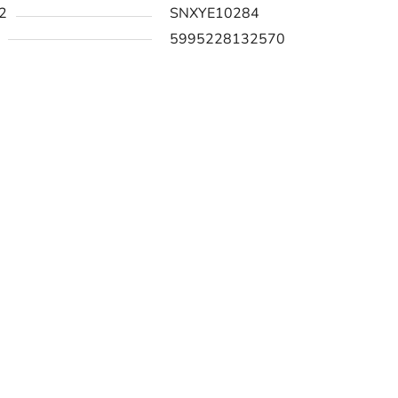
2
SNXYE10284
5995228132570