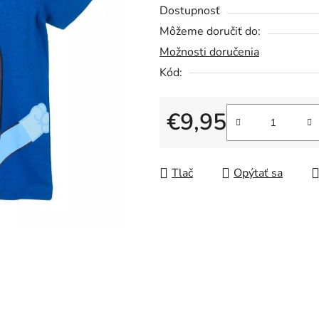
5
Dostupnosť
hviezdičiek.
Môžeme doručiť do:
Možnosti doručenia
Kód:
€9,95
Jednotková cena:
Tlač
Opýtať sa