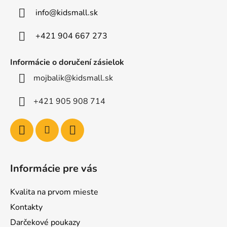
t
info
@
kidsmall.sk
i
e
+421 904 667 273
Informácie o doručení zásielok
mojbalik@kidsmall.sk
+421 905 908 714
Informácie pre vás
Kvalita na prvom mieste
Kontakty
Darčekové poukazy