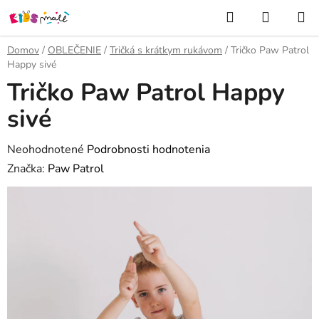
Prejsť
Hľadať
NÁKUP
na
KOŠÍK
obsah
Domov
/
OBLEČENIE
/
Tričká s krátkym rukávom
/
Tričko Paw Patrol
Happy sivé
Tričko Paw Patrol Happy
sivé
Priemerné
Neohodnotené
Podrobnosti hodnotenia
hodnotenie
Značka:
Paw Patrol
produktu
je
0,0
z
5
hviezdičiek.