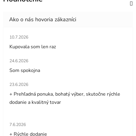
Hodnotenie obchodu je 5 z 5 hviezdičiek.
10.7.2026
Kupovala som len raz
Hodnotenie obchodu je 5 z 5 hviezdičiek.
24.6.2026
Som spokojna
Hodnotenie obchodu je 5 z 5 hviezdičiek.
23.6.2026
+ Prehľadná ponuka, bohatý výber, skutočne rýchle
dodanie a kvalitný tovar
Hodnotenie obchodu je 5 z 5 hviezdičiek.
7.6.2026
+ Rýchle dodanie