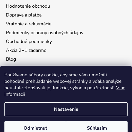
Hodnotenie obchodu
Doprava a platba
Vrátenie a reklamácie
Podmienky ochrany osobných údajov
Obchodné podmienky
Akcia 2+1 zadarmo
Blog
Moja objednávka
Používame súbory cookie, aby sme vám umožnili
pohodlné prehliadanie webovej stránky a vďaka analýze
neustále zlepšovali jej funkcie, výkon a použiteľnosť.
Viac
Instagram
informácií
Nastavenie
Vytvoril Shoptet
Odmietnuť
Súhlasím
Copyright 2026
KidsMall
. Všetky práva vyhradené.