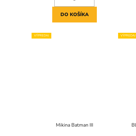
DO KOŠÍKA
VÝPREDAJ
VÝPREDAJ
Mikina Batman III
Bl