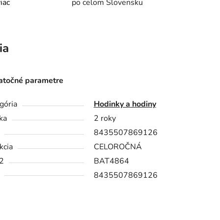
viac
po celom Slovensku
ia
točné parametre
gória
Hodinky a hodiny
ka
2 roky
8435507869126
kcia
CELOROČNÁ
2
BAT4864
8435507869126