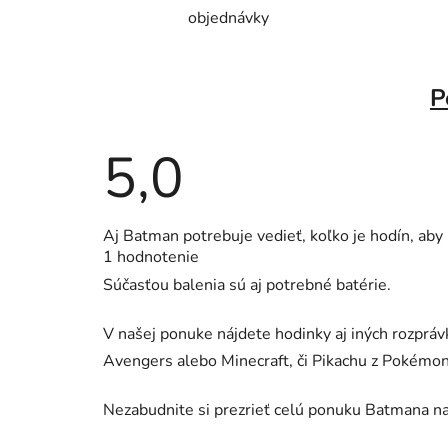
objednávky
P
5,0
Priemerné
Aj Batman potrebuje vedieť, koľko je hodín, aby
hodnotenie
1 hodnotenie
produktu
je
Súčasťou balenia sú aj potrebné batérie.
5,0
z
5
V našej ponuke nájdete hodinky aj iných rozpráv
hviezdičiek.
Avengers alebo Minecraft, či Pikachu z Pokémon
Nezabudnite si prezrieť celú ponuku Batmana 