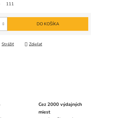
111
DO KOŠÍKA
Strážiť
Zdieľať
m
Cez 2000 výdajných
miest