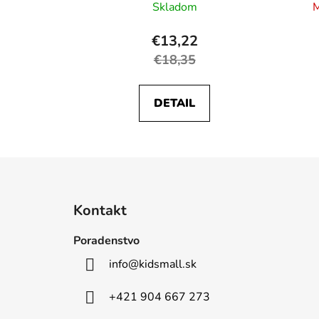
Skladom
M
€13,22
€18,35
DETAIL
Z
á
Kontakt
p
ä
Poradenstvo
t
info
@
kidsmall.sk
i
e
+421 904 667 273