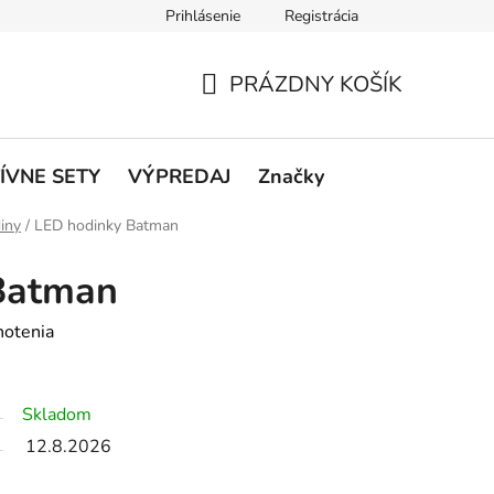
Prihlásenie
Registrácia
rátenie a reklamácie
Podmienky ochrany osobných údajov
O
PRÁZDNY KOŠÍK
NÁKUPNÝ
KOŠÍK
ÍVNE SETY
VÝPREDAJ
Značky
iny
/
LED hodinky Batman
Batman
notenia
Skladom
12.8.2026