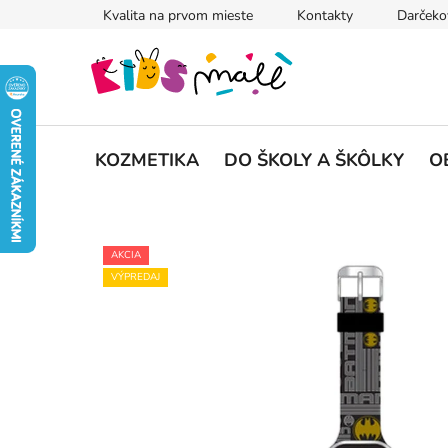
Prejsť
Kvalita na prvom mieste
Kontakty
Darčeko
na
obsah
KOZMETIKA
DO ŠKOLY A ŠKÔLKY
O
AKCIA
VÝPREDAJ