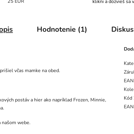
25 EUR
klikni a dozvieš sa 
opis
Hodnotenie (1)
Diskus
Doda
Kate
 prišiel včas mamke na obed.
Záru
EAN
Kole
Kód 
kových postáv a hier ako napríklad Frozen, Minnie,
EAN
a.
na našom webe.