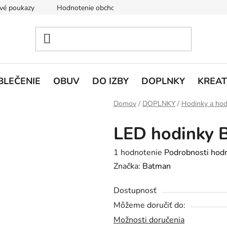
vé poukazy
Hodnotenie obchodu
Doprava a platba
V
BLEČENIE
OBUV
DO IZBY
DOPLNKY
KREAT
Domov
/
DOPLNKY
/
Hodinky a hod
LED hodinky 
Priemerné
1 hodnotenie
Podrobnosti hod
hodnotenie
Značka:
Batman
produktu
Dostupnosť
je
Môžeme doručiť do:
5,0
Možnosti doručenia
z