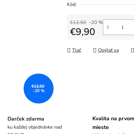
5
Kód:
hviezdičiek.
€12,50
–20 %
€9,90
Jednotková cena:
Tlač
Opýtať sa
€12,50
–20 %
Kvalita na prvo
Darček zdarma
mieste
ku každej objednávke nad