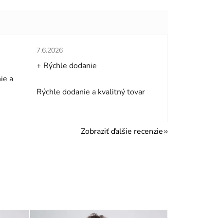
hviezdičiek.
Hodnotenie obchodu je 5 z 5 hviezdičiek.
7.6.2026
+ Rýchle dodanie
ie a
Rýchle dodanie a kvalitný tovar
Zobraziť ďalšie recenzie