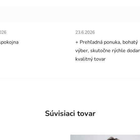
tenie obchodu je 5 z 5 hviezdičiek.
Hodnotenie obchodu je 5 z 5 
026
23.6.2026
spokojna
+ Prehľadná ponuka, bohatý
výber, skutočne rýchle dodan
kvalitný tovar
Súvisiaci tovar