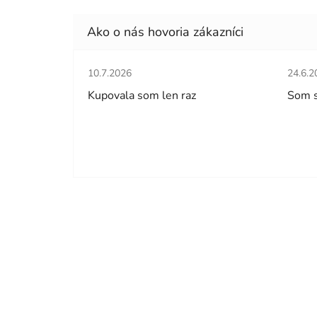
Hodnotenie obchodu je 5 z 5 hviezdičiek.
Hodno
10.7.2026
24.6.2
Kupovala som len raz
Som 