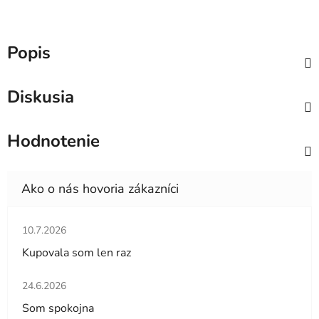
Popis
Diskusia
Hodnotenie
Hodnotenie obchodu je 5 z 5 hviezdičiek.
10.7.2026
Kupovala som len raz
Hodnotenie obchodu je 5 z 5 hviezdičiek.
24.6.2026
Som spokojna