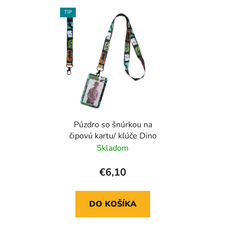
TIP
Púzdro so šnúrkou na
čipovú kartu/ kľúče Dino
Skladom
€6,10
DO KOŠÍKA