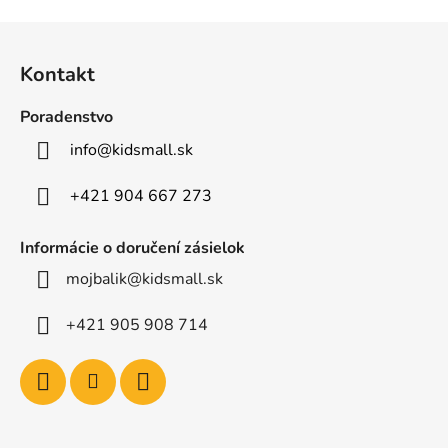
Z
á
Kontakt
p
ä
Poradenstvo
t
info
@
kidsmall.sk
i
e
+421 904 667 273
Informácie o doručení zásielok
mojbalik@kidsmall.sk
+421 905 908 714