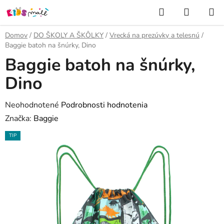
Prejsť
Hľadať
NÁKUP
na
KOŠÍK
obsah
Domov
/
DO ŠKOLY A ŠKÔLKY
/
Vrecká na prezúvky a telesnú
/
Baggie batoh na šnúrky, Dino
Baggie batoh na šnúrky,
Dino
Priemerné
Neohodnotené
Podrobnosti hodnotenia
hodnotenie
Značka:
Baggie
produktu
TIP
je
0,0
z
5
hviezdičiek.