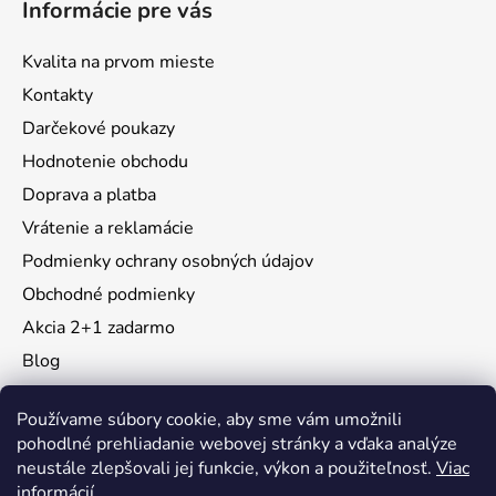
Informácie pre vás
Kvalita na prvom mieste
Kontakty
Darčekové poukazy
Hodnotenie obchodu
Doprava a platba
Vrátenie a reklamácie
Podmienky ochrany osobných údajov
Obchodné podmienky
Akcia 2+1 zadarmo
Blog
Moja objednávka
Používame súbory cookie, aby sme vám umožnili
pohodlné prehliadanie webovej stránky a vďaka analýze
neustále zlepšovali jej funkcie, výkon a použiteľnosť.
Viac
Instagram
informácií