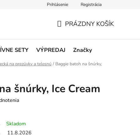
Prihlásenie
Registrácia
rátenie a reklamácie
Podmienky ochrany osobných údajov
O
PRÁZDNY KOŠÍK
NÁKUPNÝ
KOŠÍK
ÍVNE SETY
VÝPREDAJ
Značky
ecká na prezúvky a telesnú
/
Baggie batoh na šnúrky,
na šnúrky, Ice Cream
dnotenia
Skladom
11.8.2026