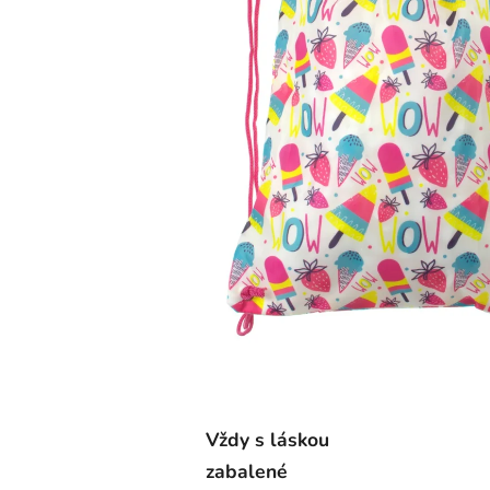
Vždy s láskou
zabalené