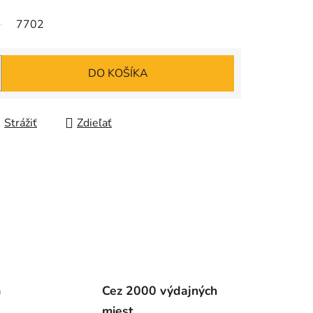
7702
DO KOŠÍKA
Strážiť
Zdieľať
m
Cez 2000 výdajných
miest