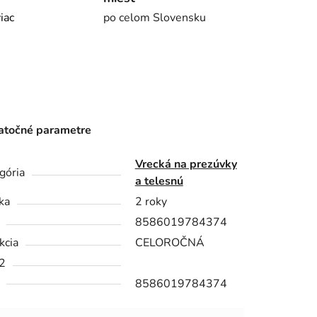
viac
po celom Slovensku
točné parametre
Vrecká na prezúvky
gória
a telesnú
ka
2 roky
8586019784374
kcia
CELOROČNÁ
2
8586019784374