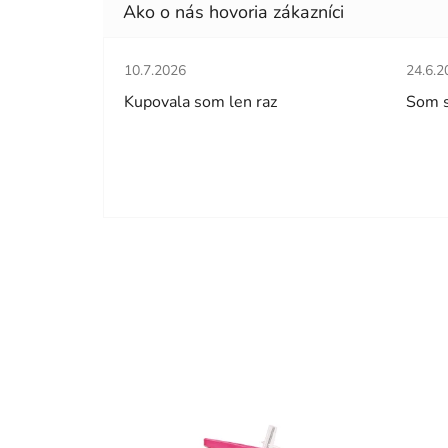
Hodnotenie obchodu je 5 z 5 hviezdičiek.
Hodno
10.7.2026
24.6.2
Kupovala som len raz
Som 