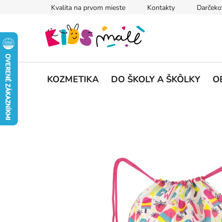
Prejsť
Kvalita na prvom mieste
Kontakty
Darčeko
na
obsah
KOZMETIKA
DO ŠKOLY A ŠKÔLKY
O