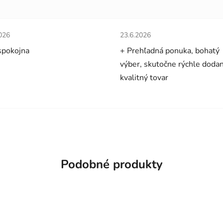
tenie obchodu je 5 z 5 hviezdičiek.
Hodnotenie obchodu je 5 z 5 
026
23.6.2026
spokojna
+ Prehľadná ponuka, bohatý
výber, skutočne rýchle dodan
kvalitný tovar
Podobné produkty