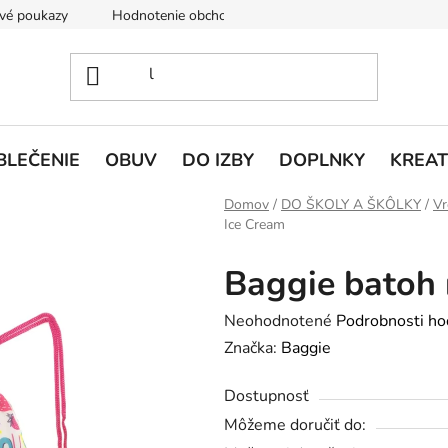
vé poukazy
Hodnotenie obchodu
Doprava a platba
V
BLEČENIE
OBUV
DO IZBY
DOPLNKY
KREAT
Domov
/
DO ŠKOLY A ŠKÔLKY
/
Vr
Ice Cream
Baggie batoh 
Priemerné
Neohodnotené
Podrobnosti ho
hodnotenie
Značka:
Baggie
produktu
Dostupnosť
je
Môžeme doručiť do:
0,0