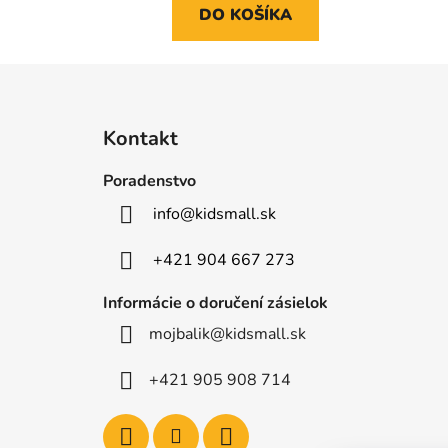
DO KOŠÍKA
Z
á
Kontakt
p
ä
Poradenstvo
t
info
@
kidsmall.sk
i
e
+421 904 667 273
Informácie o doručení zásielok
mojbalik@kidsmall.sk
+421 905 908 714