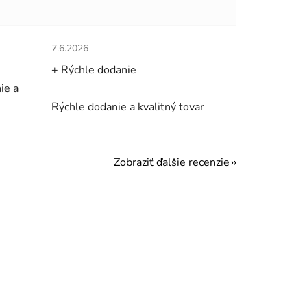
hviezdičiek.
Hodnotenie obchodu je 5 z 5 hviezdičiek.
7.6.2026
+ Rýchle dodanie
ie a
Rýchle dodanie a kvalitný tovar
Zobraziť ďalšie recenzie