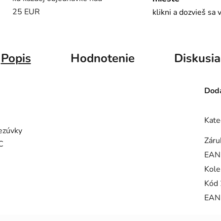
25 EUR
klikni a dozvieš sa 
Popis
Hodnotenie
Diskusia
Doda
Kate
rezúvky
Záru
C
EAN
Kole
Kód 
EAN