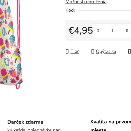
Možnosti doručenia
z
5
Kód:
hviezdičiek.
€4,95
Jednotková cena:
Tlač
Opýtať sa
Kvalita na prvo
Darček zdarma
mieste
ku každej objednávke nad