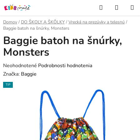
Prejsť
Hľadať
NÁKUP
na
KOŠÍK
obsah
Domov
/
DO ŠKOLY A ŠKÔLKY
/
Vrecká na prezúvky a telesnú
/
Baggie batoh na šnúrky, Monsters
Baggie batoh na šnúrky,
Monsters
Priemerné
Neohodnotené
Podrobnosti hodnotenia
hodnotenie
Značka:
Baggie
produktu
TIP
je
0,0
z
5
hviezdičiek.