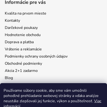
Informácie pre vás
Kvalita na prvom mieste
Kontakty
Darčekové poukazy
Hodnotenie obchodu
Doprava a platba
Vrátenie a reklamácie
Podmienky ochrany osobných údajov
Obchodné podmienky
Akcia 2+1 zadarmo
Blog
Moja objednávka
Používame súbory cookie, aby sme vám umožnili
pohodlné prehliadanie webovej stránky a vďaka analýze
neustále zlepšovali jej funkcie, výkon a použiteľnosť.
Viac
Instagram
informácií