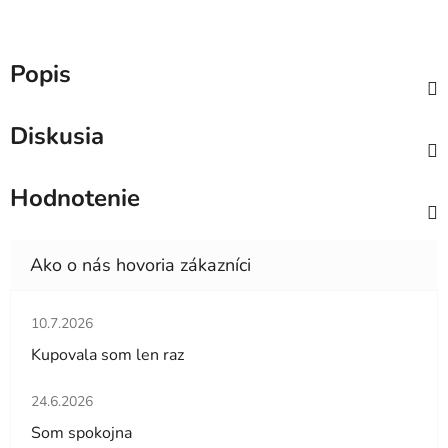
Popis
Diskusia
Hodnotenie
Hodnotenie obchodu je 5 z 5 hviezdičiek.
10.7.2026
Kupovala som len raz
Hodnotenie obchodu je 5 z 5 hviezdičiek.
24.6.2026
Som spokojna