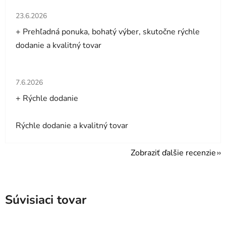
Hodnotenie obchodu je 5 z 5 hviezdičiek.
23.6.2026
+ Prehľadná ponuka, bohatý výber, skutočne rýchle
dodanie a kvalitný tovar
Hodnotenie obchodu je 5 z 5 hviezdičiek.
7.6.2026
+ Rýchle dodanie
Rýchle dodanie a kvalitný tovar
Zobraziť ďalšie recenzie
Súvisiaci tovar