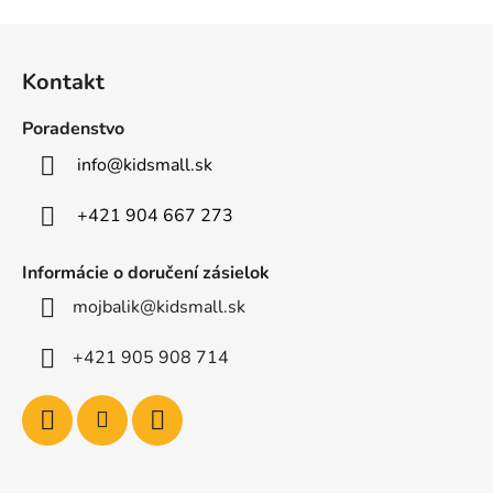
Z
á
Kontakt
p
ä
Poradenstvo
t
info
@
kidsmall.sk
i
e
+421 904 667 273
Informácie o doručení zásielok
mojbalik@kidsmall.sk
+421 905 908 714