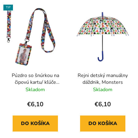
TIP
Púzdro so šnúrkou na
Rejni detský manuálny
čipovú kartu/ kľúče
dáždnik, Monsters
Monsters
Skladom
Skladom
€6,10
€6,10
DO KOŠÍKA
DO KOŠÍKA