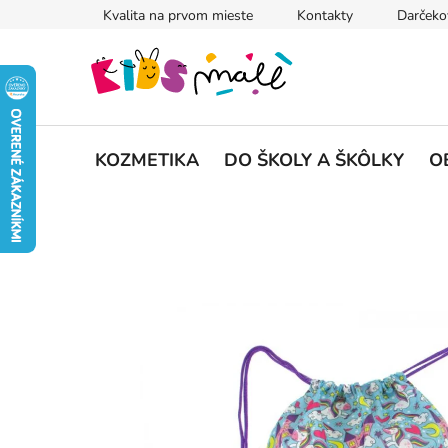
Prejsť
Kvalita na prvom mieste
Kontakty
Darčeko
na
obsah
KOZMETIKA
DO ŠKOLY A ŠKÔLKY
O