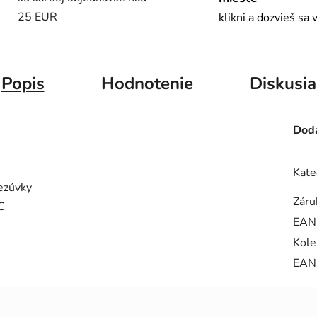
25 EUR
klikni a dozvieš sa 
Popis
Hodnotenie
Diskusia
Doda
Kate
rezúvky
Záru
C
EAN
Kole
EAN