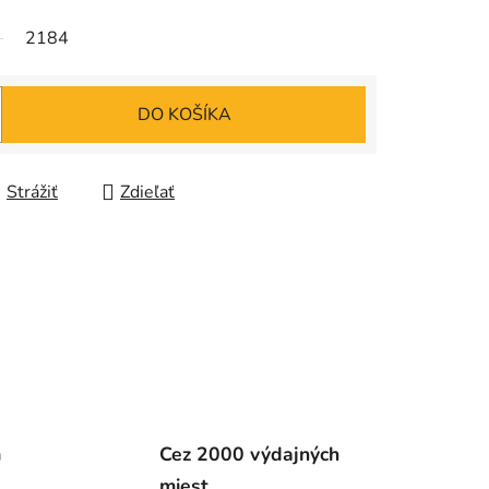
2184
DO KOŠÍKA
Strážiť
Zdieľať
m
Cez 2000 výdajných
miest