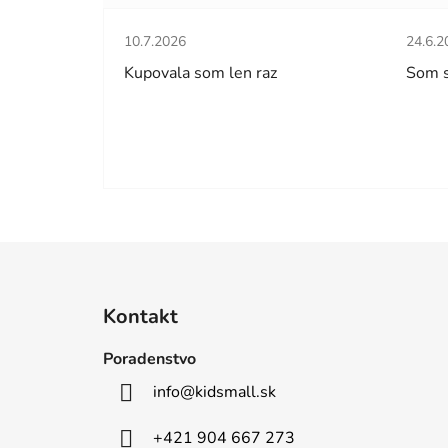
Hodnotenie obchodu je 5 z 5 hviezdičiek.
Hodno
10.7.2026
24.6.2
Kupovala som len raz
Som 
Z
á
Kontakt
p
ä
Poradenstvo
t
info
@
kidsmall.sk
i
e
+421 904 667 273