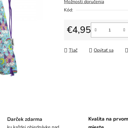
Možnosti doručenia
z
5
Kód:
hviezdičiek.
€4,95
Jednotková cena:
Tlač
Opýtať sa
Kvalita na prvo
Darček zdarma
mieste
ku každej objednávke nad