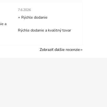
hviezdičiek.
Hodnotenie obchodu je 5 z 5 hviezdičiek.
7.6.2026
+ Rýchle dodanie
ie a
Rýchle dodanie a kvalitný tovar
Zobraziť ďalšie recenzie