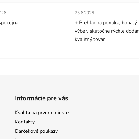
tenie obchodu je 5 z 5 hviezdičiek.
Hodnotenie obchodu je 5 z 5 
026
23.6.2026
spokojna
+ Prehľadná ponuka, bohatý
výber, skutočne rýchle dodan
kvalitný tovar
Informácie pre vás
Kvalita na prvom mieste
Kontakty
Darčekové poukazy