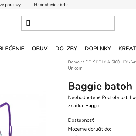
vé poukazy
Hodnotenie obchodu
Doprava a platba
V
BLEČENIE
OBUV
DO IZBY
DOPLNKY
KREAT
Domov
/
DO ŠKOLY A ŠKÔLKY
/
Vr
Unicorn
Baggie batoh 
Priemerné
Neohodnotené
Podrobnosti ho
hodnotenie
Značka:
Baggie
produktu
Dostupnosť
je
Môžeme doručiť do:
0,0