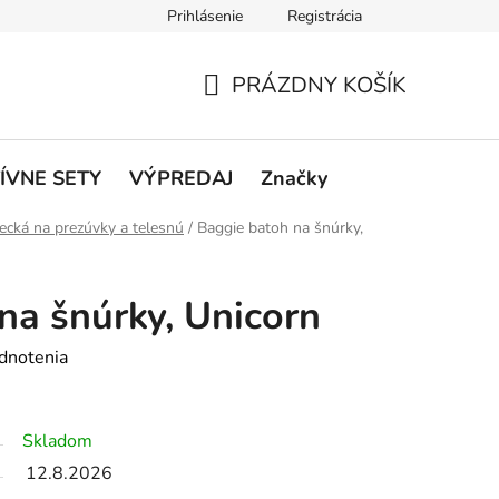
Prihlásenie
Registrácia
rátenie a reklamácie
Podmienky ochrany osobných údajov
O
PRÁZDNY KOŠÍK
NÁKUPNÝ
KOŠÍK
ÍVNE SETY
VÝPREDAJ
Značky
ecká na prezúvky a telesnú
/
Baggie batoh na šnúrky,
na šnúrky, Unicorn
dnotenia
Skladom
12.8.2026