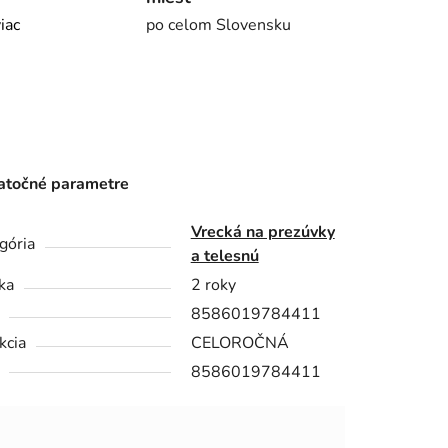
viac
po celom Slovensku
točné parametre
Vrecká na prezúvky
gória
a telesnú
ka
2 roky
8586019784411
kcia
CELOROČNÁ
8586019784411