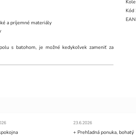
Kole
Kód 
EAN
bké a príjemné materiály
y
spolu s batohom, je možné kedykoľvek zameniť za
tenie obchodu je 5 z 5 hviezdičiek.
Hodnotenie obchodu je 5 z 5 
026
23.6.2026
spokojna
+ Prehľadná ponuka, bohatý