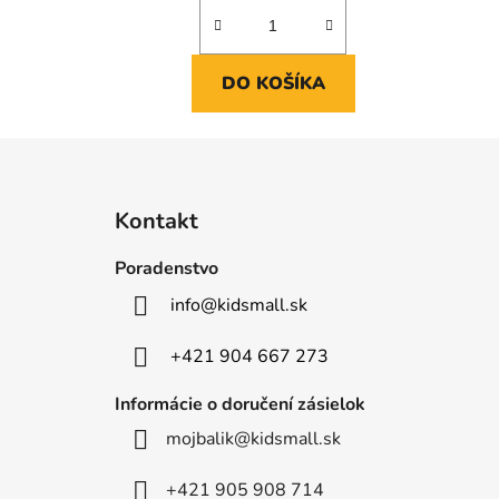
DO KOŠÍKA
Z
á
Kontakt
p
ä
Poradenstvo
t
info
@
kidsmall.sk
i
e
+421 904 667 273
Informácie o doručení zásielok
mojbalik@kidsmall.sk
+421 905 908 714