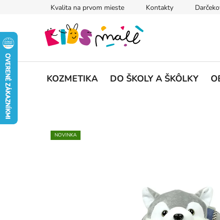
Prejsť
Kvalita na prvom mieste
Kontakty
Darčeko
na
obsah
KOZMETIKA
DO ŠKOLY A ŠKÔLKY
O
NOVINKA