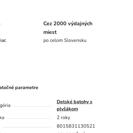
m
Cez 2000 výdajných
miest
viac
po celom Slovensku
točné parametre
Detské batohy s
gória
plyšákom
ka
2 roky
8015831130521