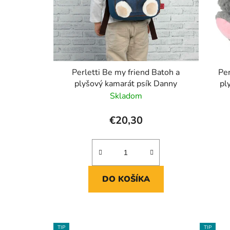
Perletti Be my friend Batoh a
Per
plyšový kamarát psík Danny
pl
Skladom
€20,30
DO KOŠÍKA
TIP
TIP