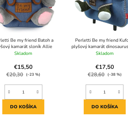
letti Be my friend Batoh a
Perletti Be my friend Kufo
yšový kamarát sloník Allie
plyšový kamarát dinosauru
Rex
Skladom
Skladom
€15,50
€17,50
€20,30
€28,60
(–23 %)
(–38 %)
DO KOŠÍKA
DO KOŠÍKA