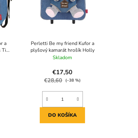
r a
Perletti Be my friend Kufor a
s Tim
plyšový kamarát hrošík Holly
Skladom
€17,50
€28,60
(–38 %)
DO KOŠÍKA