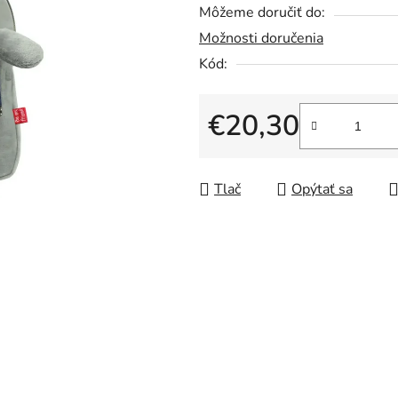
Môžeme doručiť do:
0,0
Možnosti doručenia
z
5
Kód:
hviezdičiek.
€20,30
Jednotková cena:
Tlač
Opýtať sa