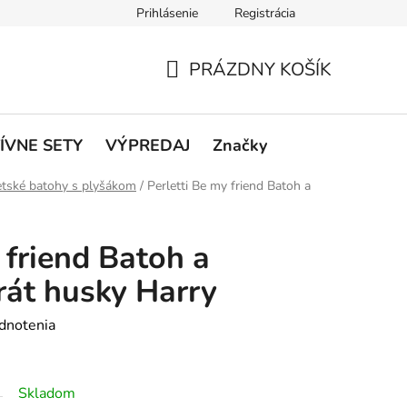
Prihlásenie
Registrácia
rátenie a reklamácie
Podmienky ochrany osobných údajov
O
PRÁZDNY KOŠÍK
NÁKUPNÝ
KOŠÍK
ÍVNE SETY
VÝPREDAJ
Značky
tské batohy s plyšákom
/
Perletti Be my friend Batoh a
 friend Batoh a
át husky Harry
dnotenia
Skladom