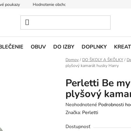
vé poukazy
Hodnotenie obchodu
Doprava a platba
V
BLEČENIE
OBUV
DO IZBY
DOPLNKY
KREAT
Domov
/
DO ŠKOLY A ŠKÔLKY
/
De
plyšový kamarát husky Harry
Perletti Be my
plyšový kamar
Priemerné
Neohodnotené
Podrobnosti ho
hodnotenie
Značka:
Perletti
produktu
Dostupnosť
je