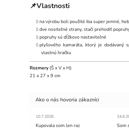
📌Vlastnosti
na výrobu boli použité iba super jemné, he
dve nositeľné strany, stačí prehodiť popruh
popruhy sú dĺžkovo nastaviteľné
plyšového kamaráta, ktorý je dodávaný 
vlastnú hračku
Rozmery
(Š x V x H):
21 x 27 x 9 cm
Hodnotenie obchodu je 5 z 5 hviezdičiek.
Hodno
10.7.2026
24.6.2
Kupovala som len raz
Som 