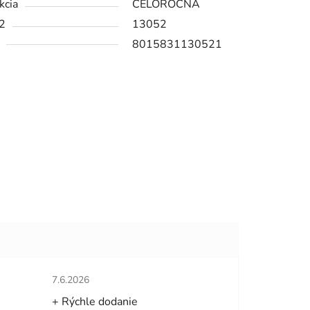
kcia
CELOROČNÁ
2
13052
8015831130521
hviezdičiek.
Hodnotenie obchodu je 5 z 5 hviezdičiek.
7.6.2026
+ Rýchle dodanie