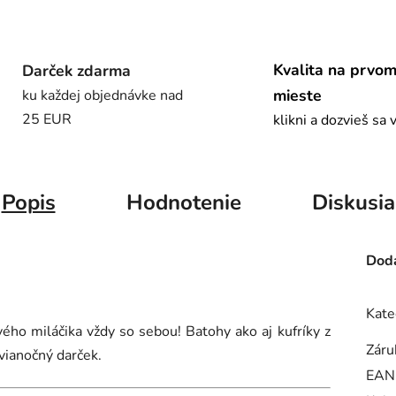
Kvalita na prvo
Darček zdarma
mieste
ku každej objednávke nad
25 EUR
klikni a dozvieš sa 
Popis
Hodnotenie
Diskusia
Doda
Kate
ho miláčika vždy so sebou! Batohy ako aj kufríky z
Záru
 vianočný darček.
EAN