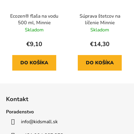
Ecozen® fľaša na vodu
Súprava štetcov na
500 ml, Minnie
líčenie Minnie
Skladom
Skladom
€9,10
€14,30
DO KOŠÍKA
DO KOŠÍKA
Z
á
Kontakt
p
ä
Poradenstvo
t
info
@
kidsmall.sk
i
e