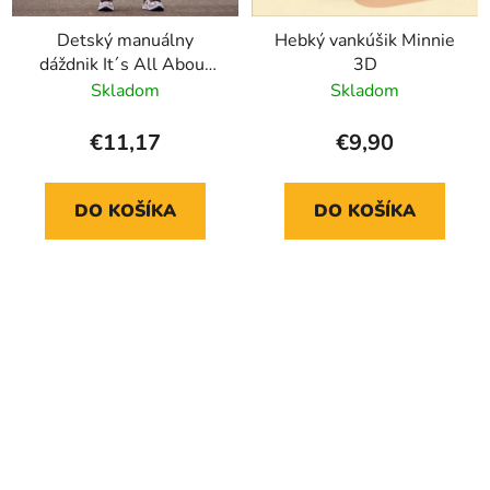
Detský manuálny
Hebký vankúšik Minnie
dáždnik It´s All About
3D
Minnie
Skladom
Skladom
€11,17
€9,90
DO KOŠÍKA
DO KOŠÍKA