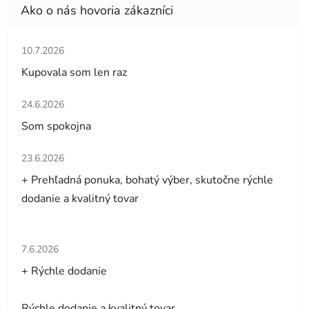
Hodnotenie obchodu je 5 z 5 hviezdičiek.
10.7.2026
Kupovala som len raz
Hodnotenie obchodu je 5 z 5 hviezdičiek.
24.6.2026
Som spokojna
Hodnotenie obchodu je 5 z 5 hviezdičiek.
23.6.2026
+ Prehľadná ponuka, bohatý výber, skutočne rýchle
dodanie a kvalitný tovar
Hodnotenie obchodu je 5 z 5 hviezdičiek.
7.6.2026
+ Rýchle dodanie
Rýchle dodanie a kvalitný tovar