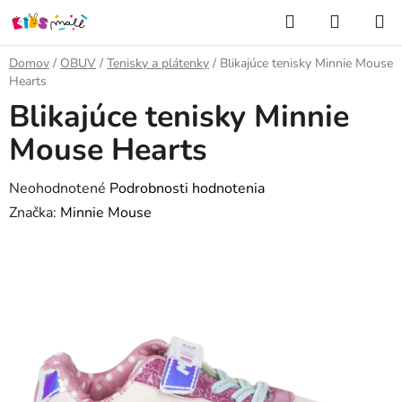
Prejsť
Hľadať
NÁKUP
na
KOŠÍK
obsah
Domov
/
OBUV
/
Tenisky a plátenky
/
Blikajúce tenisky Minnie Mouse
Hearts
Blikajúce tenisky Minnie
Mouse Hearts
Priemerné
Neohodnotené
Podrobnosti hodnotenia
hodnotenie
Značka:
Minnie Mouse
produktu
je
0,0
z
5
hviezdičiek.