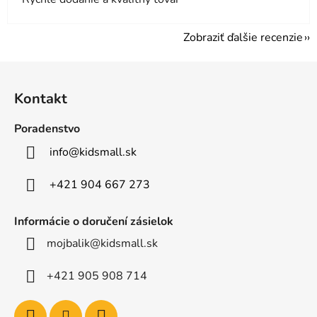
Zobraziť ďalšie recenzie
Z
á
Kontakt
p
ä
Poradenstvo
t
info
@
kidsmall.sk
i
e
+421 904 667 273
Informácie o doručení zásielok
mojbalik@kidsmall.sk
+421 905 908 714