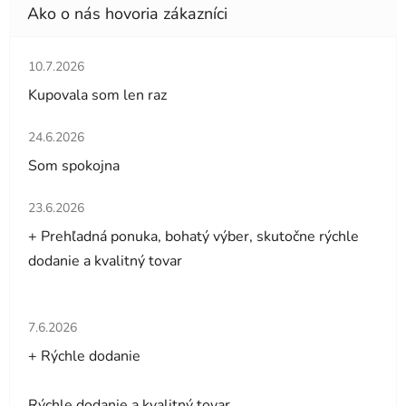
Hodnotenie obchodu je 5 z 5 hviezdičiek.
10.7.2026
Kupovala som len raz
Hodnotenie obchodu je 5 z 5 hviezdičiek.
24.6.2026
Som spokojna
Hodnotenie obchodu je 5 z 5 hviezdičiek.
23.6.2026
+ Prehľadná ponuka, bohatý výber, skutočne rýchle
dodanie a kvalitný tovar
Hodnotenie obchodu je 5 z 5 hviezdičiek.
7.6.2026
+ Rýchle dodanie
Rýchle dodanie a kvalitný tovar