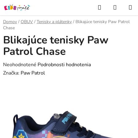
Prejsť
Hľadať
NÁKUP
na
KOŠÍK
obsah
Domov
/
OBUV
/
Tenisky a plátenky
/
Blikajúce tenisky Paw Patrol
Chase
Blikajúce tenisky Paw
Patrol Chase
Priemerné
Neohodnotené
Podrobnosti hodnotenia
hodnotenie
Značka:
Paw Patrol
produktu
je
0,0
z
5
hviezdičiek.