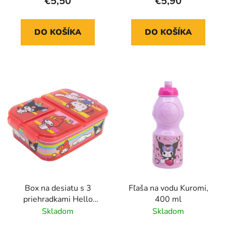
€5,50
€5,90
DO KOŠÍKA
DO KOŠÍKA
Box na desiatu s 3
Fľaša na vodu Kuromi,
priehradkami Hello
400 ml
Kitty, Kuromi a kamaráti
Skladom
Skladom