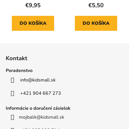
€9,95
€5,50
DO KOŠÍKA
DO KOŠÍKA
Z
á
Kontakt
p
ä
Poradenstvo
t
info
@
kidsmall.sk
i
e
+421 904 667 273
Informácie o doručení zásielok
mojbalik@kidsmall.sk