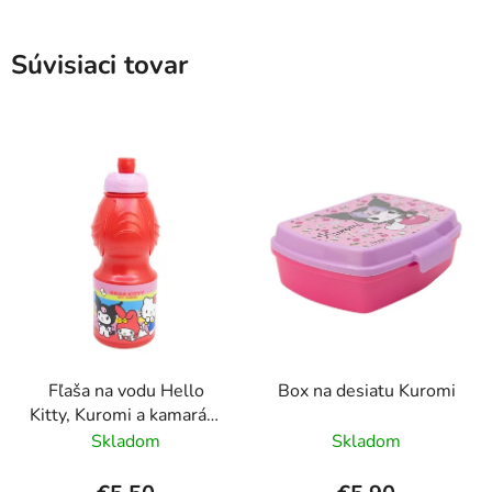
Súvisiaci tovar
Fľaša na vodu Hello
Box na desiatu Kuromi
Kitty, Kuromi a kamaráti,
400 ml
Skladom
Skladom