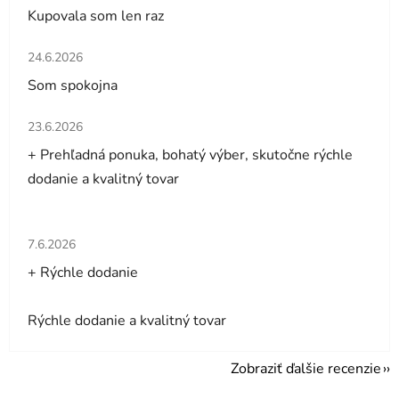
Kupovala som len raz
Hodnotenie obchodu je 5 z 5 hviezdičiek.
24.6.2026
Som spokojna
Hodnotenie obchodu je 5 z 5 hviezdičiek.
23.6.2026
+ Prehľadná ponuka, bohatý výber, skutočne rýchle
dodanie a kvalitný tovar
Hodnotenie obchodu je 5 z 5 hviezdičiek.
7.6.2026
+ Rýchle dodanie
Rýchle dodanie a kvalitný tovar
Zobraziť ďalšie recenzie