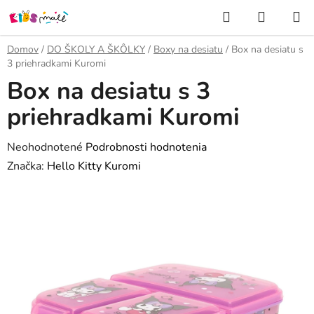
Prejsť
Hľadať
NÁKUP
na
KOŠÍK
obsah
Domov
/
DO ŠKOLY A ŠKÔLKY
/
Boxy na desiatu
/
Box na desiatu s
3 priehradkami Kuromi
Box na desiatu s 3
priehradkami Kuromi
Priemerné
Neohodnotené
Podrobnosti hodnotenia
hodnotenie
Značka:
Hello Kitty Kuromi
produktu
je
0,0
z
5
hviezdičiek.