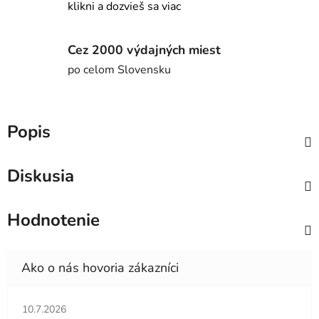
klikni a dozvieš sa viac
Cez 2000 výdajných miest
po celom Slovensku
Popis
Diskusia
Hodnotenie
Hodnotenie obchodu je 5 z 5 hviezdičiek.
10.7.2026