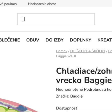
vé poukazy
Hodnotenie obchodu
Doprava a platba
V
BLEČENIE
OBUV
DO IZBY
DOPLNKY
KREAT
Domov
/
DO ŠKOLY A ŠKÔLKY
/
Bo
Baggie vol. II
Chladiace/zoh
vrecko Baggie 
Priemerné
Neohodnotené
Podrobnosti ho
hodnotenie
Značka:
Baggie
produktu
Dostupnosť
je