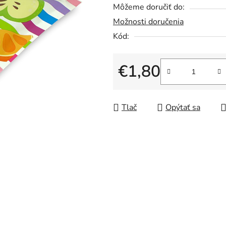
Môžeme doručiť do:
0,0
Možnosti doručenia
z
5
Kód:
hviezdičiek.
€1,80
Jednotková cena:
Tlač
Opýtať sa