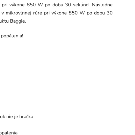
re pri výkone 850 W po dobu 30 sekúnd. Následne
te v mikrovlnnej rúre pri výkone 850 W po dobu 30
uktu Baggie.
 popálenia!
ok nie je hračka
popálenia