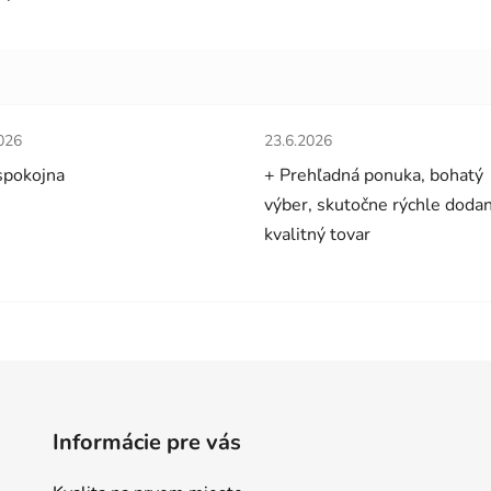
tenie obchodu je 5 z 5 hviezdičiek.
Hodnotenie obchodu je 5 z 5 
026
23.6.2026
spokojna
+ Prehľadná ponuka, bohatý
výber, skutočne rýchle dodan
kvalitný tovar
Informácie pre vás