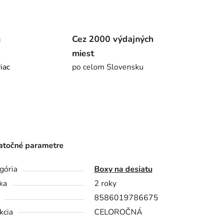
m
Cez 2000 výdajných
miest
viac
po celom Slovensku
točné parametre
gória
Boxy na desiatu
ka
2 roky
8586019786675
kcia
CELOROČNÁ