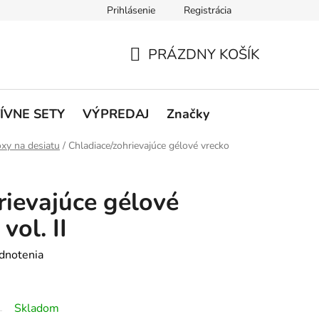
Prihlásenie
Registrácia
rátenie a reklamácie
Podmienky ochrany osobných údajov
O
PRÁZDNY KOŠÍK
NÁKUPNÝ
KOŠÍK
ÍVNE SETY
VÝPREDAJ
Značky
xy na desiatu
/
Chladiace/zohrievajúce gélové vrecko
rievajúce gélové
vol. II
dnotenia
Skladom