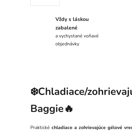
Vždy s láskou
zabalené
a vychystané voňavé
objednávky
❄️Chladiace/zohrie
Baggie🔥
Praktické
chladiace a zohrievajúce gélové vr