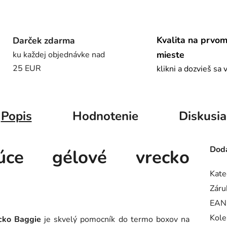
Kvalita na prvo
Darček zdarma
mieste
ku každej objednávke nad
25 EUR
klikni a dozvieš sa 
Popis
Hodnotenie
Diskusia
Doda
vajúce gélové vrecko
Kate
Záru
EAN
Kole
ecko Baggie
je skvelý pomocník do termo boxov na