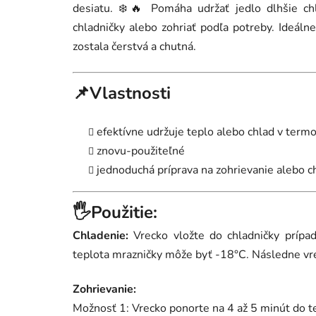
desiatu. ❄️🔥 Pomáha udržať jedlo dlhšie chl
chladničky alebo zohriať podľa potreby. Ideálne 
zostala čerstvá a chutná.
📌Vlastnosti
efektívne udržuje teplo alebo chlad v term
znovu-použiteľné
jednoduchá príprava na zohrievanie alebo c
🖐️Použitie:
Chladenie:
Vrecko vložte do chladničky prípa
teplota mrazničky môže byť -18°C. Následne vr
Zohrievanie:
Možnosť 1: Vrecko ponorte na 4 až 5 minút do 