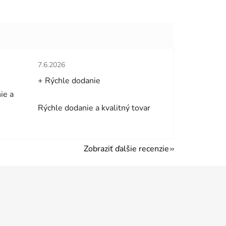
hviezdičiek.
Hodnotenie obchodu je 5 z 5 hviezdičiek.
7.6.2026
+ Rýchle dodanie
ie a
Rýchle dodanie a kvalitný tovar
Zobraziť ďalšie recenzie