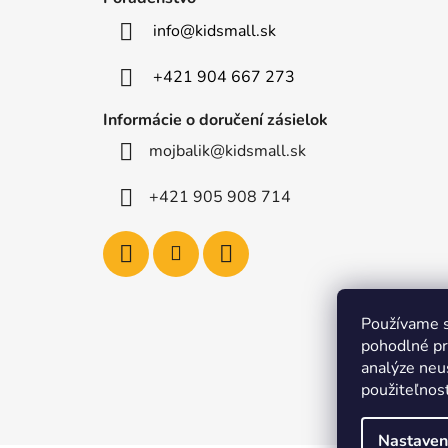
t
info
@
kidsmall.sk
i
e
+421 904 667 273
Informácie o doručení zásielok
mojbalik@kidsmall.sk
+421 905 908 714
Používame s
pohodlné pr
analýze neus
použiteľnos
Nastaven