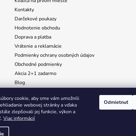
Kvalita na prvom mieste
Kontakty
Darčekové poukazy
Hodnotenie obchodu
Doprava a platba
Vrátenie a reklamácie
Podmienky ochrany osobných údajov
Obchodné podmienky
Akcia 2+1 zadarmo
Blog
Moja objednávka
úbory cookie, aby sme vám umožnili
Odmietnuť
ehliadanie webovej stránky a vďaka
Instagram
tále zlepšovali jej funkcie, výkon a
ť.
Viac informácií
ie