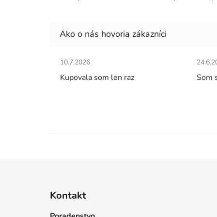
Hodnotenie obchodu je 5 z 5 hviezdičiek.
Hodno
10.7.2026
24.6.2
Kupovala som len raz
Som 
Z
á
Kontakt
p
ä
Poradenstvo