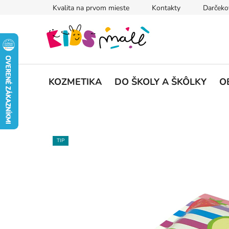
Prejsť
Kvalita na prvom mieste
Kontakty
Darčeko
na
obsah
KOZMETIKA
DO ŠKOLY A ŠKÔLKY
O
TIP