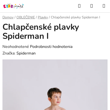
Prejsť
Hľadať
NÁKUP
na
KOŠÍK
obsah
Domov
/
OBLEČENIE
/
Plavky
/
Chlapčenské plavky Spiderman I
Chlapčenské plavky
Spiderman I
Priemerné
Neohodnotené
Podrobnosti hodnotenia
hodnotenie
Značka:
Spiderman
produktu
je
0,0
z
5
hviezdičiek.