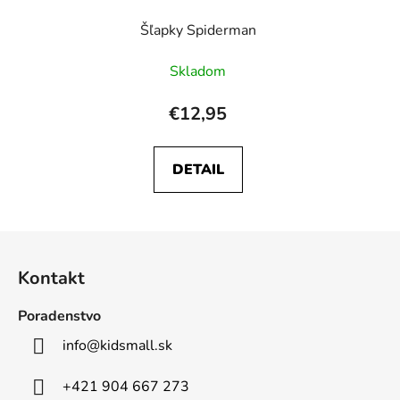
Šľapky Spiderman
Skladom
€12,95
DETAIL
Z
á
Kontakt
p
ä
Poradenstvo
t
info
@
kidsmall.sk
i
e
+421 904 667 273