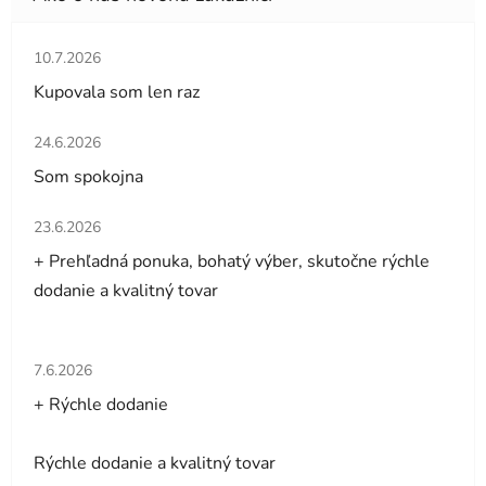
Hodnotenie obchodu je 5 z 5 hviezdičiek.
10.7.2026
Kupovala som len raz
Hodnotenie obchodu je 5 z 5 hviezdičiek.
24.6.2026
Som spokojna
Hodnotenie obchodu je 5 z 5 hviezdičiek.
23.6.2026
+ Prehľadná ponuka, bohatý výber, skutočne rýchle
dodanie a kvalitný tovar
Hodnotenie obchodu je 5 z 5 hviezdičiek.
7.6.2026
+ Rýchle dodanie
Rýchle dodanie a kvalitný tovar