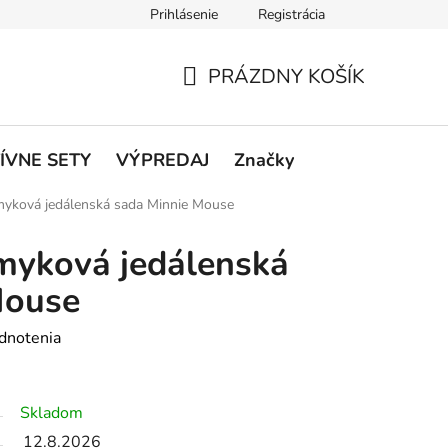
Prihlásenie
Registrácia
rátenie a reklamácie
Podmienky ochrany osobných údajov
O
PRÁZDNY KOŠÍK
NÁKUPNÝ
KOŠÍK
ÍVNE SETY
VÝPREDAJ
Značky
myková jedálenská sada Minnie Mouse
myková jedálenská
Mouse
dnotenia
Skladom
12.8.2026