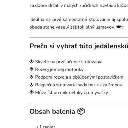
sa dobre držali v malých ručičkách a zvládli ka
Ideálna na prvé samostatné stolovanie aj spolo
obeda stane veselý zážitok plný úsmevov. 🍽️✨
Prečo si vybrať túto jedálensk
🌟 Skvelé na prvé učenie stolovania
🌟 Rozvoj jemnej motoriky
🌟 Podpora rozvoja s obľúbenými postavičkami
🌟 Bezpečná stolovacia sada bez rizika črepov
🌟 Môže ísť do mikrovlnky či umývačky
Obsah balenia 📦
1 tanier