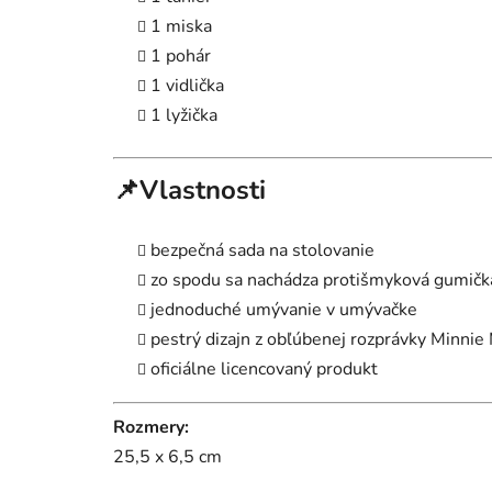
1 miska
1 pohár
1 vidlička
1 lyžička
📌Vlastnosti
bezpečná sada na stolovanie
zo spodu sa nachádza protišmyková gumička -
jednoduché umývanie v umývačke
pestrý dizajn z obľúbenej rozprávky Minni
oficiálne licencovaný produkt
Rozmery:
25,5 x 6,5 cm