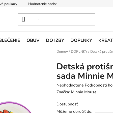
vé poukazy
Hodnotenie obchodu
Doprava a platba
V
BLEČENIE
OBUV
DO IZBY
DOPLNKY
KREAT
Domov
/
DOPLNKY
/
Detská protiš
Detská protiš
sada Minnie 
Priemerné
Neohodnotené
Podrobnosti ho
hodnotenie
Značka:
Minnie Mouse
produktu
Dostupnosť
je
Môžeme doručiť do:
0,0