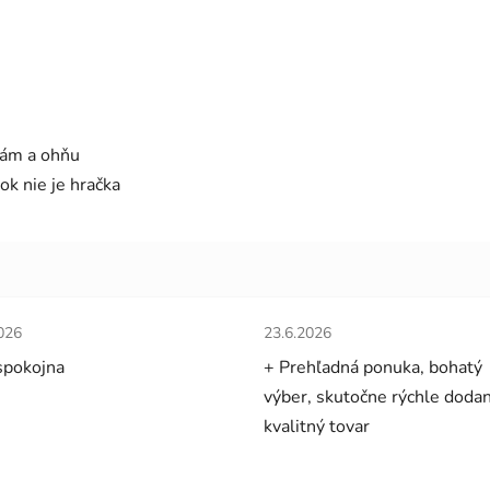
tám a ohňu
ok nie je hračka
tenie obchodu je 5 z 5 hviezdičiek.
Hodnotenie obchodu je 5 z 5 
026
23.6.2026
spokojna
+ Prehľadná ponuka, bohatý
výber, skutočne rýchle dodan
kvalitný tovar