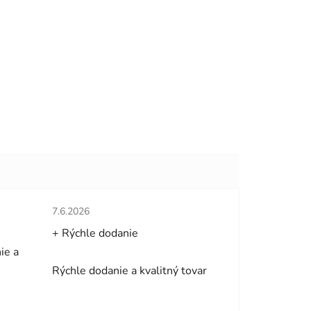
hviezdičiek.
Hodnotenie obchodu je 5 z 5 hviezdičiek.
7.6.2026
+ Rýchle dodanie
ie a
Rýchle dodanie a kvalitný tovar