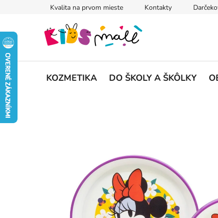
Prejsť
Kvalita na prvom mieste
Kontakty
Darčeko
na
obsah
KOZMETIKA
DO ŠKOLY A ŠKÔLKY
O