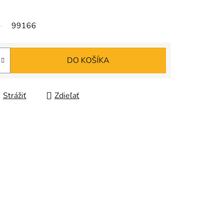
99166
DO KOŠÍKA
Strážiť
Zdieľať