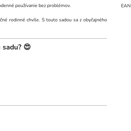
ždodenné používanie bez problémov.
EAN
čné rodinné chvíle. S touto sadou sa z obyčajného
ú sadu? 😍