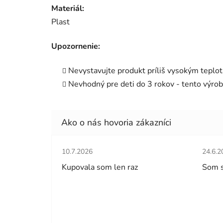
Materiál:
Plast
Upozornenie:
Nevystavujte produkt príliš vysokým teplo
Nevhodný pre deti do 3 rokov - tento výrob
Hodnotenie obchodu je 5 z 5 hviezdičiek.
Hodno
10.7.2026
24.6.2
Kupovala som len raz
Som 