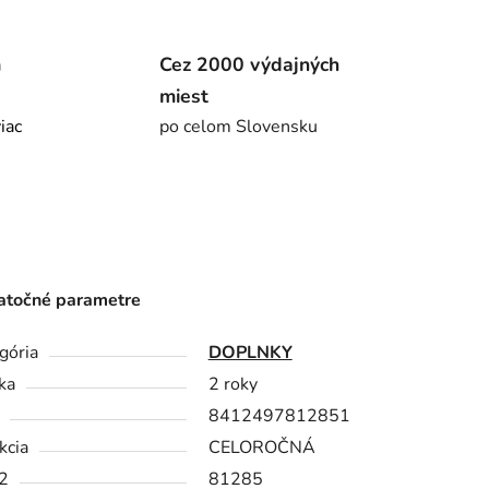
m
Cez 2000 výdajných
miest
viac
po celom Slovensku
točné parametre
gória
DOPLNKY
ka
2 roky
8412497812851
kcia
CELOROČNÁ
2
81285