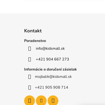
Z
á
Kontakt
p
ä
Poradenstvo
t
info
@
kidsmall.sk
i
e
+421 904 667 273
Informácie o doručení zásielok
mojbalik@kidsmall.sk
+421 905 908 714