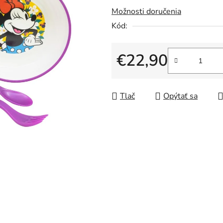
Možnosti doručenia
z
5
Kód:
hviezdičiek.
€22,90
Jednotková cena:
Tlač
Opýtať sa