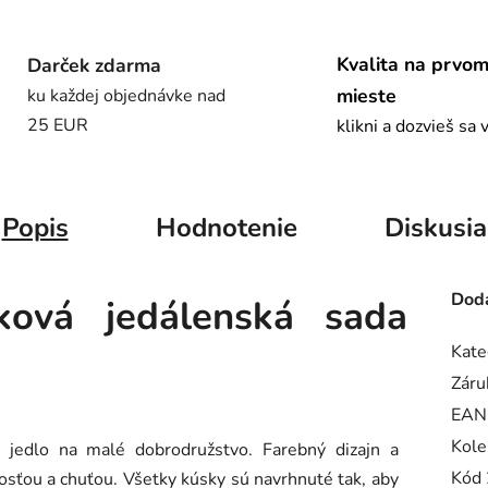
Kvalita na prvo
Darček zdarma
mieste
ku každej objednávke nad
25 EUR
klikni a dozvieš sa 
Popis
Hodnotenie
Diskusia
Doda
ková jedálenská sada
Kate
Záru
EAN
Kole
 jedlo na malé dobrodružstvo. Farebný dizajn a
Kód 
dosťou a chuťou. Všetky kúsky sú navrhnuté tak, aby