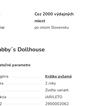
m
Cez 2000 výdajných
miest
viac
po celom Slovensku
bby´s Dollhouse
točné parametre
gória
Krátke pyžamá
ka
2 roky
Zvoľte variant
kcia
JAR/LETO
2
2900002062