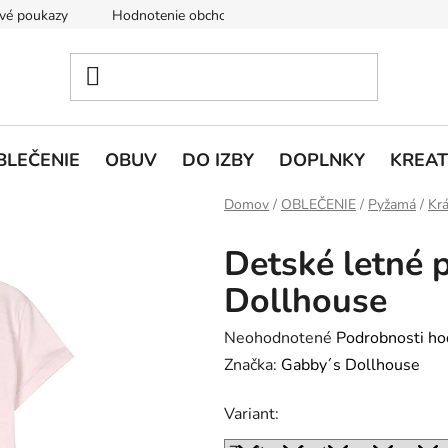
vé poukazy
Hodnotenie obchodu
Doprava a platba
V
BLEČENIE
OBUV
DO IZBY
DOPLNKY
KREAT
Domov
/
OBLEČENIE
/
Pyžamá
/
Kr
Detské letné
Dollhouse
Priemerné
Neohodnotené
Podrobnosti ho
hodnotenie
Značka:
Gabby´s Dollhouse
produktu
Variant:
je
0,0