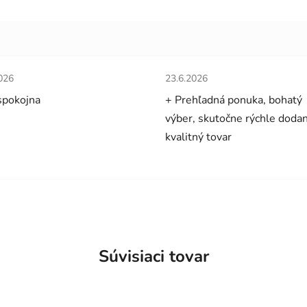
tenie obchodu je 5 z 5 hviezdičiek.
Hodnotenie obchodu je 5 z 5 
026
23.6.2026
spokojna
+ Prehľadná ponuka, bohatý
výber, skutočne rýchle dodan
kvalitný tovar
Súvisiaci tovar