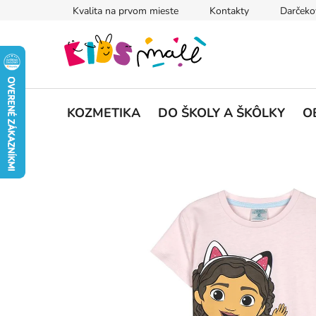
Prejsť
Kvalita na prvom mieste
Kontakty
Darčeko
na
obsah
KOZMETIKA
DO ŠKOLY A ŠKÔLKY
O