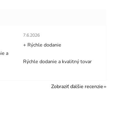
hviezdičiek.
Hodnotenie obchodu je 5 z 5 hviezdičiek.
7.6.2026
+ Rýchle dodanie
ie a
Rýchle dodanie a kvalitný tovar
Zobraziť ďalšie recenzie