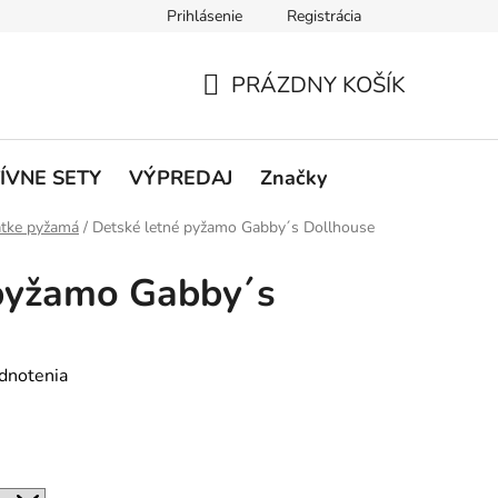
Prihlásenie
Registrácia
rátenie a reklamácie
Podmienky ochrany osobných údajov
O
PRÁZDNY KOŠÍK
NÁKUPNÝ
KOŠÍK
ÍVNE SETY
VÝPREDAJ
Značky
átke pyžamá
/
Detské letné pyžamo Gabby´s Dollhouse
 pyžamo Gabby´s
dnotenia