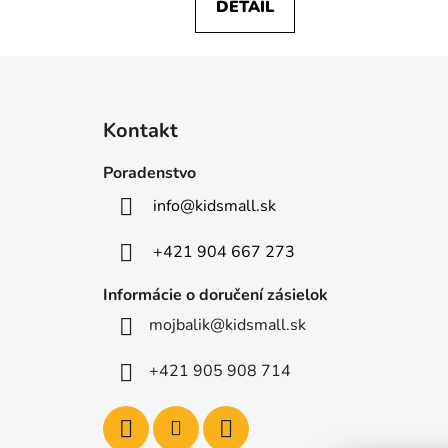
DETAIL
Z
á
Kontakt
p
ä
Poradenstvo
t
info
@
kidsmall.sk
i
e
+421 904 667 273
Informácie o doručení zásielok
mojbalik@kidsmall.sk
+421 905 908 714