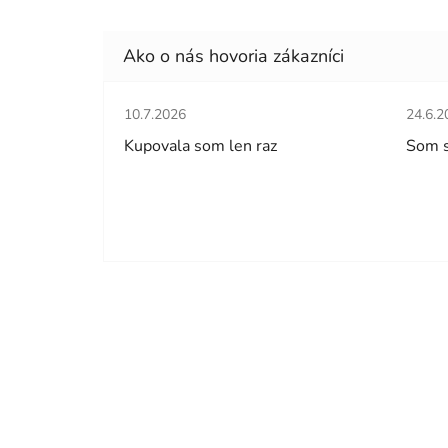
Hodnotenie obchodu je 5 z 5 hviezdičiek.
Hodno
10.7.2026
24.6.2
Kupovala som len raz
Som 