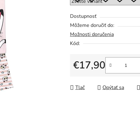
z
5
Dostupnosť
hviezdičiek.
Môžeme doručiť do:
Možnosti doručenia
Kód:
€17,90
Jednotková cena:
Tlač
Opýtať sa