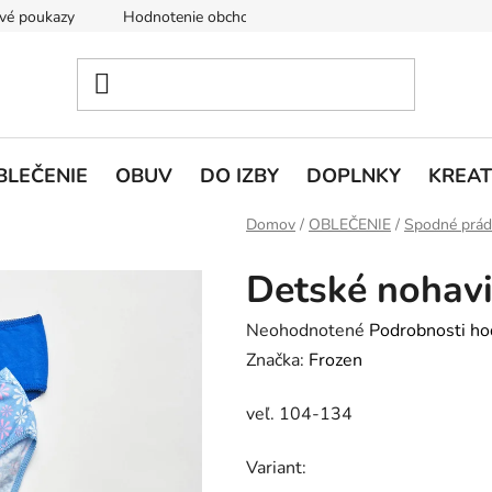
vé poukazy
Hodnotenie obchodu
Doprava a platba
V
BLEČENIE
OBUV
DO IZBY
DOPLNKY
KREAT
Domov
/
OBLEČENIE
/
Spodné prád
Detské nohavi
Priemerné
Neohodnotené
Podrobnosti ho
hodnotenie
Značka:
Frozen
produktu
veľ. 104-134
je
0,0
Variant:
z