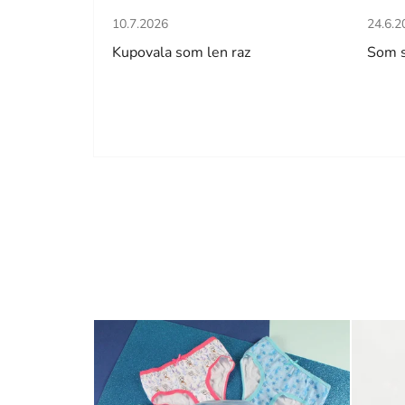
Hodnotenie obchodu je 5 z 5 hviezdičiek.
Hodno
10.7.2026
24.6.2
Kupovala som len raz
Som 