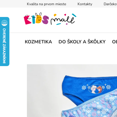
Prejsť
Kvalita na prvom mieste
Kontakty
Darčeko
na
obsah
KOZMETIKA
DO ŠKOLY A ŠKÔLKY
O