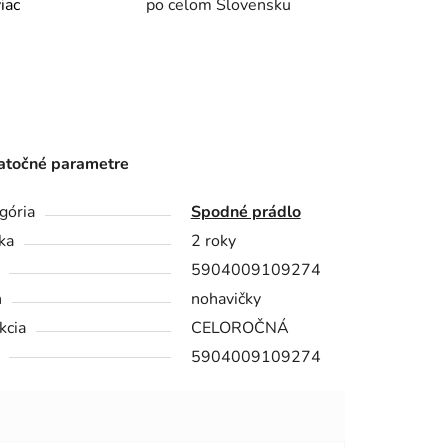
viac
po celom Slovensku
točné parametre
gória
Spodné prádlo
ka
2 roky
5904009109274
h
nohavičky
kcia
CELOROČNÁ
5904009109274