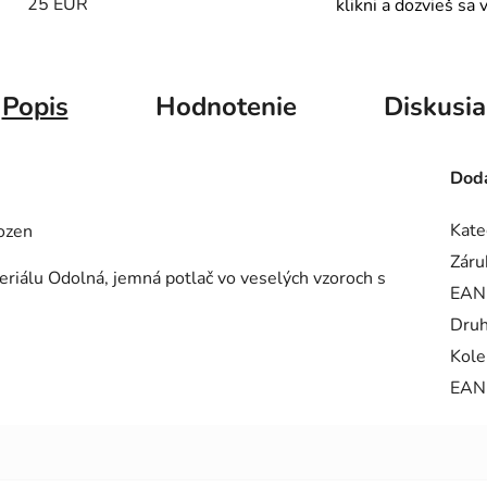
25 EUR
klikni a dozvieš sa 
Popis
Hodnotenie
Diskusia
Doda
Kate
ozen
Záru
eriálu Odolná, jemná potlač vo veselých vzoroch s
EAN
Dru
Kole
EAN