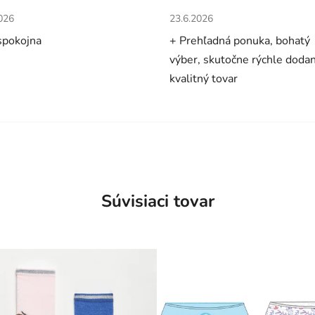
tenie obchodu je 5 z 5 hviezdičiek.
Hodnotenie obchodu je 5 z 5 
026
23.6.2026
spokojna
+ Prehľadná ponuka, bohatý
výber, skutočne rýchle dodan
kvalitný tovar
Súvisiaci tovar