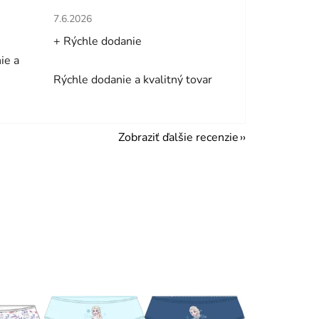
hviezdičiek.
Hodnotenie obchodu je 5 z 5 hviezdičiek.
7.6.2026
+ Rýchle dodanie
ie a
Rýchle dodanie a kvalitný tovar
Zobraziť ďalšie recenzie