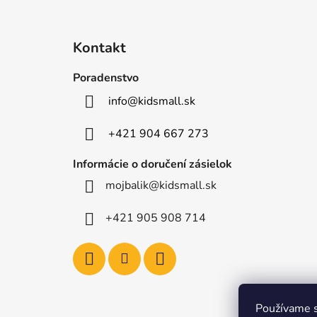
Z
á
Kontakt
p
ä
Poradenstvo
t
info
@
kidsmall.sk
i
e
+421 904 667 273
Informácie o doručení zásielok
mojbalik@kidsmall.sk
+421 905 908 714
Používame s