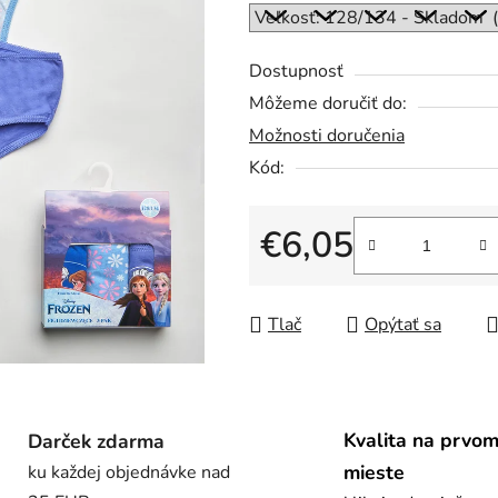
5
hviezdičiek.
Dostupnosť
Môžeme doručiť do:
Možnosti doručenia
Kód:
€6,05
Jednotková cena:
Tlač
Opýtať sa
Kvalita na prvo
Darček zdarma
mieste
ku každej objednávke nad