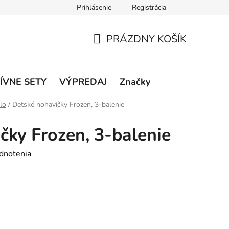
Prihlásenie
Registrácia
rátenie a reklamácie
Podmienky ochrany osobných údajov
O
PRÁZDNY KOŠÍK
NÁKUPNÝ
KOŠÍK
ÍVNE SETY
VÝPREDAJ
Značky
lo
/
Detské nohavičky Frozen, 3-balenie
čky Frozen, 3-balenie
dnotenia