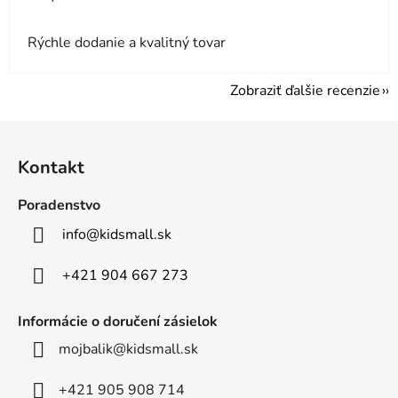
Rýchle dodanie a kvalitný tovar
Zobraziť ďalšie recenzie
Z
á
Kontakt
p
ä
Poradenstvo
t
info
@
kidsmall.sk
i
e
+421 904 667 273
Informácie o doručení zásielok
mojbalik@kidsmall.sk
+421 905 908 714