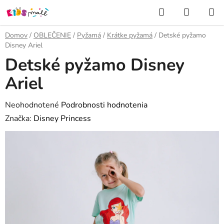
Prejsť
Hľadať
NÁKUP
na
KOŠÍK
obsah
Domov
/
OBLEČENIE
/
Pyžamá
/
Krátke pyžamá
/
Detské pyžamo
Disney Ariel
Detské pyžamo Disney
Ariel
Priemerné
Neohodnotené
Podrobnosti hodnotenia
hodnotenie
Značka:
Disney Princess
produktu
je
0,0
z
5
hviezdičiek.