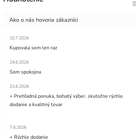
Hodnotenie obchodu je 5 z 5 hviezdičiek.
10.7.2026
Kupovala som len raz
Hodnotenie obchodu je 5 z 5 hviezdičiek.
24.6.2026
Som spokojna
Hodnotenie obchodu je 5 z 5 hviezdičiek.
23.6.2026
+ Prehľadná ponuka, bohatý výber, skutočne rýchle
dodanie a kvalitný tovar
Hodnotenie obchodu je 5 z 5 hviezdičiek.
7.6.2026
+ Rýchle dodanie