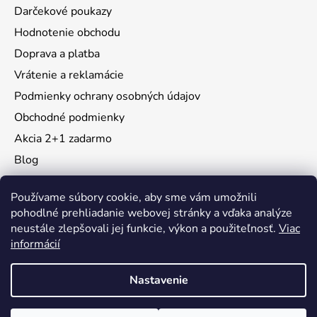
Darčekové poukazy
Hodnotenie obchodu
Doprava a platba
Vrátenie a reklamácie
Podmienky ochrany osobných údajov
Obchodné podmienky
Akcia 2+1 zadarmo
Blog
Moja objednávka
Používame súbory cookie, aby sme vám umožnili
pohodlné prehliadanie webovej stránky a vďaka analýze
neustále zlepšovali jej funkcie, výkon a použiteľnosť.
Viac
Instagram
informácií
Nastavenie
Vytvoril Shoptet