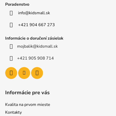
ä
Poradenstvo
t
info
@
kidsmall.sk
i
e
+421 904 667 273
Informácie o doručení zásielok
mojbalik@kidsmall.sk
+421 905 908 714
Informácie pre vás
Kvalita na prvom mieste
Kontakty