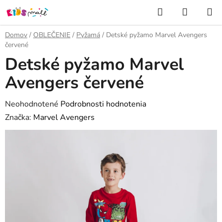
Prejsť
Hľadať
NÁKUP
na
KOŠÍK
obsah
Domov
/
OBLEČENIE
/
Pyžamá
/
Detské pyžamo Marvel Avengers
červené
Detské pyžamo Marvel
Avengers červené
Priemerné
Neohodnotené
Podrobnosti hodnotenia
hodnotenie
Značka:
Marvel Avengers
produktu
je
0,0
z
5
hviezdičiek.