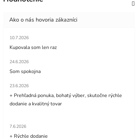
Hodnotenie obchodu je 5 z 5 hviezdičiek.
10.7.2026
Kupovala som len raz
Hodnotenie obchodu je 5 z 5 hviezdičiek.
24.6.2026
Som spokojna
Hodnotenie obchodu je 5 z 5 hviezdičiek.
23.6.2026
+ Prehľadná ponuka, bohatý výber, skutočne rýchle
dodanie a kvalitný tovar
Hodnotenie obchodu je 5 z 5 hviezdičiek.
7.6.2026
+ Rýchle dodanie