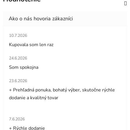
Hodnotenie obchodu je 5 z 5 hviezdičiek.
10.7.2026
Kupovala som len raz
Hodnotenie obchodu je 5 z 5 hviezdičiek.
24.6.2026
Som spokojna
Hodnotenie obchodu je 5 z 5 hviezdičiek.
23.6.2026
+ Prehľadná ponuka, bohatý výber, skutočne rýchle
dodanie a kvalitný tovar
Hodnotenie obchodu je 5 z 5 hviezdičiek.
7.6.2026
+ Rýchle dodanie