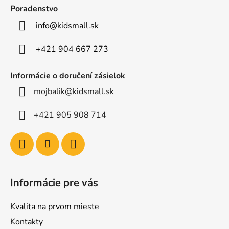
ä
Poradenstvo
t
info
@
kidsmall.sk
i
e
+421 904 667 273
Informácie o doručení zásielok
mojbalik@kidsmall.sk
+421 905 908 714
Informácie pre vás
Kvalita na prvom mieste
Kontakty