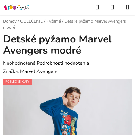
Prejsť
Hľadať
NÁKUP
na
KOŠÍK
obsah
Domov
/
OBLEČENIE
/
Pyžamá
/
Detské pyžamo Marvel Avengers
modré
Detské pyžamo Marvel
Avengers modré
Priemerné
Neohodnotené
Podrobnosti hodnotenia
hodnotenie
Značka:
Marvel Avengers
produktu
POSLEDNÉ KUSY
je
0,0
z
5
hviezdičiek.