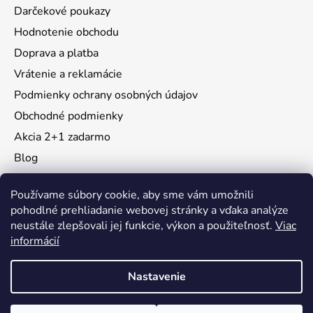
Darčekové poukazy
Hodnotenie obchodu
Doprava a platba
Vrátenie a reklamácie
Podmienky ochrany osobných údajov
Obchodné podmienky
Akcia 2+1 zadarmo
Blog
Moja objednávka
Používame súbory cookie, aby sme vám umožnili
pohodlné prehliadanie webovej stránky a vďaka analýze
neustále zlepšovali jej funkcie, výkon a použiteľnosť.
Viac
Instagram
informácií
Nastavenie
Vytvoril Shoptet