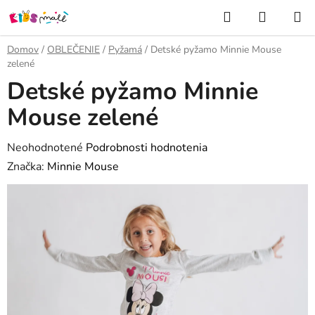
Prejsť
Hľadať
NÁKUP
na
KOŠÍK
obsah
Domov
/
OBLEČENIE
/
Pyžamá
/
Detské pyžamo Minnie Mouse
zelené
Detské pyžamo Minnie
Mouse zelené
Priemerné
Neohodnotené
Podrobnosti hodnotenia
hodnotenie
Značka:
Minnie Mouse
produktu
je
0,0
z
5
hviezdičiek.