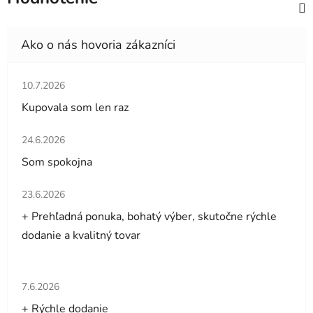
Hodnotenie obchodu je 5 z 5 hviezdičiek.
10.7.2026
Kupovala som len raz
Hodnotenie obchodu je 5 z 5 hviezdičiek.
24.6.2026
Som spokojna
Hodnotenie obchodu je 5 z 5 hviezdičiek.
23.6.2026
+ Prehľadná ponuka, bohatý výber, skutočne rýchle
dodanie a kvalitný tovar
Hodnotenie obchodu je 5 z 5 hviezdičiek.
7.6.2026
+ Rýchle dodanie