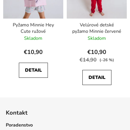
Pyžamo Minnie Hey
Velúrové detské
Cute ružové
pyžamo Minnie červené
Skladom
Skladom
€10,90
€10,90
€14,90
(–26 %)
DETAIL
DETAIL
Z
á
Kontakt
p
ä
Poradenstvo