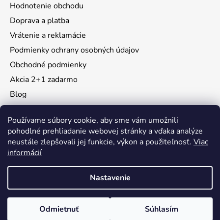
Hodnotenie obchodu
Doprava a platba
Vrátenie a reklamácie
Podmienky ochrany osobných údajov
Obchodné podmienky
Akcia 2+1 zadarmo
Blog
Moja objednávka
Používame súbory cookie, aby sme vám umožnili
pohodlné prehliadanie webovej stránky a vďaka analýze
neustále zlepšovali jej funkcie, výkon a použiteľnosť.
Viac
Instagram
informácií
Nastavenie
Vytvoril Shoptet
Odmietnuť
Súhlasím
Copyright 2026
KidsMall
. Všetky práva vyhradené.