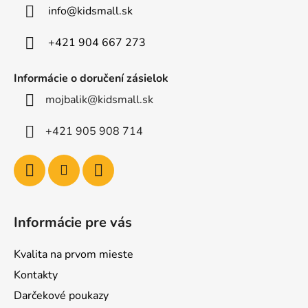
t
info
@
kidsmall.sk
i
e
+421 904 667 273
Informácie o doručení zásielok
mojbalik@kidsmall.sk
+421 905 908 714
Informácie pre vás
Kvalita na prvom mieste
Kontakty
Darčekové poukazy