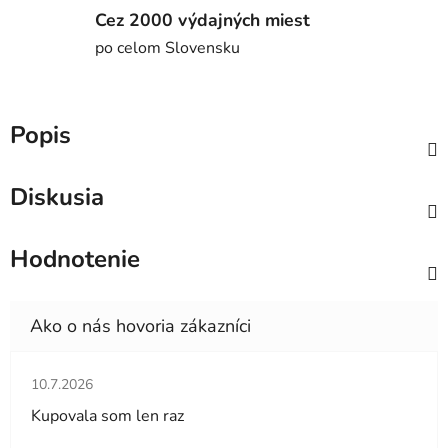
Cez 2000 výdajných miest
po celom Slovensku
Popis
Diskusia
Hodnotenie
Hodnotenie obchodu je 5 z 5 hviezdičiek.
10.7.2026
Kupovala som len raz