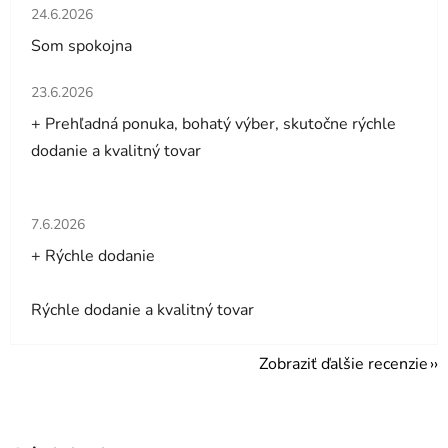
Hodnotenie obchodu je 5 z 5 hviezdičiek.
24.6.2026
Som spokojna
Hodnotenie obchodu je 5 z 5 hviezdičiek.
23.6.2026
+ Prehľadná ponuka, bohatý výber, skutočne rýchle
dodanie a kvalitný tovar
Hodnotenie obchodu je 5 z 5 hviezdičiek.
7.6.2026
+ Rýchle dodanie
Rýchle dodanie a kvalitný tovar
Zobraziť ďalšie recenzie