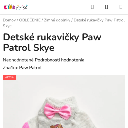
Prejsť
Hľadať
NÁKUP
na
KOŠÍK
obsah
Domov
/
OBLEČENIE
/
Zimné doplnky
/
Detské rukavičky Paw Patrol
Skye
Detské rukavičky Paw
Patrol Skye
Priemerné
Neohodnotené
Podrobnosti hodnotenia
hodnotenie
Značka:
Paw Patrol
produktu
AKCIA
je
0,0
z
5
hviezdičiek.