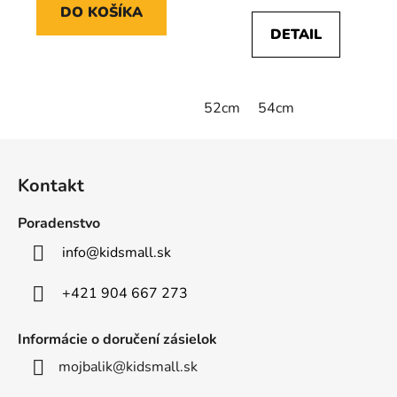
DO KOŠÍKA
DETAIL
52cm
54cm
Z
á
Kontakt
p
ä
Poradenstvo
t
info
@
kidsmall.sk
i
e
+421 904 667 273
Informácie o doručení zásielok
mojbalik@kidsmall.sk