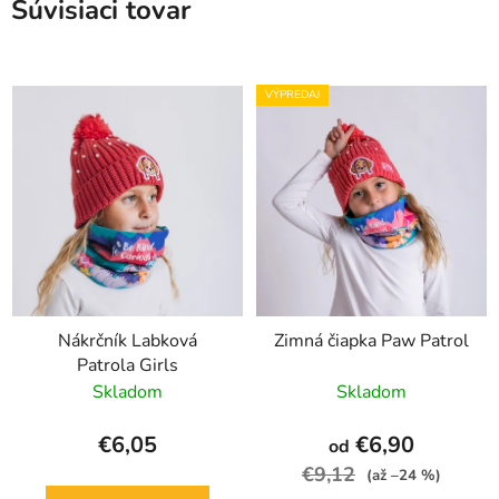
Súvisiaci tovar
VÝPREDAJ
Nákrčník Labková
Zimná čiapka Paw Patrol
Patrola Girls
Skladom
Skladom
€6,05
€6,90
od
€9,12
(až –24 %)