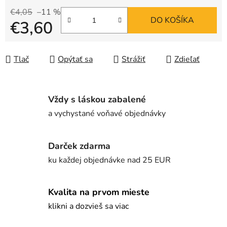
€4,05
–11 %
DO KOŠÍKA
€3,60
Jednotková cena:
Tlač
Opýtať sa
Strážiť
Zdieľať
Vždy s láskou zabalené
a vychystané voňavé objednávky
Darček zdarma
ku každej objednávke nad 25 EUR
Kvalita na prvom mieste
klikni a dozvieš sa viac