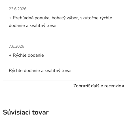
Hodnotenie obchodu je 5 z 5 hviezdičiek.
23.6.2026
+ Prehľadná ponuka, bohatý výber, skutočne rýchle
dodanie a kvalitný tovar
Hodnotenie obchodu je 5 z 5 hviezdičiek.
7.6.2026
+ Rýchle dodanie
Rýchle dodanie a kvalitný tovar
Zobraziť ďalšie recenzie
Súvisiaci tovar