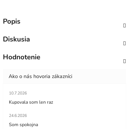
Popis
Diskusia
Hodnotenie
Hodnotenie obchodu je 5 z 5 hviezdičiek.
10.7.2026
Kupovala som len raz
Hodnotenie obchodu je 5 z 5 hviezdičiek.
24.6.2026
Som spokojna