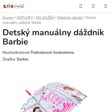
Prejsť
Hľadať
NÁKUP
na
KOŠÍK
obsah
Domov
/
DOPLNKY
/
DO DAŽĎA
/
Dáždniky detské
/
Detský
manuálny dáždnik Barbie
Detský manuálny dáždnik
Barbie
Priemerné
Neohodnotené
Podrobnosti hodnotenia
hodnotenie
Značka:
Barbie
produktu
je
0,0
z
5
hviezdičiek.