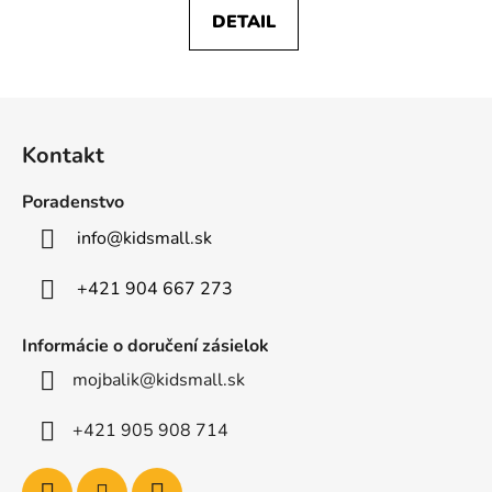
DETAIL
Z
á
Kontakt
p
ä
Poradenstvo
t
info
@
kidsmall.sk
i
e
+421 904 667 273
Informácie o doručení zásielok
mojbalik@kidsmall.sk
+421 905 908 714